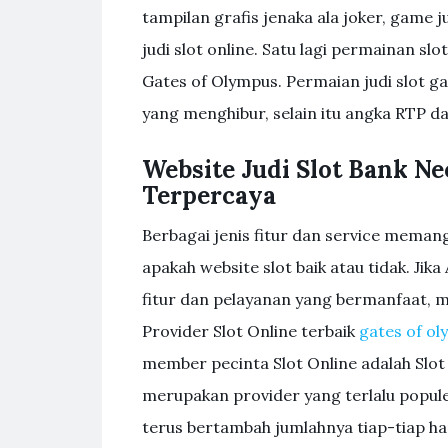
tampilan grafis jenaka ala joker, game ju
judi slot online. Satu lagi permainan sl
Gates of Olympus. Permaian judi slot g
yang menghibur, selain itu angka RTP dar
Website Judi Slot Bank N
Terpercaya
Berbagai jenis fitur dan service memang
apakah website slot baik atau tidak. J
fitur dan pelayanan yang bermanfaat, m
Provider Slot Online terbaik
gates of o
member pecinta Slot Online adalah Slot 
merupakan provider yang terlalu popule
terus bertambah jumlahnya tiap-tiap ha