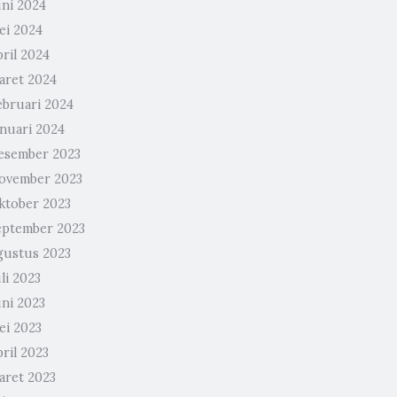
uni 2024
ei 2024
ril 2024
aret 2024
ebruari 2024
anuari 2024
esember 2023
ovember 2023
ktober 2023
eptember 2023
gustus 2023
li 2023
uni 2023
ei 2023
ril 2023
aret 2023