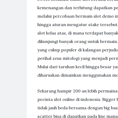
kemenangan dan terhitung dapatkan per
melalui percobaan bermain slot demo 
hingga aturan mengatur stake tersebut
slot kelas atas, di mana terdapat banyak
dikunjungi banyak orang untuk bermain. 
yang cukup populer di kalangan perjudia
perihal zeus mitologi yang menjadi per
Mulai dari taruhan kecil hingga besar ya
diharuskan dimainkan menggunakan mod
Sekarang hampir 200 an lebih permainan s
pecinta slot online di indonesia. Bigge
tidak jauh beda bersama dengan big bas
scatter bisa di dapatkan pada line man