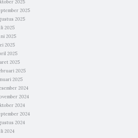
ktober 2025
eptember 2025
gustus 2025
li 2025
uni 2025
ei 2025
pril 2025
aret 2025
ebruari 2025
anuari 2025
esember 2024
ovember 2024
ktober 2024
eptember 2024
gustus 2024
li 2024