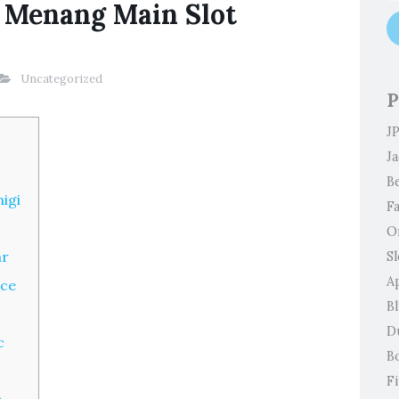
 Menang Main Slot
Uncategorized
P
JP
J
B
igi
F
O
ar
S
A
rce
Bl
D
c
B
F