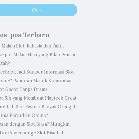
os-pos Terbaru
 Malam Slot: Rahasia dan Fakta
ackpot Malam Hari yang Bikin Pemain
etah?
acebook Jadi Sumber Informasi Slot
nline? Panduan Masuk Komunitas
lot Gacor Tanpa Drama
pa Sih yang Membuat Playtech Great
ue Jadi Slot Favorit Banyak Orang di
unia Perjudian Online?
osan dengan Slot Biasa? Mungkin
itur Powernudge Slot Bisa Jadi