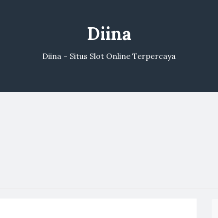
Diina
Diina – Situs Slot Online Terpercaya