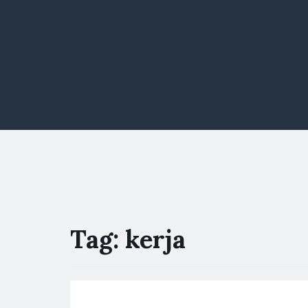
Tag:
kerja