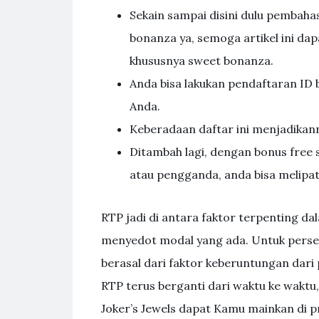
Sekain sampai disini dulu pembahas
bonanza ya, semoga artikel ini da
khususnya sweet bonanza.
Anda bisa lakukan pendaftaran I
Anda.
Keberadaan daftar ini menjadikannya
Ditambah lagi, dengan bonus free s
atau pengganda, anda bisa melipa
RTP jadi di antara faktor terpenting da
menyedot modal yang ada. Untuk pers
berasal dari faktor keberuntungan dari
RTP terus berganti dari waktu ke waktu, j
Joker’s Jewels dapat Kamu mainkan di 