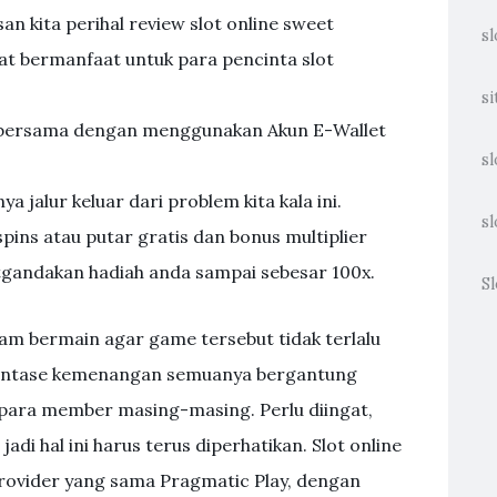
an kita perihal review slot online sweet
sl
pat bermanfaat untuk para pencinta slot
si
D bersama dengan menggunakan Akun E-Wallet
sl
 jalur keluar dari problem kita kala ini.
sl
pins atau putar gratis dan bonus multiplier
tgandakan hadiah anda sampai sebesar 100x.
Sl
lam bermain agar game tersebut tidak terlalu
entase kemenangan semuanya bergantung
 para member masing-masing. Perlu diingat,
adi hal ini harus terus diperhatikan. Slot online
provider yang sama Pragmatic Play, dengan