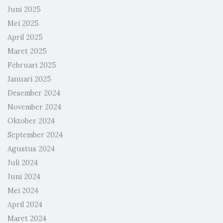
Juni 2025
Mei 2025
April 2025
Maret 2025
Februari 2025
Januari 2025
Desember 2024
November 2024
Oktober 2024
September 2024
Agustus 2024
Juli 2024
Juni 2024
Mei 2024
April 2024
Maret 2024