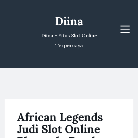
Diina
Menu
Diina – Situs Slot Online
Terpercaya
African Legends
Judi Slot Online