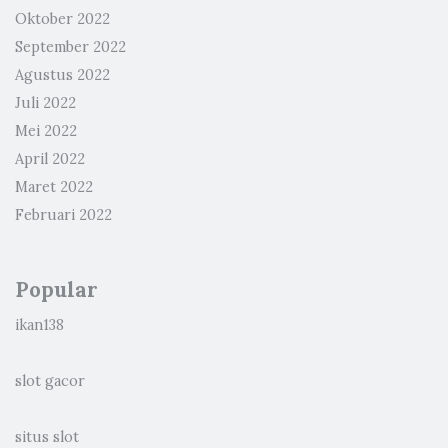
Oktober 2022
September 2022
Agustus 2022
Juli 2022
Mei 2022
April 2022
Maret 2022
Februari 2022
Popular
ikan138
slot gacor
situs slot