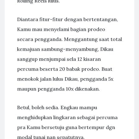
Rolling Reels lulus.
Diantara fitur-fitur dengan bertentangan,
Kamu mau menyelami bagian prodeo
secara pengganda. Menggantung saat total
kemajuan sambung-menyambung, Dikau
sanggup menjumpai sela 12 kisaran
percuma beserta 20 babak prodeo. Buat
menokok jalan lulus Dikau, pengganda 5x
maupun pengganda 10x dikenakan.
Betul, boleh sedia. Engkau mampu
menghidupkan lingkaran sebagai percuma
pra Kamu bersetuju guna bertempur dgn
modal tunai nan sepatutnya.