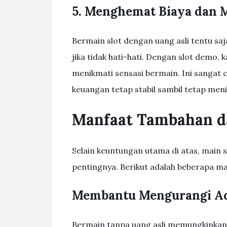
5. Menghemat Biaya dan 
Bermain slot dengan uang asli tentu sa
jika tidak hati-hati. Dengan slot demo,
menikmati sensasi bermain. Ini sangat 
keuangan tetap stabil sambil tetap men
Manfaat Tambahan d
Selain keuntungan utama di atas, main 
pentingnya. Berikut adalah beberapa m
Membantu Mengurangi Ad
Bermain tanpa uang asli memungkinkan 