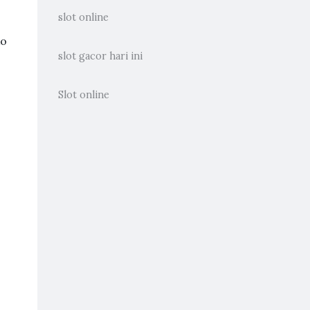
slot online
ko
slot gacor hari ini
Slot online