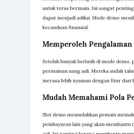
untuk terus bermain. Ini sangat penting
dapat menjadi adiksi. Mode demo memb
kecanduan finansial.
Memperoleh Pengalaman 
Setelah banyak berlatih di mode demo, p
permainan uang asli. Mereka sudah tahu 
merasa lebih nyaman dengan fitur dari 
Mudah Memahami Pola P
Slot demo memudahkan pemain memaham
pembayaran lain yang akan membantu 
asli. Ini penting karena membantu me