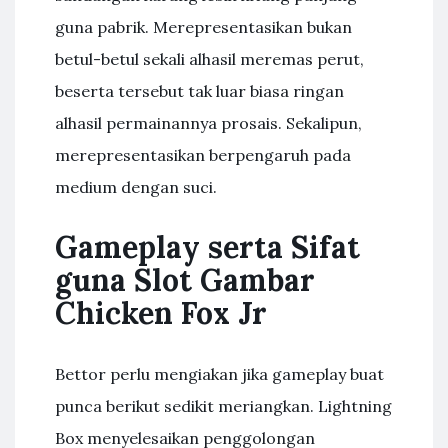
guna pabrik. Merepresentasikan bukan
betul-betul sekali alhasil meremas perut,
beserta tersebut tak luar biasa ringan
alhasil permainannya prosais. Sekalipun,
merepresentasikan berpengaruh pada
medium dengan suci.
Gameplay serta Sifat
guna Slot Gambar
Chicken Fox Jr
Bettor perlu mengiakan jika gameplay buat
punca berikut sedikit meriangkan. Lightning
Box menyelesaikan penggolongan