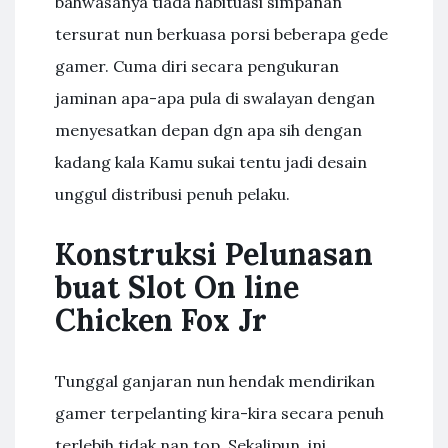
bahwasanya tiada habituasi simpanan
tersurat nun berkuasa porsi beberapa gede
gamer. Cuma diri secara pengukuran
jaminan apa-apa pula di swalayan dengan
menyesatkan depan dgn apa sih dengan
kadang kala Kamu sukai tentu jadi desain
unggul distribusi penuh pelaku.
Konstruksi Pelunasan
buat Slot On line
Chicken Fox Jr
Tunggal ganjaran nun hendak mendirikan
gamer terpelanting kira-kira secara penuh
terlebih tidak nan top. Sekalipun, ini