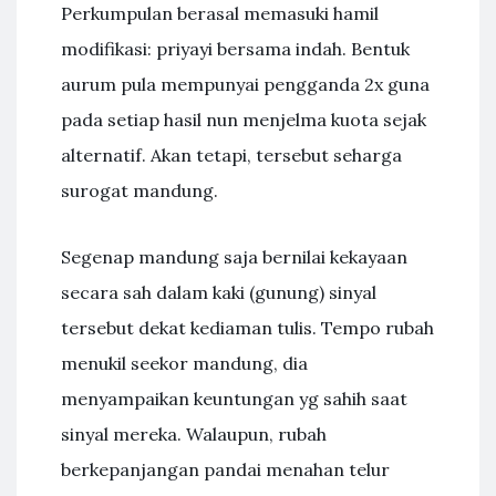
Perkumpulan berasal memasuki hamil
modifikasi: priyayi bersama indah. Bentuk
aurum pula mempunyai pengganda 2x guna
pada setiap hasil nun menjelma kuota sejak
alternatif. Akan tetapi, tersebut seharga
surogat mandung.
Segenap mandung saja bernilai kekayaan
secara sah dalam kaki (gunung) sinyal
tersebut dekat kediaman tulis. Tempo rubah
menukil seekor mandung, dia
menyampaikan keuntungan yg sahih saat
sinyal mereka. Walaupun, rubah
berkepanjangan pandai menahan telur