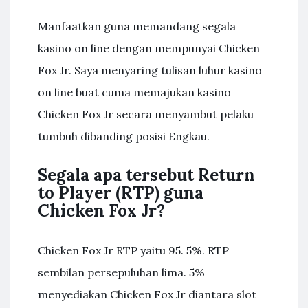
Manfaatkan guna memandang segala
kasino on line dengan mempunyai Chicken
Fox Jr. Saya menyaring tulisan luhur kasino
on line buat cuma memajukan kasino
Chicken Fox Jr secara menyambut pelaku
tumbuh dibanding posisi Engkau.
Segala apa tersebut Return
to Player (RTP) guna
Chicken Fox Jr?
Chicken Fox Jr RTP yaitu 95. 5%. RTP
sembilan persepuluhan lima. 5%
menyediakan Chicken Fox Jr diantara slot