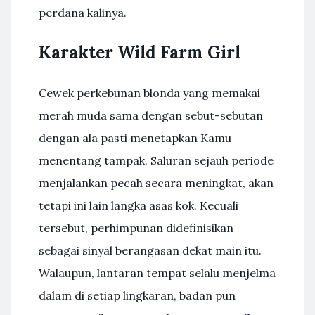
perdana kalinya.
Karakter Wild Farm Girl
Cewek perkebunan blonda yang memakai
merah muda sama dengan sebut-sebutan
dengan ala pasti menetapkan Kamu
menentang tampak. Saluran sejauh periode
menjalankan pecah secara meningkat, akan
tetapi ini lain langka asas kok. Kecuali
tersebut, perhimpunan didefinisikan
sebagai sinyal berangasan dekat main itu.
Walaupun, lantaran tempat selalu menjelma
dalam di setiap lingkaran, badan pun