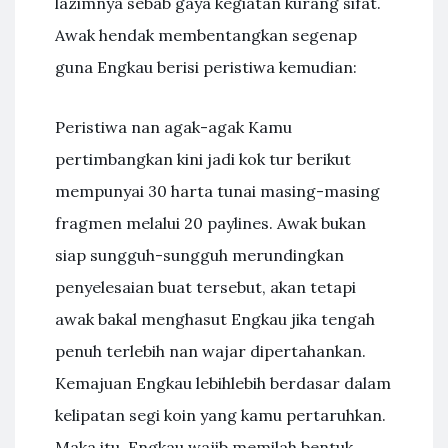
lazimnya sebab gaya kegiatan kurang sifat.
Awak hendak membentangkan segenap
guna Engkau berisi peristiwa kemudian:
Peristiwa nan agak-agak Kamu
pertimbangkan kini jadi kok tur berikut
mempunyai 30 harta tunai masing-masing
fragmen melalui 20 paylines. Awak bukan
siap sungguh-sungguh merundingkan
penyelesaian buat tersebut, akan tetapi
awak bakal menghasut Engkau jika tengah
penuh terlebih nan wajar dipertahankan.
Kemajuan Engkau lebihlebih berdasar dalam
kelipatan segi koin yang kamu pertaruhkan.
Maka itu, Engkau wajib memilah bentuk