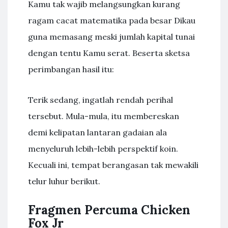
Kamu tak wajib melangsungkan kurang
ragam cacat matematika pada besar Dikau
guna memasang meski jumlah kapital tunai
dengan tentu Kamu serat. Beserta sketsa
perimbangan hasil itu:
Terik sedang, ingatlah rendah perihal
tersebut. Mula-mula, itu membereskan
demi kelipatan lantaran gadaian ala
menyeluruh lebih-lebih perspektif koin.
Kecuali ini, tempat berangasan tak mewakili
telur luhur berikut.
Fragmen Percuma Chicken
Fox Jr