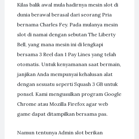
Kilas balik awal mula hadirnya mesin slot di
dunia berawal berasal dari seorang Pria
bernama Charles Fey. Pada mulanya mesin
slot di namai dengan sebutan The Liberty
Bell, yang mana mesin ini di lengkapi
bersama 3 Reel dan 1 Pay Lines yang telah
otomatis. Untuk kenyamanan saat bermain,
janjikan Anda mempunyai kehalusan alat
dengan sesuatu seperti Squash 3 GB untuk
ponsel. Kami mengusulkan program Google
Chrome atau Mozilla Firefox agar web
game dapat ditampilkan bersama pas.
Namun tentunya Admin slot berikan