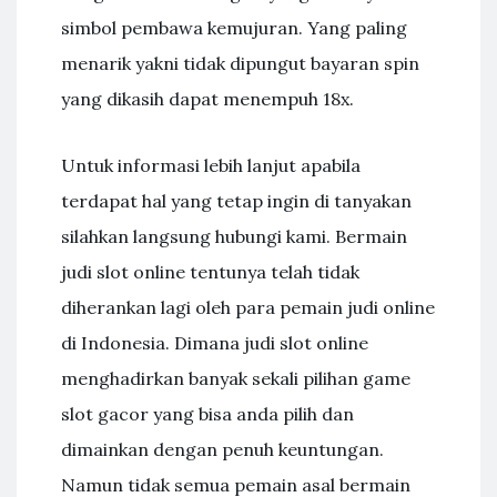
simbol pembawa kemujuran. Yang paling
menarik yakni tidak dipungut bayaran spin
yang dikasih dapat menempuh 18x.
Untuk informasi lebih lanjut apabila
terdapat hal yang tetap ingin di tanyakan
silahkan langsung hubungi kami. Bermain
judi slot online tentunya telah tidak
diherankan lagi oleh para pemain judi online
di Indonesia. Dimana judi slot online
menghadirkan banyak sekali pilihan game
slot gacor yang bisa anda pilih dan
dimainkan dengan penuh keuntungan.
Namun tidak semua pemain asal bermain