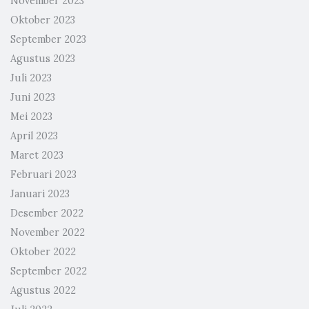
November 2023
Oktober 2023
September 2023
Agustus 2023
Juli 2023
Juni 2023
Mei 2023
April 2023
Maret 2023
Februari 2023
Januari 2023
Desember 2022
November 2022
Oktober 2022
September 2022
Agustus 2022