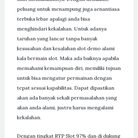
peluang untuk menampung juga senantiasa
terbuka lebar apalagi anda bisa
menghindari kekalahan. Untuk adanya
taruhan yang lancar tanpa banyak
kesusahan dan kesalahan slot demo alami
kala bermain slot. Maka ada baiknya apabila
memahami kemampuan diri, memiliki tujuan
untuk bisa mengatur permainan dengan
tepat sesuai kapabilitas. Dapat dipastikan
akan ada banyak sekali permasalahan yang
akan anda alami, justru harus mengalami
kekalahan.
Dengan tingkat RTP Slot 97% dan di dukung