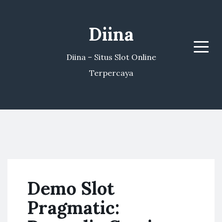
Diina
Menu
Diina – Situs Slot Online
Terpercaya
Demo Slot
Pragmatic: