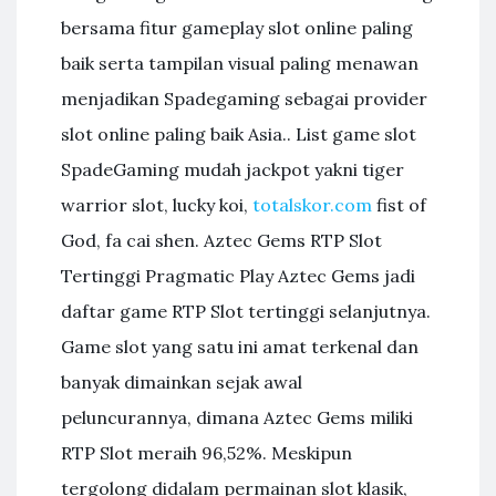
bersama fitur gameplay slot online paling
baik serta tampilan visual paling menawan
menjadikan Spadegaming sebagai provider
slot online paling baik Asia.. List game slot
SpadeGaming mudah jackpot yakni tiger
warrior slot, lucky koi,
totalskor.com
fist of
God, fa cai shen. Aztec Gems RTP Slot
Tertinggi Pragmatic Play Aztec Gems jadi
daftar game RTP Slot tertinggi selanjutnya.
Game slot yang satu ini amat terkenal dan
banyak dimainkan sejak awal
peluncurannya, dimana Aztec Gems miliki
RTP Slot meraih 96,52%. Meskipun
tergolong didalam permainan slot klasik,