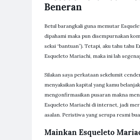
Beneran
Betul barangkali guna memutar Esquele
dipahami maka pun disempurnakan koma
seksi “bantuan”). Tetapi, aku tahu tahu
Esqueleto Mariachi, maka ini lah segena
Silakan saya perkataan sekelumit cende
menyaksikan kapital yang kamu belanja
mengonfirmasikan pusaran makna meny
Esqueleto Mariachi di internet, jadi 
asalan. Peristiwa yang serupa resmi bu
Mainkan Esqueleto Maria