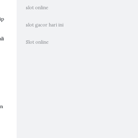
slot online
ip
slot gacor hari ini
li
Slot online
an