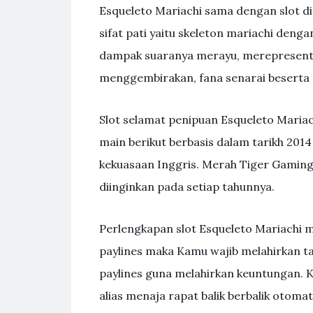
Esqueleto Mariachi sama dengan slot di
sifat pati yaitu skeleton mariachi d
dampak suaranya merayu, merepresenta
menggembirakan, fana senarai beserta 
Slot selamat penipuan Esqueleto Maria
main berikut berbasis dalam tarikh 2014 
kekuasaan Inggris. Merah Tiger Gamin
diinginkan pada setiap tahunnya.
Perlengkapan slot Esqueleto Mariachi me
paylines maka Kamu wajib melahirkan tak
paylines guna melahirkan keuntungan.
alias menaja rapat balik berbalik otomat