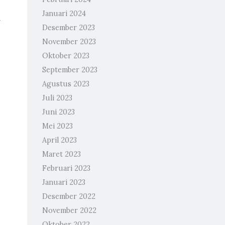
Januari 2024
a
Desember 2023
November 2023
Oktober 2023
September 2023
Agustus 2023
Juli 2023
Juni 2023
Mei 2023
April 2023
Maret 2023
Februari 2023
Januari 2023
Desember 2022
November 2022
Oktober 2022