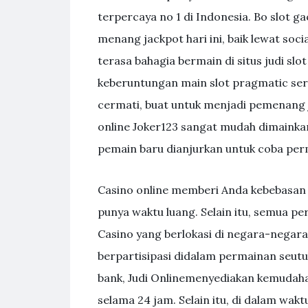
terpercaya no 1 di Indonesia. Bo slot g
menang jackpot hari ini, baik lewat soc
terasa bahagia bermain di situs judi slot
keberuntungan main slot pragmatic ser
cermati, buat untuk menjadi pemenang j
online Joker123 sangat mudah dimainka
pemain baru dianjurkan untuk coba perma
Casino online memberi Anda kebebasan 
punya waktu luang. Selain itu, semua pe
Casino yang berlokasi di negara-negar
berpartisipasi didalam permainan seutu
bank, Judi Onlinemenyediakan kemudah
selama 24 jam. Selain itu, di dalam wakt