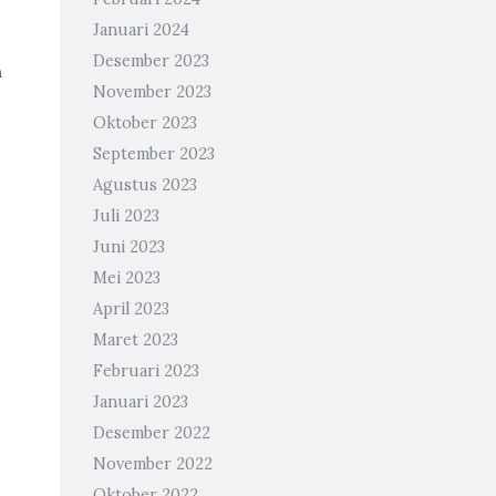
Januari 2024
Desember 2023
n
November 2023
Oktober 2023
September 2023
Agustus 2023
Juli 2023
Juni 2023
Mei 2023
April 2023
Maret 2023
Februari 2023
Januari 2023
Desember 2022
November 2022
Oktober 2022