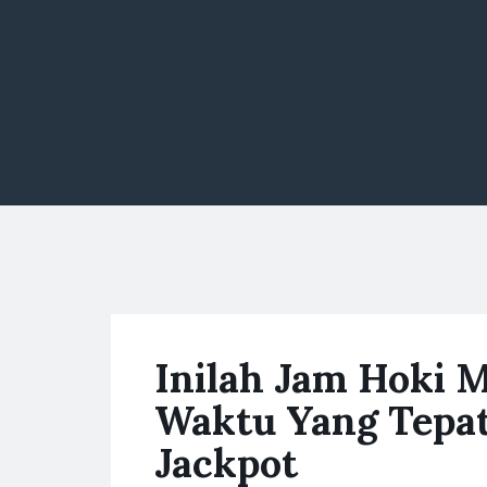
Inilah Jam Hoki M
Waktu Yang Tepa
Jackpot