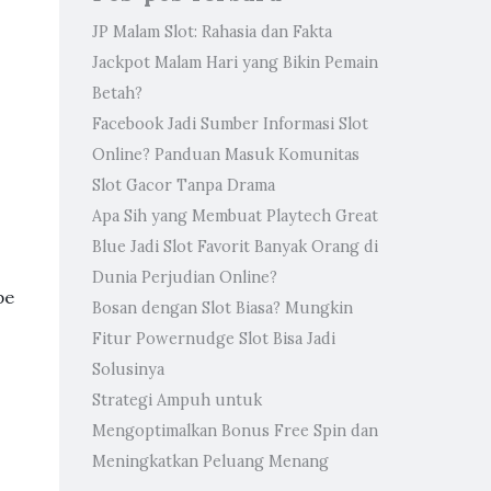
JP Malam Slot: Rahasia dan Fakta
Jackpot Malam Hari yang Bikin Pemain
Betah?
Facebook Jadi Sumber Informasi Slot
Online? Panduan Masuk Komunitas
Slot Gacor Tanpa Drama
Apa Sih yang Membuat Playtech Great
Blue Jadi Slot Favorit Banyak Orang di
Dunia Perjudian Online?
pe
Bosan dengan Slot Biasa? Mungkin
Fitur Powernudge Slot Bisa Jadi
Solusinya
Strategi Ampuh untuk
Mengoptimalkan Bonus Free Spin dan
Meningkatkan Peluang Menang