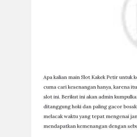
Apa kalian main Slot Kakek Petir untuk
cuma cari kesenangan hanya, karena itu
slot ini. Berikut ini akan admin kumpulk
ditanggung hoki dan paling gacor bossku
melacak waktu yang tepat mengenai jam 
mendapatkan kemenangan dengan sebuta