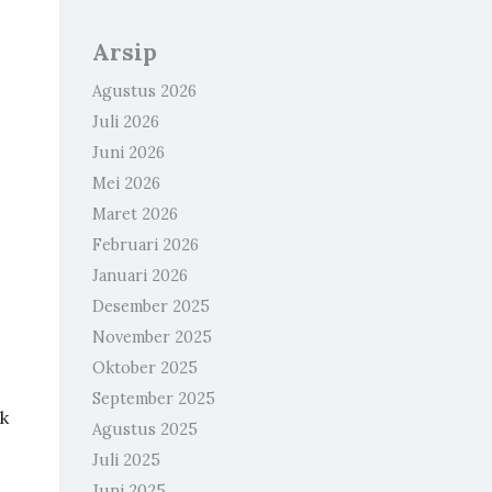
Arsip
Agustus 2026
Juli 2026
Juni 2026
Mei 2026
Maret 2026
Februari 2026
Januari 2026
Desember 2025
November 2025
Oktober 2025
September 2025
k
Agustus 2025
Juli 2025
Juni 2025