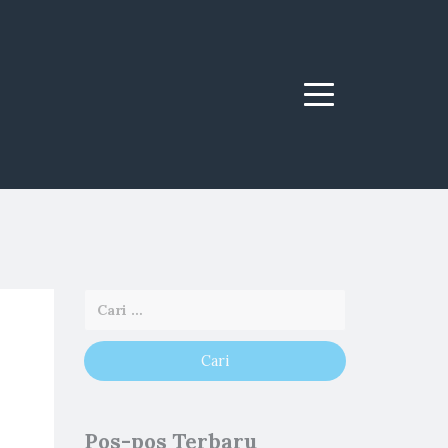
Menu
Pos-pos Terbaru