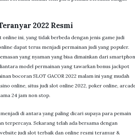
 Teranyar 2022 Resmi
 online ini, yang tidak berbeda dengan jenis game judi
t online dapat terus menjadi permainan judi yang populer.
m kemasan yang nyaman yang bisa dimainkan dari smartpho
diantara model permainan yang tawarkan bonus jackpot
mainan bocoran SLOT GACOR 2022 malam ini yang mudah
ino online, situs judi slot online 2022, poker online, arcad
elama 24 jam non stop.
a menjadi di antara yang paling dicari supaya para pemain
 dan terpercaya. Sekarang telah ada bersama dengan
bsite judi slot terbaik dan online resmi teranyar &