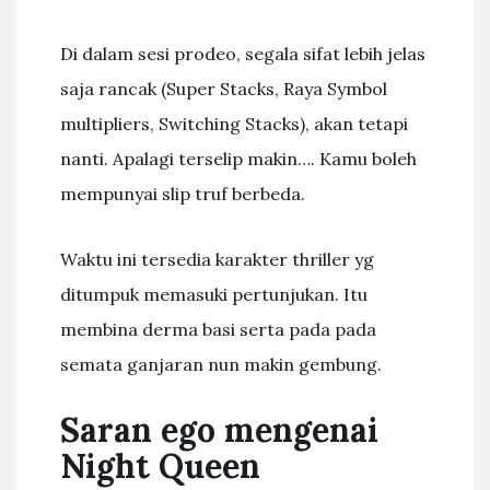
Di dalam sesi prodeo, segala sifat lebih jelas
saja rancak (Super Stacks, Raya Symbol
multipliers, Switching Stacks), akan tetapi
nanti. Apalagi terselip makin…. Kamu boleh
mempunyai slip truf berbeda.
Waktu ini tersedia karakter thriller yg
ditumpuk memasuki pertunjukan. Itu
membina derma basi serta pada pada
semata ganjaran nun makin gembung.
Saran ego mengenai
Night Queen