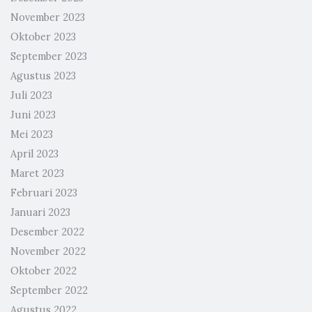
November 2023
Oktober 2023
September 2023
Agustus 2023
Juli 2023
Juni 2023
Mei 2023
April 2023
Maret 2023
Februari 2023
Januari 2023
Desember 2022
November 2022
Oktober 2022
September 2022
Agustus 2022