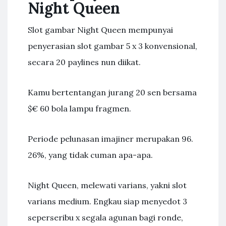
Night Queen
Slot gambar Night Queen mempunyai
penyerasian slot gambar 5 x 3 konvensional,
secara 20 paylines nun diikat.
Kamu bertentangan jurang 20 sen bersama
$€ 60 bola lampu fragmen.
Periode pelunasan imajiner merupakan 96.
26%, yang tidak cuman apa-apa.
Night Queen, melewati varians, yakni slot
varians medium. Engkau siap menyedot 3
seperseribu x segala agunan bagi ronde,