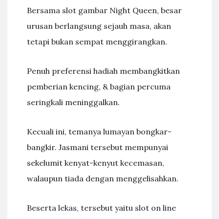
Bersama slot gambar Night Queen, besar
urusan berlangsung sejauh masa, akan
tetapi bukan sempat menggirangkan.
Penuh preferensi hadiah membangkitkan
pemberian kencing, & bagian percuma
seringkali meninggalkan.
Kecuali ini, temanya lumayan bongkar-
bangkir. Jasmani tersebut mempunyai
sekelumit kenyat-kenyut kecemasan,
walaupun tiada dengan menggelisahkan.
Beserta lekas, tersebut yaitu slot on line