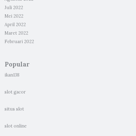
Juli 2022
Mei 2022
April 2022
Maret 2022
Februari 2022
Popular
ikan138
slot gacor
situs slot
slot online