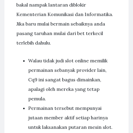
bakal nampak lantaran diblokir
Kementerian Komunikasi dan Informatika.
Jika baru mulai bermain sebaiknya anda
pasang taruhan mulai dari bet terkecil
terlebih dahulu.
Walau tidak judi slot online memilik
permainan sebanyak provider lain,
Cq9 ini sangat bagus dimainkan,
apalagi oleh mereka yang tetap
pemula.
Permainan tersebut mempunyai
jutaan member aktif setiap harinya
untuk laksanakan putaran mesin slot.