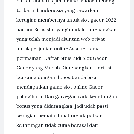
daftar slot situs judi online mudah menang
terbaru di indonesia yang tawarkan
kerugian membernya untuk slot gacor 2022
hari ini. Situs slot yang mudah dimenangkan
yang telah menjadi akuntan web privat
untuk perjudian online Asia bersama
permainan. Daftar Situs Judi Slot Gacor
Gacor yang Mudah Dimenangkan Hari Ini
bersama dengan deposit anda bisa
mendapatkan game slot online Gacor
paling baru. Dan gara-gara ada keuntungan
bonus yang didatangkan, jadi udah pasti
sebagian pemain dapat mendapatkan
keuntungan tidak cuma berasal dari