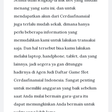
menang yang satu ini, dan untuk
mendapatkan akun dari Cerdasfinansial
juga terlalu mudah sekali, dimana hanya
perlu beberapa information yang
memudahkan kami untuk lakukan transaksi
saja. Dan hal tersebut bisa kamu lakukan
melalui laptop, handphone, tablet, dan yang
lainnya, jadi segera ya gan ditunggu
hadirnya di Agen Judi Daftar Game Slot
Cerdasfinansial Indonesia. Sangat penting
untuk memiliki anggaran yang baik sebelum
saat Anda mulai bermain gara-gara itu
dapat memungkinkan Anda bermain untuk
waktu yang lebih lama.