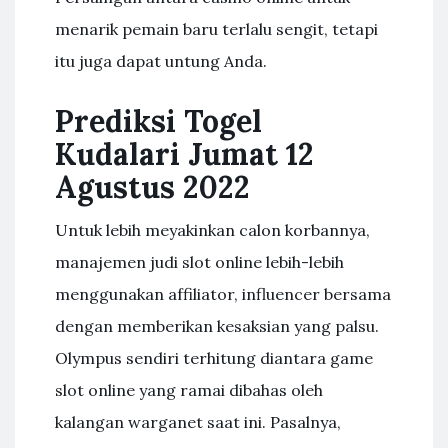
menarik pemain baru terlalu sengit, tetapi
itu juga dapat untung Anda.
Prediksi Togel
Kudalari Jumat 12
Agustus 2022
Untuk lebih meyakinkan calon korbannya,
manajemen judi slot online lebih-lebih
menggunakan affiliator, influencer bersama
dengan memberikan kesaksian yang palsu.
Olympus sendiri terhitung diantara game
slot online yang ramai dibahas oleh
kalangan warganet saat ini. Pasalnya,