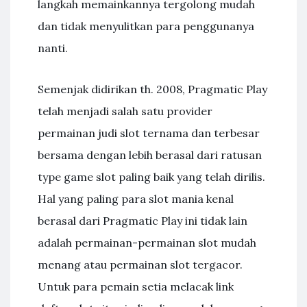
langkah memainkannya tergolong mudah
dan tidak menyulitkan para penggunanya
nanti.
Semenjak didirikan th. 2008, Pragmatic Play
telah menjadi salah satu provider
permainan judi slot ternama dan terbesar
bersama dengan lebih berasal dari ratusan
type game slot paling baik yang telah dirilis.
Hal yang paling para slot mania kenal
berasal dari Pragmatic Play ini tidak lain
adalah permainan-permainan slot mudah
menang atau permainan slot tergacor.
Untuk para pemain setia melacak link