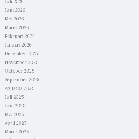
Juli 2026
Juni 2026
Mei 2026
Maret 2026
Februari 2026
Januari 2026
Desember 2025
November 2025
Oktober 2025
September 2025
Agustus 2025
Juli 2025
Juni 2025
Mei 2025
April 2025
Maret 2025