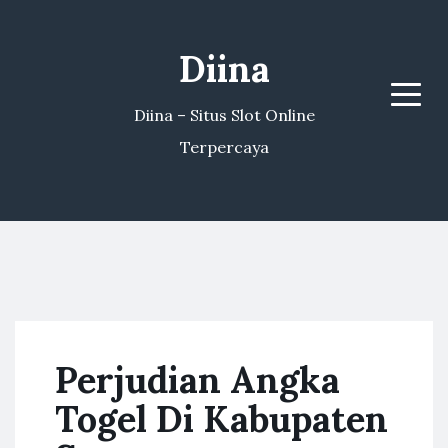
Diina
Menu
Diina – Situs Slot Online
Terpercaya
Perjudian Angka
Togel Di Kabupaten