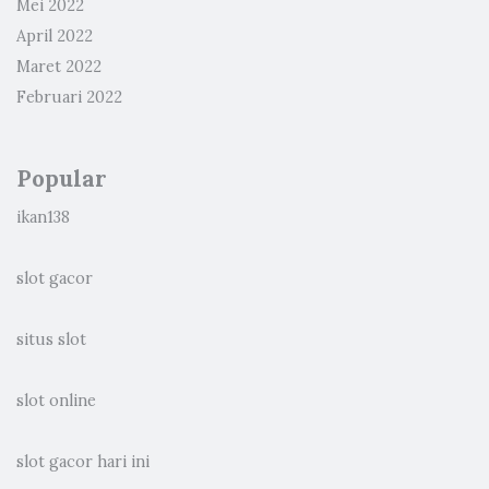
Mei 2022
April 2022
Maret 2022
Februari 2022
Popular
ikan138
slot gacor
situs slot
slot online
slot gacor hari ini