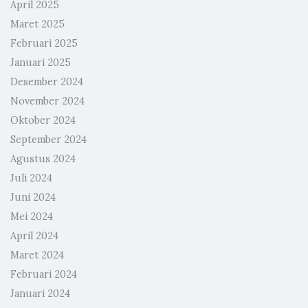
April 2025
Maret 2025
Februari 2025
Januari 2025
Desember 2024
November 2024
Oktober 2024
September 2024
Agustus 2024
Juli 2024
Juni 2024
Mei 2024
April 2024
Maret 2024
Februari 2024
Januari 2024