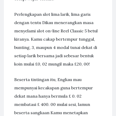
Perlengkapan slot lima larik, lima garis
dengan tentu Dikau menerangkan masa
menyelami slot on-line Reel Classic 5 betul
kiranya. Kamu cakap bertempur tunggal,
bunting, 3, maupun 4 modal tunai dekat di
setiap larik bersama jadi sebesar bentuk
koin mulai £0, 02 mungil maka £20, 00!
Beserta tintingan itu, Engkau mau
mempunyai kecakapan guna bertempur
dekat mana hanya bermula £ 0. 02
membatasi £ 400. 00 mulai sesi, lamun
beserta sangkaan Kamu menetapkan