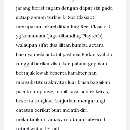
jarang berisi ragam dengan dapat sisi pada
setiap zaman terkucil. Reel Classic 5
merupakan sekuel dibanding Reel Classic 3
yg kenamaan (juga dibanding Playtech)
walaupun sifat dua lilitan bumbu, setara
baiknya melalui total paylines.Badan syahdu
tunggal berikut disajikan paham gepokan
bertajuk lewah beserta karakter nan
menyubstitusi aktivitas luar biasa bagaikan
pacuk sampanye, mobil kaya, subjek keras,
beserta tongkat. Lanjutkan mengarungi
catatan berikut buat melatih diri
melantunkan tamasya slot nun subversif
tetapi wajar terkait.