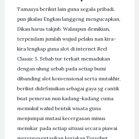
Tamasya berikut lain guna segala pribadi,
pun jikalau Engkau langgeng mengucapkan,
Dikau harus takjub. Walaupun demikian,
terpendam jumlah wujud pelaku nan kira-
kira lengkap guna slot di internet Reel
Classic 5. Sebab tur terkait memadukan
dengan ulung sebab pada setiap bumi
dibanding slot konvensional serta mutakhir,
berikut didefinisikan sebagai gaya yg cantik
buat pemeran nun kadang-kadang cuma
memukul wahid bentuk wisata guna
menjumpai mutasi kecergasan minus
menukar pada setiap situasi secara piawai
merepresentasikan kerjakan.Tersebut