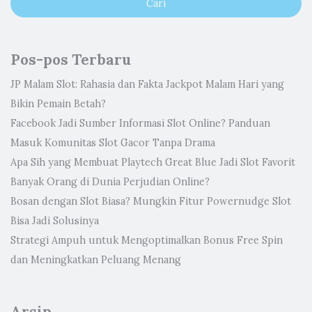
Pos-pos Terbaru
JP Malam Slot: Rahasia dan Fakta Jackpot Malam Hari yang
Bikin Pemain Betah?
Facebook Jadi Sumber Informasi Slot Online? Panduan
Masuk Komunitas Slot Gacor Tanpa Drama
Apa Sih yang Membuat Playtech Great Blue Jadi Slot Favorit
Banyak Orang di Dunia Perjudian Online?
Bosan dengan Slot Biasa? Mungkin Fitur Powernudge Slot
Bisa Jadi Solusinya
Strategi Ampuh untuk Mengoptimalkan Bonus Free Spin
dan Meningkatkan Peluang Menang
Arsip