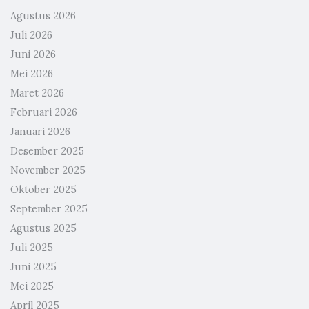
Agustus 2026
Juli 2026
Juni 2026
Mei 2026
Maret 2026
Februari 2026
Januari 2026
Desember 2025
November 2025
Oktober 2025
September 2025
Agustus 2025
Juli 2025
Juni 2025
Mei 2025
April 2025