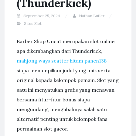
(Thunderkick)
September 25, 2024
Nathan Butler
Situs Slot
Barber Shop Uncut merupakan slot online
apa dikembangkan dari Thunderkick,
mahjong ways scatter hitam panen138
siapa menampilkan judul yang unik serta
original kepada kelompok pemain. Slot yang
satu ini menyatukan grafis yang menawan
bersama fitur-fitur bonus siapa
mengundang, mengubahnya salah satu
alternatif penting untuk kelompok fans
permainan slot gacor.