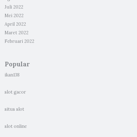
Juli 2022
Mei 2022
April 2022
Maret 2022
Februari 2022
Popular
ikan138
slot gacor
situs slot
slot online