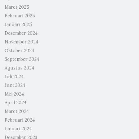
Maret 2025
Februari 2025
Januari 2025
Desember 2024
November 2024
Oktober 2024
September 2024
Agustus 2024
Juli 2024
Juni 2024
Mei 2024
April 2024
Maret 2024
Februari 2024
Januari 2024
Desember 2023