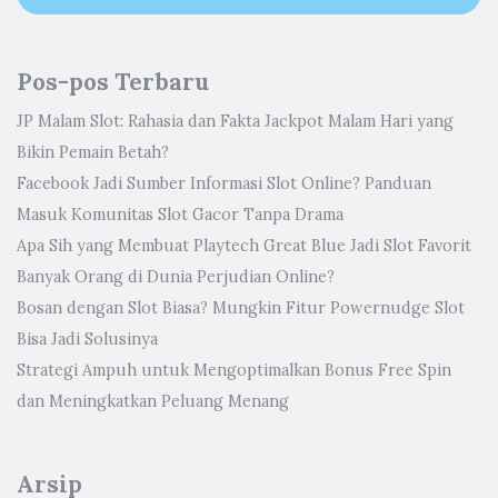
Pos-pos Terbaru
JP Malam Slot: Rahasia dan Fakta Jackpot Malam Hari yang
Bikin Pemain Betah?
Facebook Jadi Sumber Informasi Slot Online? Panduan
Masuk Komunitas Slot Gacor Tanpa Drama
Apa Sih yang Membuat Playtech Great Blue Jadi Slot Favorit
Banyak Orang di Dunia Perjudian Online?
Bosan dengan Slot Biasa? Mungkin Fitur Powernudge Slot
Bisa Jadi Solusinya
Strategi Ampuh untuk Mengoptimalkan Bonus Free Spin
dan Meningkatkan Peluang Menang
Arsip