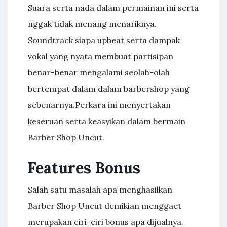
Suara serta nada dalam permainan ini serta
nggak tidak menang menariknya.
Soundtrack siapa upbeat serta dampak
vokal yang nyata membuat partisipan
benar-benar mengalami seolah-olah
bertempat dalam dalam barbershop yang
sebenarnya.Perkara ini menyertakan
keseruan serta keasyikan dalam bermain
Barber Shop Uncut.
Features Bonus
Salah satu masalah apa menghasilkan
Barber Shop Uncut demikian menggaet
merupakan ciri-ciri bonus apa dijualnya.