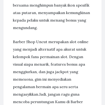
bersama menghimpun banyak ikon spesifik
atas putaran, menyampaikan kemungkinan
kepada pelaku untuk menang bonus yang
mengundang.
Barber Shop Uncut merupakan slot online
yang menjadi alternatif apa akurat untuk
kelompok fans permainan slot. Dengan
visual siapa menarik, features bonus apa
menggiurkan, dan juga jackpot yang
memesona, gim ini menyediakan
pengalaman bermain apa seru serta
mengasyikkan.Jadi, jangan ragu guna
mencoba peruntungan Kamu di Barber