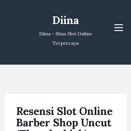
Diina
Menu
Diina – Situs Slot Online
Terpercaya
Resensi Slot Online
Barber Shop Uncut