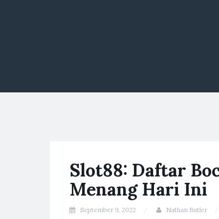
Slot88: Daftar Bo
Menang Hari Ini
September 9, 2022
Nathan Butler