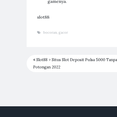
gamenya.
slot88
bocoran
,
gacor
Slot88 > Situs Slot Deposit Pulsa 5000 Tanp
Potongan 2022