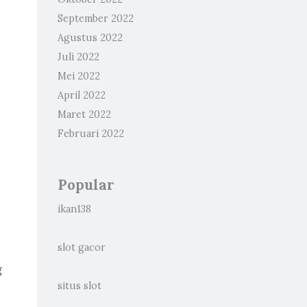
September 2022
Agustus 2022
Juli 2022
Mei 2022
April 2022
Maret 2022
Februari 2022
Popular
ikan138
slot gacor
g
situs slot