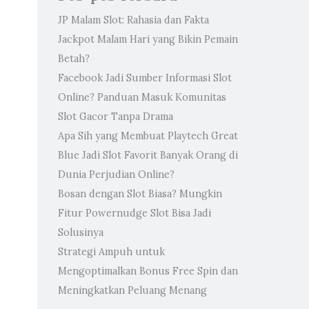
JP Malam Slot: Rahasia dan Fakta
Jackpot Malam Hari yang Bikin Pemain
Betah?
Facebook Jadi Sumber Informasi Slot
Online? Panduan Masuk Komunitas
Slot Gacor Tanpa Drama
Apa Sih yang Membuat Playtech Great
Blue Jadi Slot Favorit Banyak Orang di
Dunia Perjudian Online?
Bosan dengan Slot Biasa? Mungkin
Fitur Powernudge Slot Bisa Jadi
Solusinya
Strategi Ampuh untuk
Mengoptimalkan Bonus Free Spin dan
Meningkatkan Peluang Menang