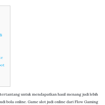
di
te
pot
tertantang untuk mendapatkan hasil menang judi lebih
di bola online. Game slot judi online dari Flow Gaming