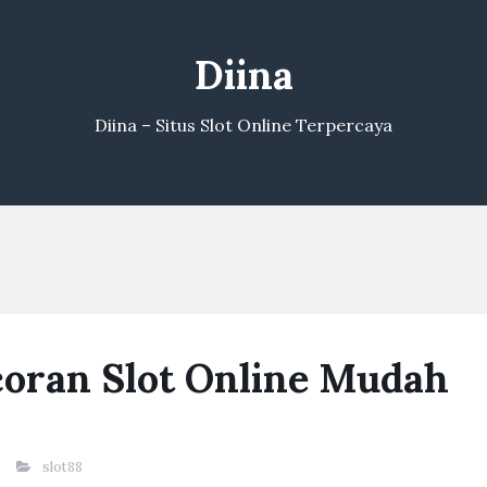
Diina
Diina – Situs Slot Online Terpercaya
coran Slot Online Mudah
slot88