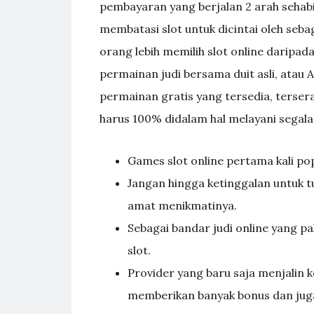
pembayaran yang berjalan 2 arah sehabis
membatasi slot untuk dicintai oleh seba
orang lebih memilih slot online daripad
permainan judi bersama duit asli, ata
permainan gratis yang tersedia, terser
harus 100% didalam hal melayani segal
Games slot online pertama kali popu
Jangan hingga ketinggalan untuk tu
amat menikmatinya.
Sebagai bandar judi online yang pa
slot.
Provider yang baru saja menjalin 
memberikan banyak bonus dan juga 