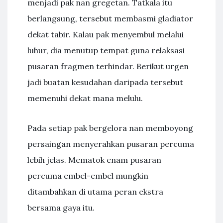
menjadi pak nan gregetan. Tatkala itu
berlangsung, tersebut membasmi gladiator
dekat tabir. Kalau pak menyembul melalui
luhur, dia menutup tempat guna relaksasi
pusaran fragmen terhindar. Berikut urgen
jadi buatan kesudahan daripada tersebut
memenuhi dekat mana melulu.
Pada setiap pak bergelora nan memboyong
persaingan menyerahkan pusaran percuma
lebih jelas. Mematok enam pusaran
percuma embel-embel mungkin
ditambahkan di utama peran ekstra
bersama gaya itu.