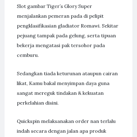
Slot gambar Tiger’s Glory Super
menjalankan pemeran pada di pelipit
pengklasifikasian gladiator Romawi. Sekitar
pejuang tampak pada gelung, serta tipuan
bekerja mengatasi pak tersohor pada
cemburu.
Sedangkan tiada keturunan ataupun cairan
likat, Kamu bakal menyimpan daya guna
sangat mereguk tindakan & kekuatan
perkelahian disini.
Quickspin melaksanakan order nan terlalu
indah secara dengan jalan apa produk