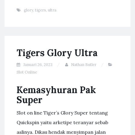
glory
,
tigers
,
ultra
Tigers Glory Ultra
Januari 26, 2023
Nathan Butler
Slot Online
Kemasyhuran Pak
Super
Slot on line Tiger’s Glory Super tentang
Quickspin yaitu arketipe teranyar sebab
aslinya. Dikau hendak menyimpan jalan