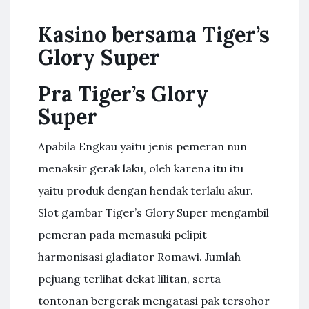
Kasino bersama Tiger’s
Glory Super
Pra Tiger’s Glory
Super
Apabila Engkau yaitu jenis pemeran nun
menaksir gerak laku, oleh karena itu itu
yaitu produk dengan hendak terlalu akur.
Slot gambar Tiger’s Glory Super mengambil
pemeran pada memasuki pelipit
harmonisasi gladiator Romawi. Jumlah
pejuang terlihat dekat lilitan, serta
tontonan bergerak mengatasi pak tersohor