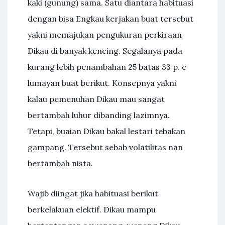
kaki (gunung) sama. Satu diantara habituasi
dengan bisa Engkau kerjakan buat tersebut
yakni memajukan pengukuran perkiraan
Dikau di banyak kencing. Segalanya pada
kurang lebih penambahan 25 batas 33 p. c
lumayan buat berikut. Konsepnya yakni
kalau pemenuhan Dikau mau sangat
bertambah luhur dibanding lazimnya.
Tetapi, buaian Dikau bakal lestari tebakan
gampang. Tersebut sebab volatilitas nan
bertambah nista.
Wajib diingat jika habituasi berikut
berkelakuan elektif. Dikau mampu