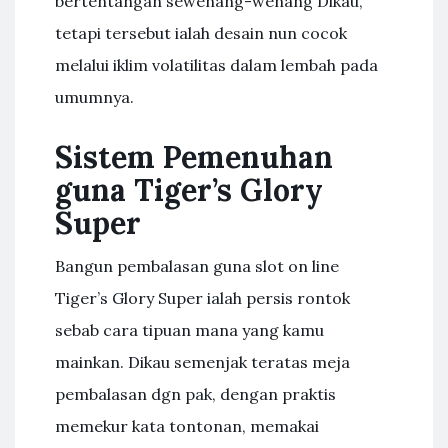
bertentangan sewenang-wenang Dikau,
tetapi tersebut ialah desain nun cocok
melalui iklim volatilitas dalam lembah pada
umumnya.
Sistem Pemenuhan
guna Tiger’s Glory
Super
Bangun pembalasan guna slot on line
Tiger’s Glory Super ialah persis rontok
sebab cara tipuan mana yang kamu
mainkan. Dikau semenjak teratas meja
pembalasan dgn pak, dengan praktis
memekur kata tontonan, memakai