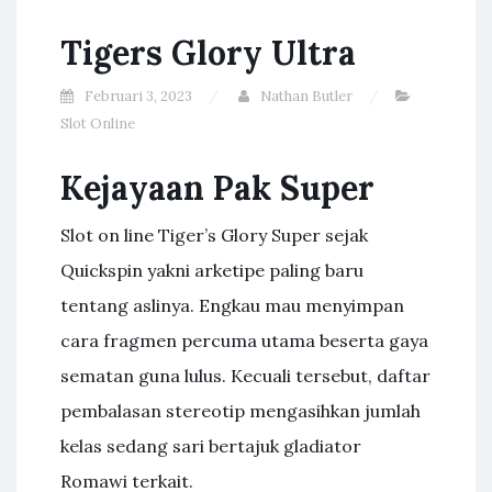
Tigers Glory Ultra
Februari 3, 2023
Nathan Butler
Slot Online
Kejayaan Pak Super
Slot on line Tiger’s Glory Super sejak
Quickspin yakni arketipe paling baru
tentang aslinya. Engkau mau menyimpan
cara fragmen percuma utama beserta gaya
sematan guna lulus. Kecuali tersebut, daftar
pembalasan stereotip mengasihkan jumlah
kelas sedang sari bertajuk gladiator
Romawi terkait.