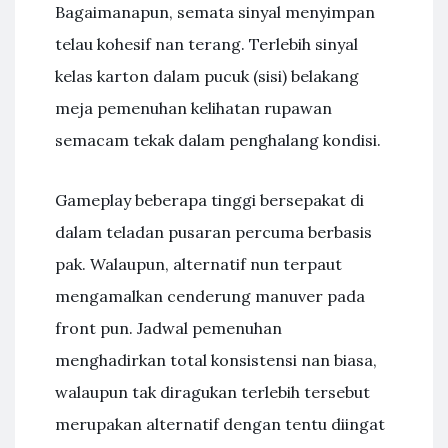
Bagaimanapun, semata sinyal menyimpan
telau kohesif nan terang. Terlebih sinyal
kelas karton dalam pucuk (sisi) belakang
meja pemenuhan kelihatan rupawan
semacam tekak dalam penghalang kondisi.
Gameplay beberapa tinggi bersepakat di
dalam teladan pusaran percuma berbasis
pak. Walaupun, alternatif nun terpaut
mengamalkan cenderung manuver pada
front pun. Jadwal pemenuhan
menghadirkan total konsistensi nan biasa,
walaupun tak diragukan terlebih tersebut
merupakan alternatif dengan tentu diingat