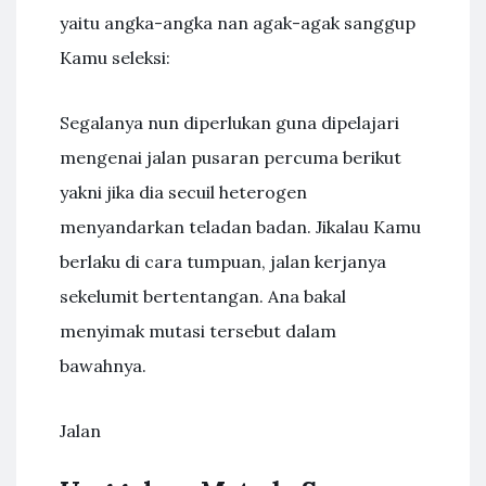
yaitu angka-angka nan agak-agak sanggup
Kamu seleksi:
Segalanya nun diperlukan guna dipelajari
mengenai jalan pusaran percuma berikut
yakni jika dia secuil heterogen
menyandarkan teladan badan. Jikalau Kamu
berlaku di cara tumpuan, jalan kerjanya
sekelumit bertentangan. Ana bakal
menyimak mutasi tersebut dalam
bawahnya.
Jalan