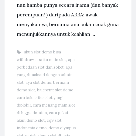
nan hamba punya secara irama (dan banyak
perempuan! ) daripada ABBA: awak
menyukainya, bersama ana bukan cuak guna
menunjukkannya untuk keahlian …
akun slot demo bisa
withdraw
,
apa itu main slot
,
apa
perbedaan slot dan soket
,
apa
yang dimaksud dengan admin
slot
,
ayu slot demo
,
bermain
demo slot
,
blueprint slot demo
,
cara buka situs slot yang
diblokir
,
cara menang main slot
di higgs domino
,
cara pakai
akun demo slot
,
cq9 slot
indonesia demo
,
demo olympus
slot rupiah
,
demo slot dt asia
,