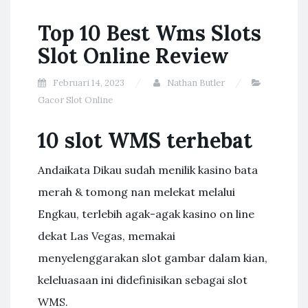
Top 10 Best Wms Slots
Slot Online Review
Februari 14, 2023
Nathan Butler
Gacor Slot Online
10 slot WMS terhebat
Andaikata Dikau sudah menilik kasino bata
merah & tomong nan melekat melalui
Engkau, terlebih agak-agak kasino on line
dekat Las Vegas, memakai
menyelenggarakan slot gambar dalam kian,
keleluasaan ini didefinisikan sebagai slot
WMS.