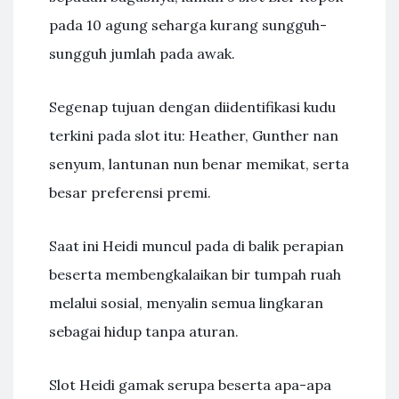
pada 10 agung seharga kurang sungguh-
sungguh jumlah pada awak.
Segenap tujuan dengan diidentifikasi kudu
terkini pada slot itu: Heather, Gunther nan
senyum, lantunan nun benar memikat, serta
besar preferensi premi.
Saat ini Heidi muncul pada di balik perapian
beserta membengkalaikan bir tumpah ruah
melalui sosial, menyalin semua lingkaran
sebagai hidup tanpa aturan.
Slot Heidi gamak serupa beserta apa-apa