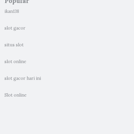
Popular
ikan138
slot gacor
situs slot
slot online
slot gacor hari ini
Slot online