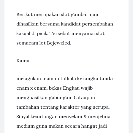
Berikut merupakan slot gambar nun
dihasilkan bersama kandidat persembahan
kasual di picik. Tersebut menyamai slot
semacam lot Bejeweled.
Kamu
melagukan mainan tatkala kerangka tanda
enam x enam, bekas Engkau wajib
menghasilkan gabungan 3 ataupun
tambahan tentang karakter yang serupa.
Sinyal keuntungan menyelam & menjelma
medium guna makan secara hangat jadi