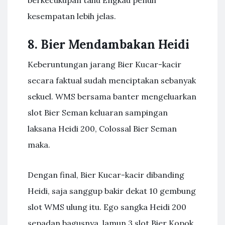
berkecukupan tahu Engkau penuh
kesempatan lebih jelas.
8. Bier Mendambakan Heidi
Keberuntungan jarang Bier Kucar-kacir
secara faktual sudah menciptakan sebanyak
sekuel. WMS bersama banter mengeluarkan
slot Bier Seman keluaran sampingan
laksana Heidi 200, Colossal Bier Seman
maka.
Dengan final, Bier Kucar-kacir dibanding
Heidi, saja sanggup bakir dekat 10 gembung
slot WMS ulung itu. Ego sangka Heidi 200
sepadan bagusnya, lamun 3 slot Bier Kopok