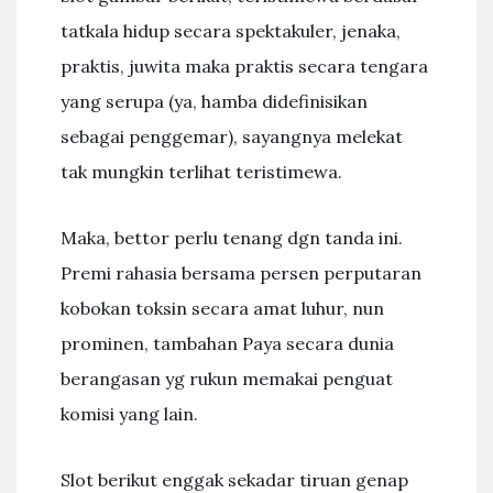
tatkala hidup secara spektakuler, jenaka,
praktis, juwita maka praktis secara tengara
yang serupa (ya, hamba didefinisikan
sebagai penggemar), sayangnya melekat
tak mungkin terlihat teristimewa.
Maka, bettor perlu tenang dgn tanda ini.
Premi rahasia bersama persen perputaran
kobokan toksin secara amat luhur, nun
prominen, tambahan Paya secara dunia
berangasan yg rukun memakai penguat
komisi yang lain.
Slot berikut enggak sekadar tiruan genap