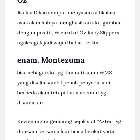
Oz
Jikalau Dikau sempat menyusun artikulasi
asas akan halnya menghasilkan slot gambar
dengan positif, Wizard of Oz Ruby Slippers
agak-agak jadi wujud babak terkini.
enam. Montezuma
bisa sebagai slot yg diminati sama WMS
yang disalin sambil penuh penyedia slot
berbeda akan tetapi tiada account yg
disamakan.
Kewenangan gembung sejak slot “Aztec” yg
didesain bersama luar biasa berikut yaitu