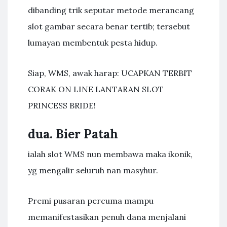
dibanding trik seputar metode merancang
slot gambar secara benar tertib; tersebut
lumayan membentuk pesta hidup.
Siap, WMS, awak harap: UCAPKAN TERBIT
CORAK ON LINE LANTARAN SLOT
PRINCESS BRIDE!
dua. Bier Patah
ialah slot WMS nun membawa maka ikonik,
yg mengalir seluruh nan masyhur.
Premi pusaran percuma mampu
memanifestasikan penuh dana menjalani