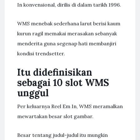
In konvensional, dirilis di dalam tarikh 1996.
WMS menebak sederhana larut berisi kaum
kurun ragil memakai merasakan sebanyak
menderita guna segenap hati membanjiri
kondisi trendsetter.
Itu didefinisikan
sebagai 10 slot WMS
unggul
Per keluarnya Reel Em In, WMS meramalkan
mewartakan besar slot gambar.
Besar tentang judul-judul itu mungkin