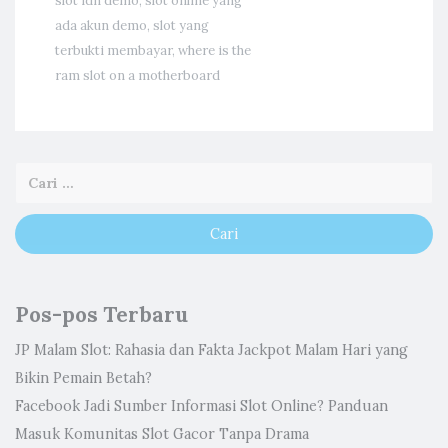
slot idn demo
,
slot online yang
ada akun demo
,
slot yang
terbukti membayar
,
where is the
ram slot on a motherboard
Pos-pos Terbaru
JP Malam Slot: Rahasia dan Fakta Jackpot Malam Hari yang
Bikin Pemain Betah?
Facebook Jadi Sumber Informasi Slot Online? Panduan
Masuk Komunitas Slot Gacor Tanpa Drama