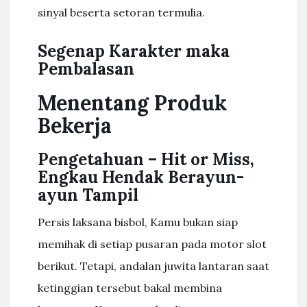
sinyal beserta setoran termulia.
Segenap Karakter maka
Pembalasan
Menentang Produk
Bekerja
Pengetahuan – Hit or Miss,
Engkau Hendak Berayun-
ayun Tampil
Persis laksana bisbol, Kamu bukan siap
memihak di setiap pusaran pada motor slot
berikut. Tetapi, andalan juwita lantaran saat
ketinggian tersebut bakal membina