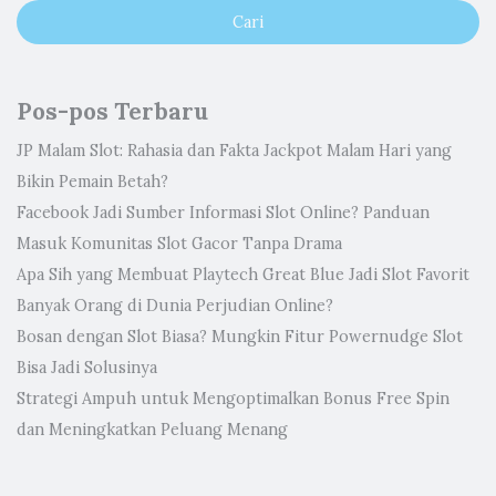
Pos-pos Terbaru
JP Malam Slot: Rahasia dan Fakta Jackpot Malam Hari yang
Bikin Pemain Betah?
Facebook Jadi Sumber Informasi Slot Online? Panduan
Masuk Komunitas Slot Gacor Tanpa Drama
Apa Sih yang Membuat Playtech Great Blue Jadi Slot Favorit
Banyak Orang di Dunia Perjudian Online?
Bosan dengan Slot Biasa? Mungkin Fitur Powernudge Slot
Bisa Jadi Solusinya
Strategi Ampuh untuk Mengoptimalkan Bonus Free Spin
dan Meningkatkan Peluang Menang