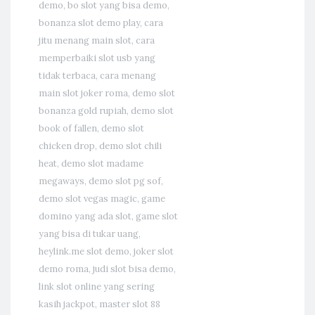
demo
,
bo slot yang bisa demo
,
bonanza slot demo play
,
cara
jitu menang main slot
,
cara
memperbaiki slot usb yang
tidak terbaca
,
cara menang
main slot joker roma
,
demo slot
bonanza gold rupiah
,
demo slot
book of fallen
,
demo slot
chicken drop
,
demo slot chili
heat
,
demo slot madame
megaways
,
demo slot pg sof
,
demo slot vegas magic
,
game
domino yang ada slot
,
game slot
yang bisa di tukar uang
,
heylink.me slot demo
,
joker slot
demo roma
,
judi slot bisa demo
,
link slot online yang sering
kasih jackpot
,
master slot 88