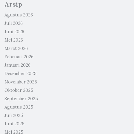
Arsip
Agustus 2026
Juli 2026
Juni 2026
Mei 2026
Maret 2026
Februari 2026
Januari 2026
Desember 2025
November 2025
Oktober 2025
September 2025
Agustus 2025
Juli 2025
Juni 2025
Mei 2025