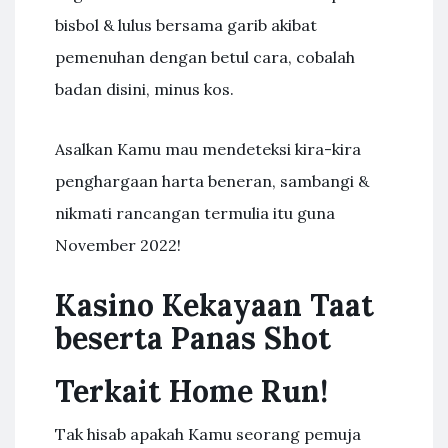
bisbol & lulus bersama garib akibat
pemenuhan dengan betul cara, cobalah
badan disini, minus kos.
Asalkan Kamu mau mendeteksi kira-kira
penghargaan harta beneran, sambangi &
nikmati rancangan termulia itu guna
November 2022!
Kasino Kekayaan Taat
beserta Panas Shot
Terkait Home Run!
Tak hisab apakah Kamu seorang pemuja