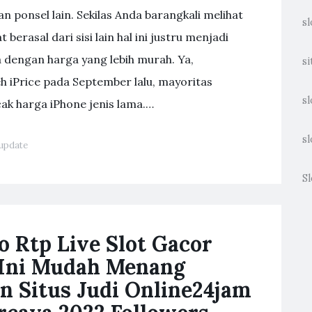
n ponsel lain. Sekilas Anda barangkali melihat
sl
 berasal dari sisi lain hal ini justru menjadi
 dengan harga yang lebih murah. Ya,
si
h iPrice pada September lalu, mayoritas
sl
cak harga iPhone jenis lama.…
sl
update
Sl
 Rtp Live Slot Gacor
 Ini Mudah Menang
n Situs Judi Online24jam