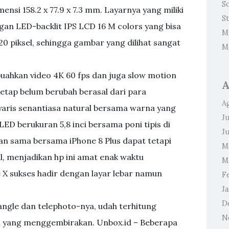
S
mensi 158.2 x 77.9 x 7.3 mm. Layarnya yang miliki
S
ngan LED-backlit IPS LCD 16 M colors yang bisa
M
0 piksel, sehingga gambar yang dilihat sangat
M
uahkan video 4K 60 fps dan juga slow motion
A
tetap belum berubah berasal dari para
A
yaris senantiasa natural bersama warna yang
Ju
ED berukuran 5,8 inci bersama poni tipis di
J
an sama bersama iPhone 8 Plus dapat tetapi
M
l, menjadikan hp ini amat enak waktu
M
X sukses hadir dengan layar lebar namun
F
J
D
angle dan telephoto-nya, udah terhitung
N
l yang menggembirakan. Unbox.id – Beberapa