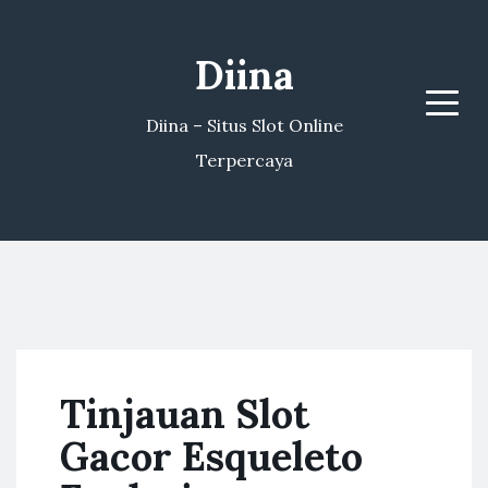
Diina
Menu
Diina – Situs Slot Online
Terpercaya
Tinjauan Slot
Gacor Esqueleto