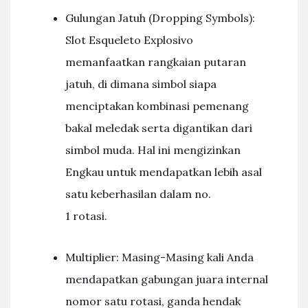
Gulungan Jatuh (Dropping Symbols):
Slot Esqueleto Explosivo
memanfaatkan rangkaian putaran
jatuh, di dimana simbol siapa
menciptakan kombinasi pemenang
bakal meledak serta digantikan dari
simbol muda. Hal ini mengizinkan
Engkau untuk mendapatkan lebih asal
satu keberhasilan dalam no.
1 rotasi.
Multiplier: Masing-Masing kali Anda
mendapatkan gabungan juara internal
nomor satu rotasi, ganda hendak