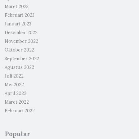
Maret 2023
Februari 2023
Januari 2023
Desember 2022
November 2022
Oktober 2022
September 2022
Agustus 2022
Juli 2022
Mei 2022
April 2022
Maret 2022
Februari 2022
Popular