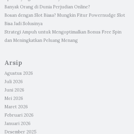
Banyak Orang di Dunia Perjudian Online?
Bosan dengan Slot Biasa? Mungkin Fitur Powernudge Slot
Bisa Jadi Solusinya
Strategi Ampuh untuk Mengoptimalkan Bonus Free Spin
dan Meningkatkan Peluang Menang
Arsip
Agustus 2026
Juli 2026
Juni 2026
Mei 2026
Maret 2026
Februari 2026
Januari 2026
Desember 2025