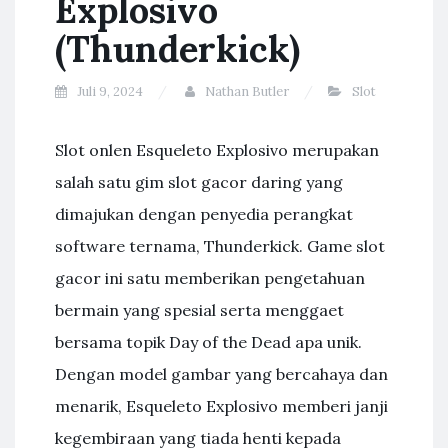
Explosivo
(Thunderkick)
Juli 9, 2024
Nathan Butler
Slot
Slot onlen Esqueleto Explosivo merupakan
salah satu gim slot gacor daring yang
dimajukan dengan penyedia perangkat
software ternama, Thunderkick. Game slot
gacor ini satu memberikan pengetahuan
bermain yang spesial serta menggaet
bersama topik Day of the Dead apa unik.
Dengan model gambar yang bercahaya dan
menarik, Esqueleto Explosivo memberi janji
kegembiraan yang tiada henti kepada