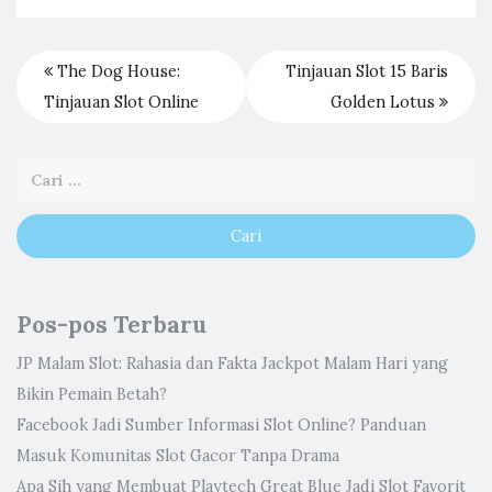
The Dog House:
Tinjauan Slot 15 Baris
Tinjauan Slot Online
Golden Lotus
Pos-pos Terbaru
JP Malam Slot: Rahasia dan Fakta Jackpot Malam Hari yang
Bikin Pemain Betah?
Facebook Jadi Sumber Informasi Slot Online? Panduan
Masuk Komunitas Slot Gacor Tanpa Drama
Apa Sih yang Membuat Playtech Great Blue Jadi Slot Favorit