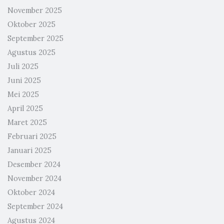
November 2025
Oktober 2025
September 2025
Agustus 2025
Juli 2025
Juni 2025
Mei 2025
April 2025
Maret 2025
Februari 2025
Januari 2025
Desember 2024
November 2024
Oktober 2024
September 2024
Agustus 2024