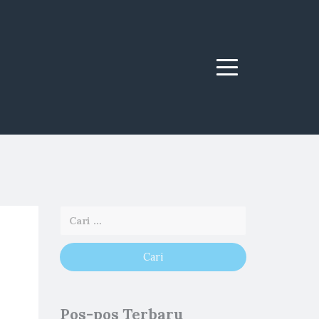
Menu
Pos-pos Terbaru