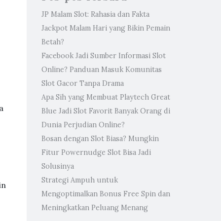
JP Malam Slot: Rahasia dan Fakta
Jackpot Malam Hari yang Bikin Pemain
Betah?
Facebook Jadi Sumber Informasi Slot
Online? Panduan Masuk Komunitas
Slot Gacor Tanpa Drama
Apa Sih yang Membuat Playtech Great
a
Blue Jadi Slot Favorit Banyak Orang di
Dunia Perjudian Online?
Bosan dengan Slot Biasa? Mungkin
Fitur Powernudge Slot Bisa Jadi
Solusinya
Strategi Ampuh untuk
in
Mengoptimalkan Bonus Free Spin dan
Meningkatkan Peluang Menang