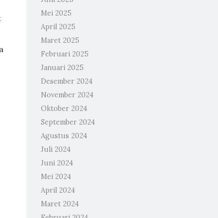
Mei 2025
t
April 2025
Maret 2025
a
Februari 2025
Januari 2025
Desember 2024
November 2024
Oktober 2024
September 2024
Agustus 2024
Juli 2024
Juni 2024
Mei 2024
April 2024
Maret 2024
Februari 2024