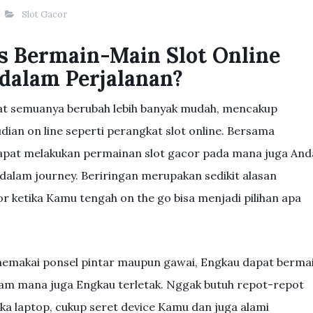
Slot Gacor
 Bermain-Main Slot Online
dalam Perjalanan?
buat semuanya berubah lebih banyak mudah, mencakup
ian on line seperti perangkat slot online. Bersama
dapat melakukan permainan slot gacor pada mana juga And
dalam journey. Beriringan merupakan sedikit alasan
 ketika Kamu tengah on the go bisa menjadi pilihan apa
a memakai ponsel pintar maupun gawai, Engkau dapat berma
dalam mana juga Engkau terletak. Nggak butuh repot-repot
a laptop, cukup seret device Kamu dan juga alami