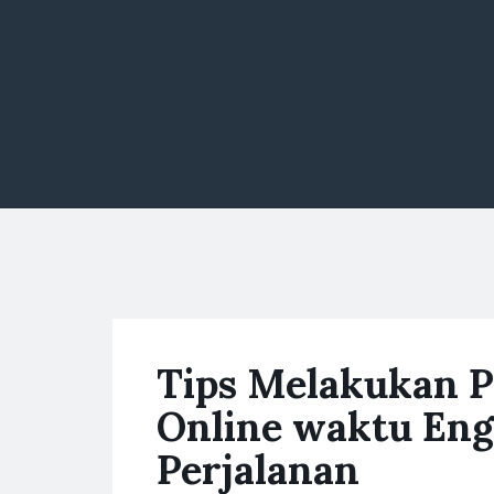
Tips Melakukan P
Online waktu Eng
Perjalanan