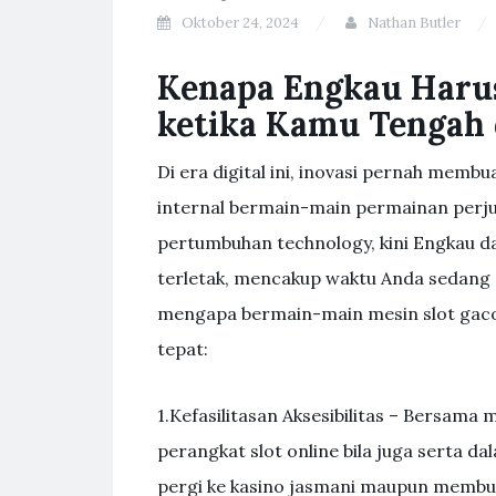
Oktober 24, 2024
Nathan Butler
Kenapa Engkau Harus
ketika Kamu Tengah 
Di era digital ini, inovasi pernah mem
internal bermain-main permainan perjud
pertumbuhan technology, kini Engkau 
terletak, mencakup waktu Anda sedang 
mengapa bermain-main mesin slot gacor
tepat:
1.Kefasilitasan Aksesibilitas – Bersam
perangkat slot online bila juga serta 
pergi ke kasino jasmani maupun membuk