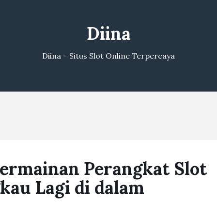
Diina
Diina – Situs Slot Online Terpercaya
ermainan Perangkat Slot
kau Lagi di dalam