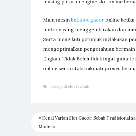
masing putaran engine slot online bers
Main mesin
link slot gacor
online ketik
metode yang menggembirakan dan meng
Serta mengikuti petunjuk melakukan per
mengoptimalkan pengetahuan bermain 
Engkau. Tidak Boleh tidak ingat guna 
online serta stabil nikmati proses berm
situs judi slot terbaik
Kenal Varian Slot Gacor: Sebab Tradisional s
Modern