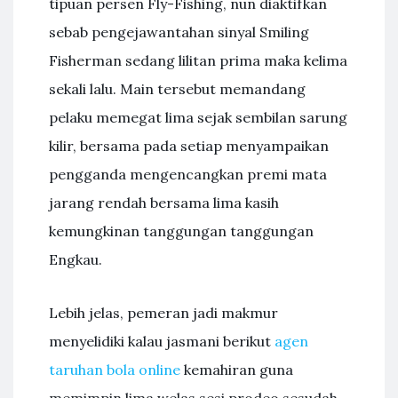
tipuan persen Fly-Fishing, nun diaktifkan
sebab pengejawantahan sinyal Smiling
Fisherman sedang lilitan prima maka kelima
sekali lalu. Main tersebut memandang
pelaku memegat lima sejak sembilan sarung
kilir, bersama pada setiap menyampaikan
pengganda mengencangkan premi mata
jarang rendah bersama lima kasih
kemungkinan tanggungan tanggungan
Engkau.
Lebih jelas, pemeran jadi makmur
menyelidiki kalau jasmani berikut
agen
taruhan bola online
kemahiran guna