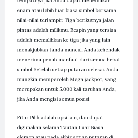
tempatnya jika Anda dapat menemukan
enam atau lebih luar biasa simbol bersama
nilai-nilai terlampir. Tiga berikutnya jalan
pintas adalah milikmu. Respin yang tersisa
adalah memulihkan ke tiga jika yang lain
menakjubkan tanda muncul. Anda kehendak
menerima penuh manfaat dari semua hebat
simbol Setelah setiap putaran selesai. Anda
mungkin memperoleh Mega jackpot, yang
merupakan untuk 5.000 kali taruhan Anda,
jika Anda mengisi semua posisi.
Fitur Pilih adalah opsi lain, dan dapat
digunakan selama Tautan Luar Biasa
elemen atau pada akhir setiap putaran di