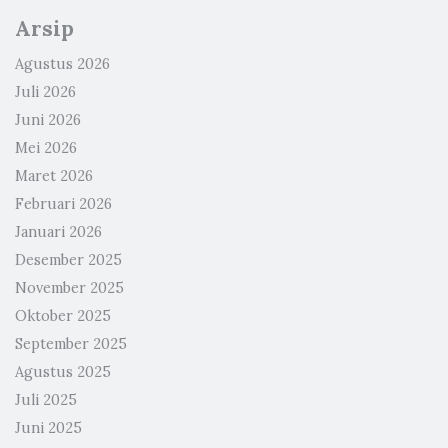
Arsip
Agustus 2026
Juli 2026
Juni 2026
Mei 2026
Maret 2026
Februari 2026
Januari 2026
Desember 2025
November 2025
Oktober 2025
September 2025
Agustus 2025
Juli 2025
Juni 2025