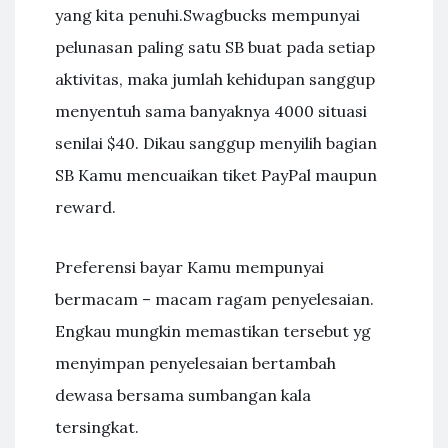
yang kita penuhi.Swagbucks mempunyai
pelunasan paling satu SB buat pada setiap
aktivitas, maka jumlah kehidupan sanggup
menyentuh sama banyaknya 4000 situasi
senilai $40. Dikau sanggup menyilih bagian
SB Kamu mencuaikan tiket PayPal maupun
reward.
Preferensi bayar Kamu mempunyai
bermacam – macam ragam penyelesaian.
Engkau mungkin memastikan tersebut yg
menyimpan penyelesaian bertambah
dewasa bersama sumbangan kala
tersingkat.