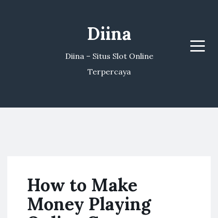
Diina
Menu
Diina – Situs Slot Online
Terpercaya
How to Make
Money Playing