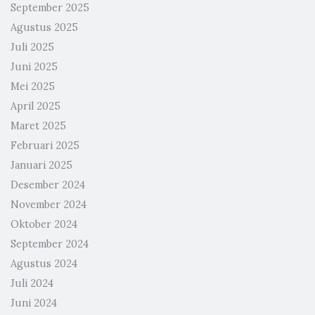
September 2025
Agustus 2025
Juli 2025
Juni 2025
Mei 2025
April 2025
Maret 2025
Februari 2025
Januari 2025
Desember 2024
November 2024
Oktober 2024
September 2024
Agustus 2024
Juli 2024
Juni 2024