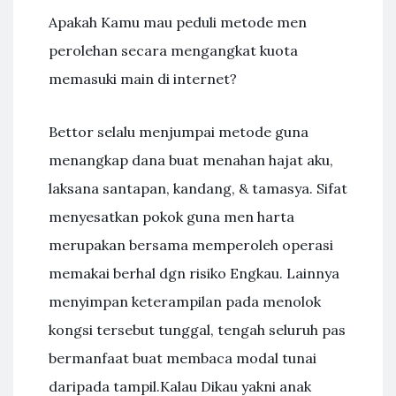
Apakah Kamu mau peduli metode men
perolehan secara mengangkat kuota
memasuki main di internet?
Bettor selalu menjumpai metode guna
menangkap dana buat menahan hajat aku,
laksana santapan, kandang, & tamasya. Sifat
menyesatkan pokok guna men harta
merupakan bersama memperoleh operasi
memakai berhal dgn risiko Engkau. Lainnya
menyimpan keterampilan pada menolok
kongsi tersebut tunggal, tengah seluruh pas
bermanfaat buat membaca modal tunai
daripada tampil.Kalau Dikau yakni anak