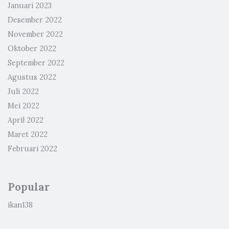
Januari 2023
Desember 2022
November 2022
Oktober 2022
September 2022
Agustus 2022
Juli 2022
Mei 2022
April 2022
Maret 2022
Februari 2022
Popular
ikan138