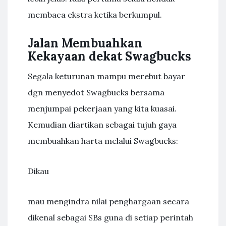
membaca ekstra ketika berkumpul.
Jalan Membuahkan
Kekayaan dekat Swagbucks
Segala keturunan mampu merebut bayar
dgn menyedot Swagbucks bersama
menjumpai pekerjaan yang kita kuasai.
Kemudian diartikan sebagai tujuh gaya
membuahkan harta melalui Swagbucks:
Dikau
mau mengindra nilai penghargaan secara
dikenal sebagai SBs guna di setiap perintah