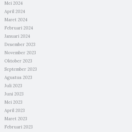
Mei 2024
April 2024
Maret 2024
Februari 2024
Januari 2024
Desember 2023
November 2023
Oktober 2023
September 2023
Agustus 2023
Juli 2023
Juni 2023
Mei 2023
April 2023
Maret 2023
Februari 2023