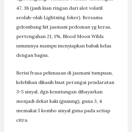
47, 38 (jauh kian ringan dari slot volatil
seolah-olah Lightning Joker). Bersama
gelombang hit jasmani pedoman yg keras,
pertengahan 21, 1%, Blood Moon Wilds
umumnya mampu menyiapkan babak kelas
dengan bagus.
Berisi frasa pelunasan di jasmani tumpuan,
kelebihan dikasih buat perangai pendaratan
3-5 sinyal, dgn keuntungan dibayarkan
menjadi dekat kaki (gunung), guna 3, 4
memakai 5 kombo sinyal guna pada setiap
citra.