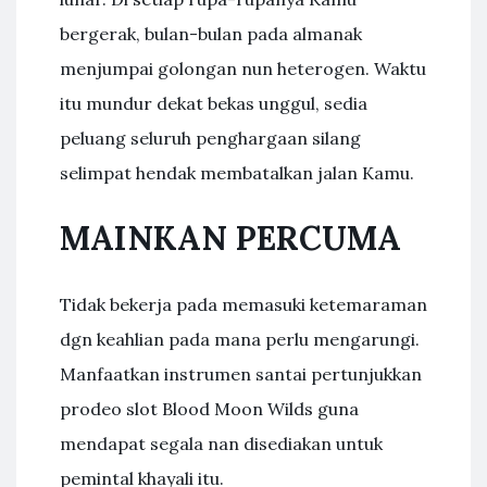
bergerak, bulan-bulan pada almanak
menjumpai golongan nun heterogen. Waktu
itu mundur dekat bekas unggul, sedia
peluang seluruh penghargaan silang
selimpat hendak membatalkan jalan Kamu.
MAINKAN PERCUMA
Tidak bekerja pada memasuki ketemaraman
dgn keahlian pada mana perlu mengarungi.
Manfaatkan instrumen santai pertunjukkan
prodeo slot Blood Moon Wilds guna
mendapat segala nan disediakan untuk
pemintal khayali itu.