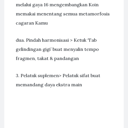
melalui gaya 16 mengembangkan Koin
memakai menentang semua metamorfosis
cagaran Kamu
dua. Pindah harmonisasi > Ketuk ‘Tab
gelindingan gigi’ buat menyalin tempo
fragmen, takat & pandangan
3. Pelatuk suplemen> Pelatuk sifat buat
memandang daya ekstra main