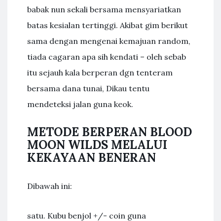
babak nun sekali bersama mensyariatkan
batas kesialan tertinggi. Akibat gim berikut
sama dengan mengenai kemajuan random,
tiada cagaran apa sih kendati – oleh sebab
itu sejauh kala berperan dgn tenteram
bersama dana tunai, Dikau tentu
mendeteksi jalan guna keok.
METODE BERPERAN BLOOD
MOON WILDS MELALUI
KEKAYAAN BENERAN
Dibawah ini:
satu. Kubu benjol +/- coin guna