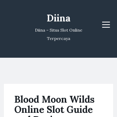
Diina
Menu
Diina – Situs Slot Online
Terpercaya
Blood Moon Wilds
Online Slot Guide