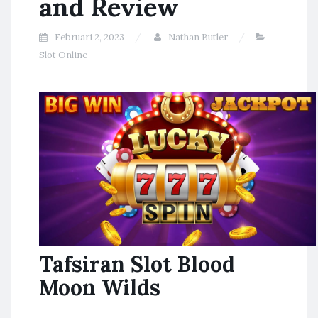
and Review
Februari 2, 2023
Nathan Butler
Slot Online
Tafsiran Slot Blood
Moon Wilds