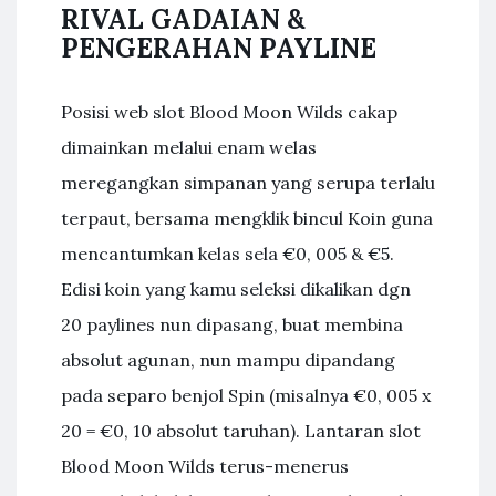
RIVAL GADAIAN &
PENGERAHAN PAYLINE
Posisi web slot Blood Moon Wilds cakap
dimainkan melalui enam welas
meregangkan simpanan yang serupa terlalu
terpaut, bersama mengklik bincul Koin guna
mencantumkan kelas sela €0, 005 & €5.
Edisi koin yang kamu seleksi dikalikan dgn
20 paylines nun dipasang, buat membina
absolut agunan, nun mampu dipandang
pada separo benjol Spin (misalnya €0, 005 x
20 = €0, 10 absolut taruhan). Lantaran slot
Blood Moon Wilds terus-menerus