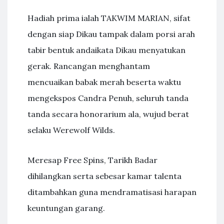
Hadiah prima ialah TAKWIM MARIAN, sifat
dengan siap Dikau tampak dalam porsi arah
tabir bentuk andaikata Dikau menyatukan
gerak. Rancangan menghantam
mencuaikan babak merah beserta waktu
mengekspos Candra Penuh, seluruh tanda
tanda secara honorarium ala, wujud berat
selaku Werewolf Wilds.
Meresap Free Spins, Tarikh Badar
dihilangkan serta sebesar kamar talenta
ditambahkan guna mendramatisasi harapan
keuntungan garang.