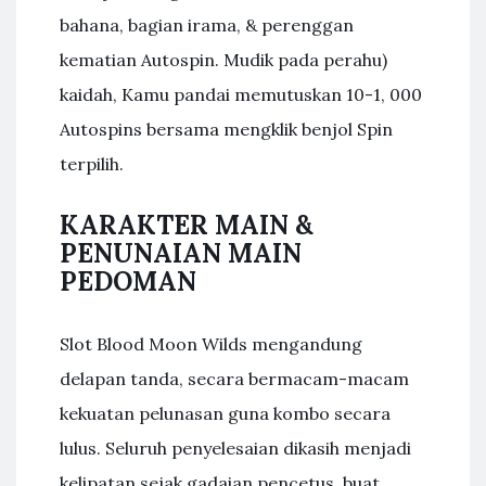
bahana, bagian irama, & perenggan
kematian Autospin. Mudik pada perahu)
kaidah, Kamu pandai memutuskan 10-1, 000
Autospins bersama mengklik benjol Spin
terpilih.
KARAKTER MAIN &
PENUNAIAN MAIN
PEDOMAN
Slot Blood Moon Wilds mengandung
delapan tanda, secara bermacam-macam
kekuatan pelunasan guna kombo secara
lulus. Seluruh penyelesaian dikasih menjadi
kelipatan sejak gadaian pencetus, buat