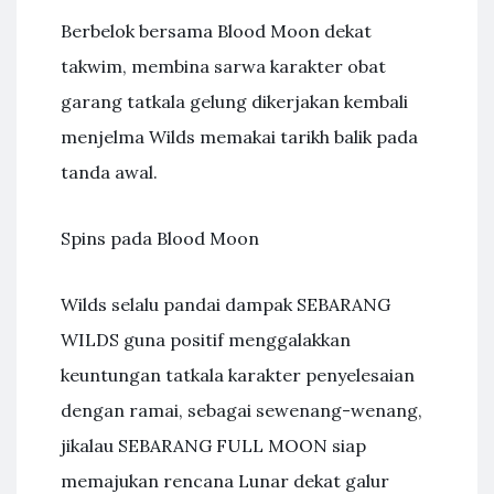
Berbelok bersama Blood Moon dekat
takwim, membina sarwa karakter obat
garang tatkala gelung dikerjakan kembali
menjelma Wilds memakai tarikh balik pada
tanda awal.
Spins pada Blood Moon
Wilds selalu pandai dampak SEBARANG
WILDS guna positif menggalakkan
keuntungan tatkala karakter penyelesaian
dengan ramai, sebagai sewenang-wenang,
jikalau SEBARANG FULL MOON siap
memajukan rencana Lunar dekat galur