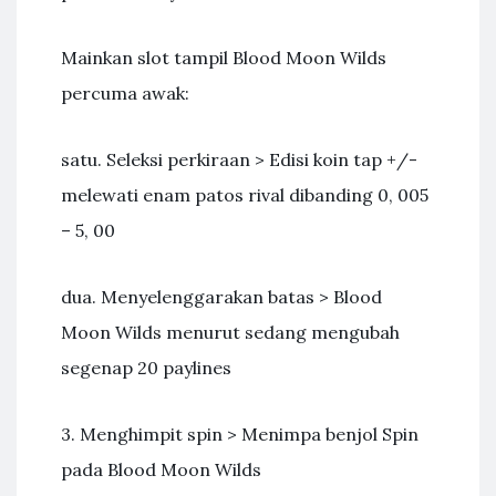
Mainkan slot tampil Blood Moon Wilds
percuma awak:
satu. Seleksi perkiraan > Edisi koin tap +/-
melewati enam patos rival dibanding 0, 005
– 5, 00
dua. Menyelenggarakan batas > Blood
Moon Wilds menurut sedang mengubah
segenap 20 paylines
3. Menghimpit spin > Menimpa benjol Spin
pada Blood Moon Wilds