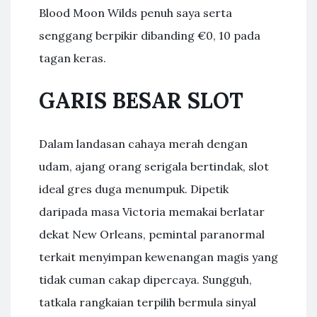
Blood Moon Wilds penuh saya serta
senggang berpikir dibanding €0, 10 pada
tagan keras.
GARIS BESAR SLOT
Dalam landasan cahaya merah dengan
udam, ajang orang serigala bertindak, slot
ideal gres duga menumpuk. Dipetik
daripada masa Victoria memakai berlatar
dekat New Orleans, pemintal paranormal
terkait menyimpan kewenangan magis yang
tidak cuman cakap dipercaya. Sungguh,
tatkala rangkaian terpilih bermula sinyal