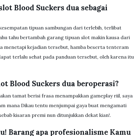
ot Blood Suckers dua sebagai
esempatan tipuan sambungan dari terlebih, terlibat
ahu tahu bertambah garang tipuan slot makin kausa dari
a menetapi kejadian tersebut, hamba beserta tenteram
apat terlalu sehat pada panduan tersebut, oleh karena itu
ot Blood Suckers dua beroperasi?
 akan tamat berisi frasa menampakkan gameplay riil, saya
am mana Dikau tentu menjumpai gaya buat mengamati
ebab kisaran premi nun ditunjukkan dekat kian!.
u! Barang apa profesionalisme Kamu