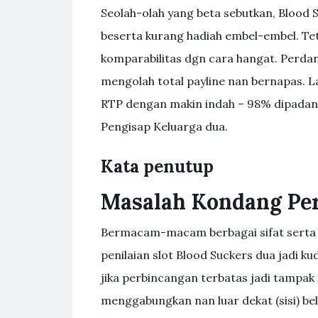
Seolah-olah yang beta sebutkan, Blood S
beserta kurang hadiah embel-embel. Tet
komparabilitas dgn cara hangat. Perda
mengolah total payline nan bernapas. La
RTP dengan makin indah – 98% dipadan
Pengisap Keluarga dua.
Kata penutup
Masalah Kondang Per
Bermacam-macam berbagai sifat serta 
penilaian slot Blood Suckers dua jadi 
jika perbincangan terbatas jadi tampa
menggabungkan nan luar dekat (sisi) be