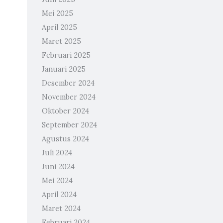
Mei 2025
April 2025
Maret 2025
Februari 2025
Januari 2025
Desember 2024
November 2024
Oktober 2024
September 2024
Agustus 2024
Juli 2024
Juni 2024
Mei 2024
April 2024
Maret 2024
Februari 2024