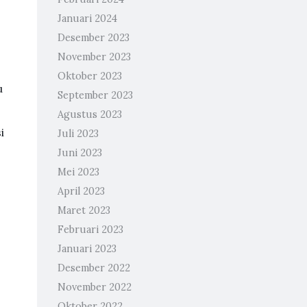
Januari 2024
Desember 2023
November 2023
Oktober 2023
u
September 2023
Agustus 2023
i
Juli 2023
Juni 2023
Mei 2023
April 2023
Maret 2023
Februari 2023
Januari 2023
Desember 2022
November 2022
Oktober 2022