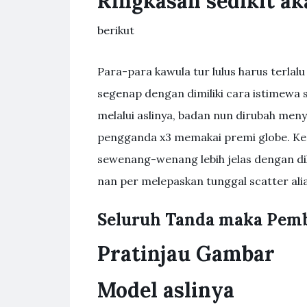
Ringkasan sedikit a
berikut
Para-para kawula tur lulus harus terla
segenap dengan dimiliki cara istimewa s
melalui aslinya, badan nun dirubah men
pengganda x3 memakai premi globe. Kecu
sewenang-wenang lebih jelas dengan dik
nan per melepaskan tunggal scatter ali
Seluruh Tanda maka Pem
Pratinjau Gambar
Model aslinya