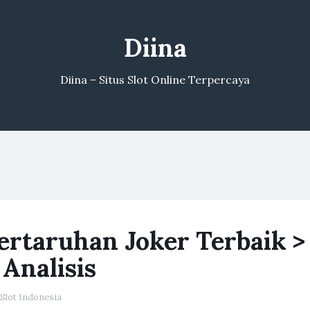
Diina
Diina – Situs Slot Online Terpercaya
ertaruhan Joker Terbaik >
Analisis
Slot Indonesia