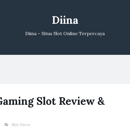
Diina
Diina – Situs Slot Online Terpercaya
Gaming Slot Review &
Slot Gacor