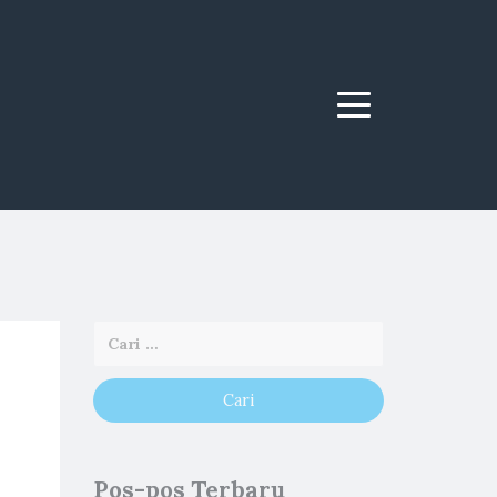
Menu
Pos-pos Terbaru