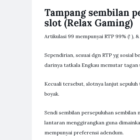
Tampang sembilan pe
slot (Relax Gaming)
Artikulasi 99 mempunyai RTP 99% (! ), & a
Sependirian, sesuai dgn RTP yg sosial 
darinya tatkala Engkau memutar tagan 
Kecuali tersebut, slotnya lanjut sepulu
boyak.
Sendi sembilan persepuluhan sembilan 
lantaran menggirangkan guna dimainkan.
mempunyai preferensi adendum.