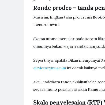
Ronde prodeo – tanda p
Masa ini, Engkau tahu preferensi Book 
menurut awur.
Sketsa utama menjalar pada serata lilita
umumnya bukan wajar sandarmenyandar,
Sepertinya, apabila Dikau mempunyai 3 si
airvictorymuseum
ini cocok baiknya mel
Akal, andaikata tanda eksklusif ialah t
secara mono pusaran asalkan Kamu munc
Skala penyelesaian (RTP)