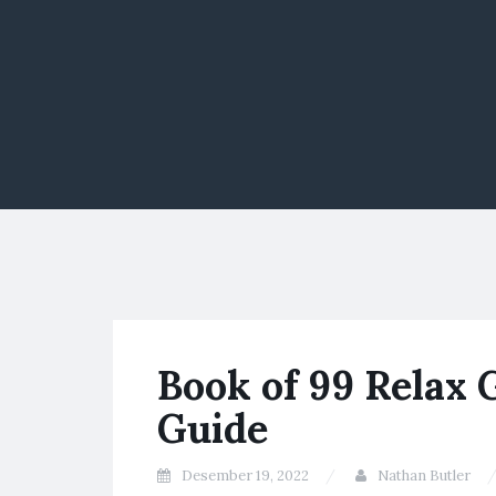
Book of 99 Relax 
Guide
Desember 19, 2022
Nathan Butler