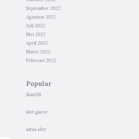
September 2022
Agustus 2022
Juli 2022
Mei 2022
April 2022
Maret 2022
Februari 2022
Popular
ikan138
slot gacor
situs slot