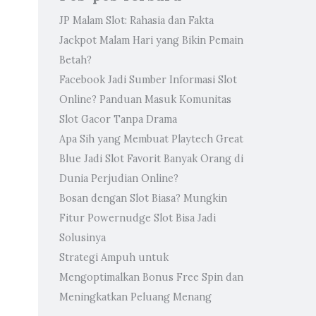
JP Malam Slot: Rahasia dan Fakta
Jackpot Malam Hari yang Bikin Pemain
Betah?
Facebook Jadi Sumber Informasi Slot
Online? Panduan Masuk Komunitas
Slot Gacor Tanpa Drama
Apa Sih yang Membuat Playtech Great
Blue Jadi Slot Favorit Banyak Orang di
Dunia Perjudian Online?
Bosan dengan Slot Biasa? Mungkin
Fitur Powernudge Slot Bisa Jadi
Solusinya
Strategi Ampuh untuk
Mengoptimalkan Bonus Free Spin dan
Meningkatkan Peluang Menang