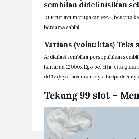
sembilan didefinisikan s
RTP tur inti merupakan 99%, beserta ka
bersama sahih!
Varians (volatilitas) Tek
Artikulasi sembilan persepuluhan sembi
lantaran 12000x.Ego bercita-cita guna
000x (layar susunan kaya daripada siny
Tekung 99 slot – Me