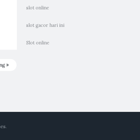
slot online
slot gacor hari ini
Slot online
ang
es
.