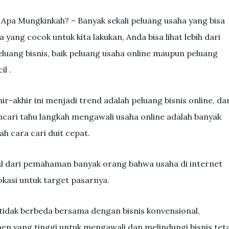
 Apa Mungkinkah? – Banyak sekali peluang usaha yang bisa
 yang cocok untuk kita lakukan, Anda bisa lihat lebih dari
peluang bisnis, baik peluang usaha online maupun peluang
l .
hir-akhir ini menjadi trend adalah peluang bisnis online, da
cari tahu langkah mengawali usaha online adalah banyak
ah cara cari duit cepat.
sal dari pemahaman banyak orang bahwa usaha di internet
okasi untuk target pasarnya.
 tidak berbeda bersama dengan bisnis konvensional,
en yang tinggi untuk mengawali dan melindungi bisnis tet