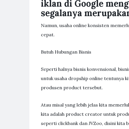
iklan di Google men
segalanya merupakan
Namun, usaha online konsisten memerl
cepat.
Butuh Hubungan Bisnis
Seperti halnya bisnis konvensional, bisn
untuk usaha dropship online tentunya ki
produsen product tersebut.
Atau misal yang lebih jelas kita memerluk
kita adalah product creator untuk produc
seperti clickbank dan JVZoo, disini kita b