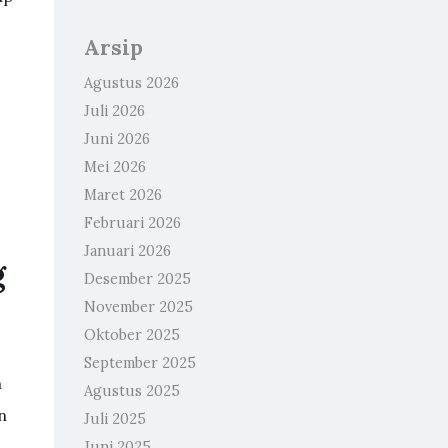
Arsip
Agustus 2026
Juli 2026
Juni 2026
Mei 2026
Maret 2026
Februari 2026
Januari 2026
g
Desember 2025
November 2025
Oktober 2025
September 2025
n
Agustus 2025
n
Juli 2025
Juni 2025