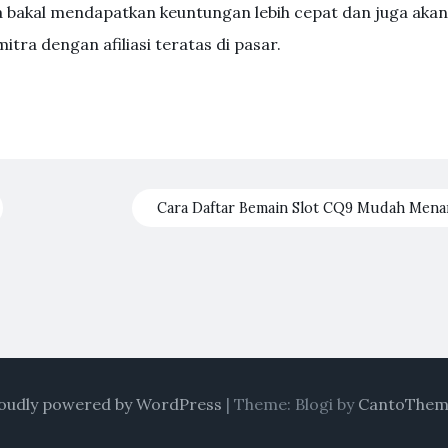
a bakal mendapatkan keuntungan lebih cepat dan juga akan
tra dengan afiliasi teratas di pasar.
Cara Daftar Bemain Slot CQ9 Mudah Men
oudly powered by WordPress
|
Theme: Blogi by
CantoThem