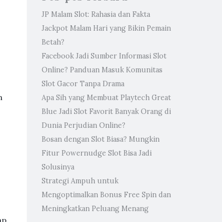
JP Malam Slot: Rahasia dan Fakta
Jackpot Malam Hari yang Bikin Pemain
Betah?
Facebook Jadi Sumber Informasi Slot
Online? Panduan Masuk Komunitas
Slot Gacor Tanpa Drama
n
Apa Sih yang Membuat Playtech Great
Blue Jadi Slot Favorit Banyak Orang di
Dunia Perjudian Online?
Bosan dengan Slot Biasa? Mungkin
Fitur Powernudge Slot Bisa Jadi
Solusinya
Strategi Ampuh untuk
Mengoptimalkan Bonus Free Spin dan
Meningkatkan Peluang Menang
ap