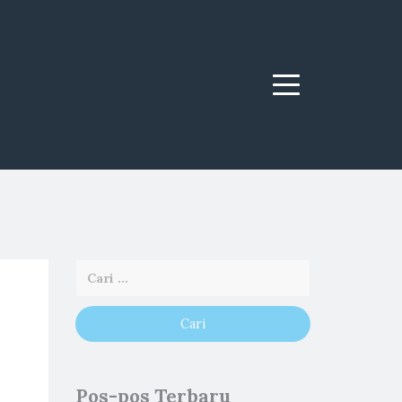
Menu
Pos-pos Terbaru