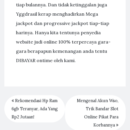
tiap bulannya. Dan tidak ketinggalan juga
Yggdrasil kerap menghadirkan Mega
jackpot dan progressive jackpot tiap-tiap
harinya. Hanya kita tentunya penyedia
website judi online 100% terpercaya gara-
gara berapapun kemenangan anda tentu
DIBAYAR ontime oleh kami.
Rekomendasi Hp Ram
Mengenal Akun Wso,
6gb Teranyar, Ada Yang
Trik Bandar Slot
Rp2 Jutaan!
Online Pikat Para
Korbannya