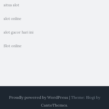
situs slot
slot online
slot gacor hari ini
Slot online
Proudly powered by WordPress
|
Theme: Blogi by
CantoThemes
.