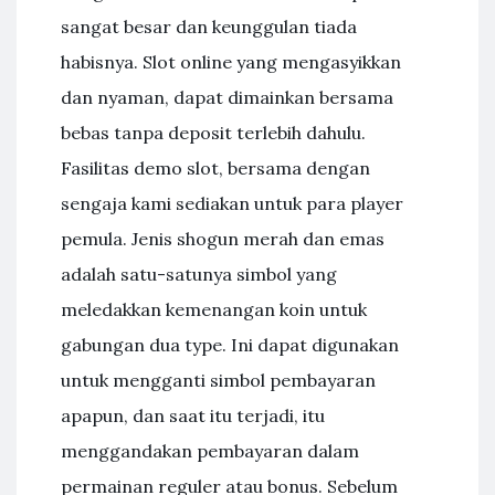
sangat besar dan keunggulan tiada
habisnya. Slot online yang mengasyikkan
dan nyaman, dapat dimainkan bersama
bebas tanpa deposit terlebih dahulu.
Fasilitas demo slot, bersama dengan
sengaja kami sediakan untuk para player
pemula. Jenis shogun merah dan emas
adalah satu-satunya simbol yang
meledakkan kemenangan koin untuk
gabungan dua type. Ini dapat digunakan
untuk mengganti simbol pembayaran
apapun, dan saat itu terjadi, itu
menggandakan pembayaran dalam
permainan reguler atau bonus. Sebelum