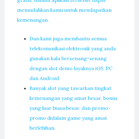
gratis, namun aplikasi tersebut dapat
memudahkan kamu untuk mendapatkan
kemenangan.
Dan kami juga membantu semua
telekomunikasi elektronik yang anda
gunakan kala bersenang-senang
dengan slot demo layaknya iOS, PC
dan Android.
Banyak slot yang tawarkan tingkat
kemenangan yang amat besar, bonus
yang luar biasa besar, dan promo-
promo didalam game yang amat
berlebihan.