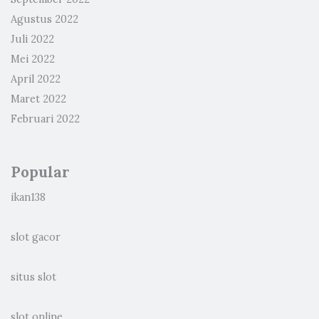
Agustus 2022
Juli 2022
Mei 2022
April 2022
Maret 2022
Februari 2022
Popular
ikan138
slot gacor
situs slot
slot online