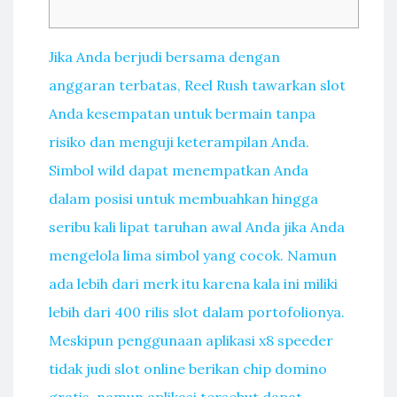
Jika Anda berjudi bersama dengan
anggaran terbatas, Reel Rush tawarkan slot
Anda kesempatan untuk bermain tanpa
risiko dan menguji keterampilan Anda.
Simbol wild dapat menempatkan Anda
dalam posisi untuk membuahkan hingga
seribu kali lipat taruhan awal Anda jika Anda
mengelola lima simbol yang cocok. Namun
ada lebih dari merk itu karena kala ini miliki
lebih dari 400 rilis slot dalam portofolionya.
Meskipun penggunaan aplikasi x8 speeder
tidak judi slot online berikan chip domino