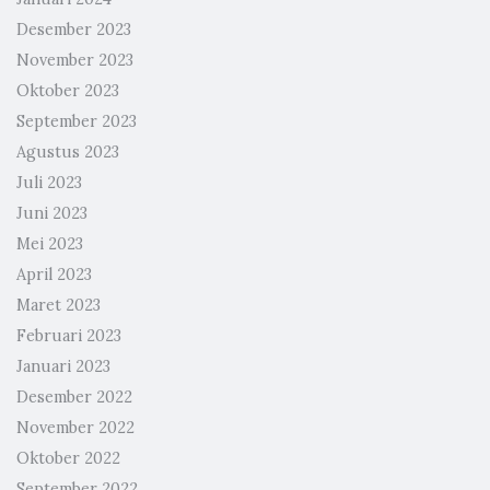
Desember 2023
November 2023
Oktober 2023
September 2023
Agustus 2023
Juli 2023
Juni 2023
Mei 2023
April 2023
Maret 2023
Februari 2023
Januari 2023
Desember 2022
November 2022
Oktober 2022
September 2022