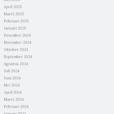
April 2025
Maret 2025
Februari 2025
Januari 2025
Desember 2024
November 2024
Oktober 2024
September 2024
Agustus 2024
Juli 2024
Juni 2024
Mei 2024
April 2024
Maret 2024
Februari 2024
Januari 2024