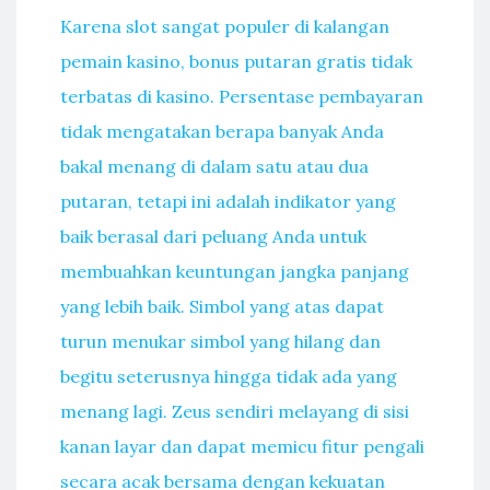
Karena slot sangat populer di kalangan
pemain kasino, bonus putaran gratis tidak
terbatas di kasino. Persentase pembayaran
tidak mengatakan berapa banyak Anda
bakal menang di dalam satu atau dua
putaran, tetapi ini adalah indikator yang
baik berasal dari peluang Anda untuk
membuahkan keuntungan jangka panjang
yang lebih baik. Simbol yang atas dapat
turun menukar simbol yang hilang dan
begitu seterusnya hingga tidak ada yang
menang lagi. Zeus sendiri melayang di sisi
kanan layar dan dapat memicu fitur pengali
secara acak bersama dengan kekuatan