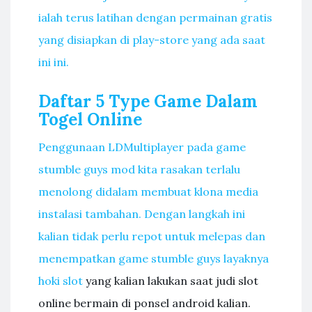
ialah terus latihan dengan permainan gratis
yang disiapkan di play-store yang ada saat
ini ini.
Daftar 5 Type Game Dalam
Togel Online
Penggunaan LDMultiplayer pada game
stumble guys mod kita rasakan terlalu
menolong didalam membuat klona media
instalasi tambahan. Dengan langkah ini
kalian tidak perlu repot untuk melepas dan
menempatkan game stumble guys layaknya
hoki slot
yang kalian lakukan saat judi slot
online bermain di ponsel android kalian.