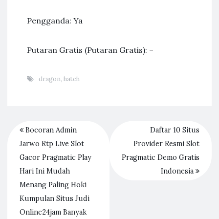
Pengganda: Ya
Putaran Gratis (Putaran Gratis): –
dragon
,
hatch
Bocoran Admin
Daftar 10 Situs
Jarwo Rtp Live Slot
Provider Resmi Slot
Gacor Pragmatic Play
Pragmatic Demo Gratis
Hari Ini Mudah
Indonesia
Menang Paling Hoki
Kumpulan Situs Judi
Online24jam Banyak