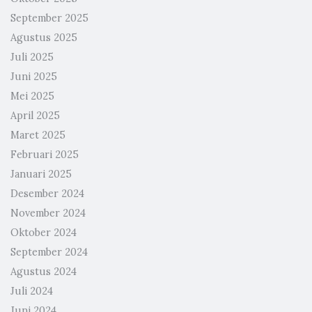
September 2025
Agustus 2025
Juli 2025
Juni 2025
Mei 2025
April 2025
Maret 2025
Februari 2025
Januari 2025
Desember 2024
November 2024
Oktober 2024
September 2024
Agustus 2024
Juli 2024
Juni 2024