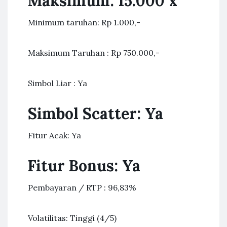
Maksimum: 15.000 x
Minimum taruhan: Rp 1.000,-
Maksimum Taruhan : Rp 750.000,-
Simbol Liar : Ya
Simbol Scatter: Ya
Fitur Acak: Ya
Fitur Bonus: Ya
Pembayaran / RTP : 96,83%
Volatilitas: Tinggi (4/5)