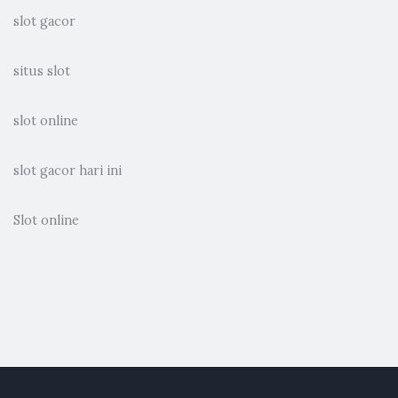
slot gacor
situs slot
slot online
slot gacor hari ini
Slot online