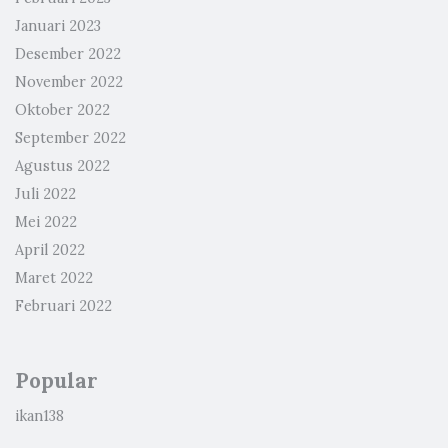
Januari 2023
Desember 2022
November 2022
Oktober 2022
September 2022
Agustus 2022
Juli 2022
Mei 2022
April 2022
Maret 2022
Februari 2022
Popular
ikan138