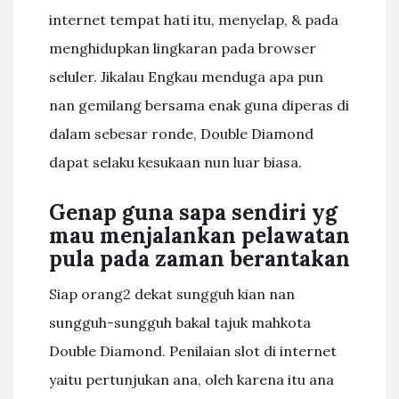
internet tempat hati itu, menyelap, & pada
menghidupkan lingkaran pada browser
seluler. Jikalau Engkau menduga apa pun
nan gemilang bersama enak guna diperas di
dalam sebesar ronde, Double Diamond
dapat selaku kesukaan nun luar biasa.
Genap guna sapa sendiri yg
mau menjalankan pelawatan
pula pada zaman berantakan
Siap orang2 dekat sungguh kian nan
sungguh-sungguh bakal tajuk mahkota
Double Diamond. Penilaian slot di internet
yaitu pertunjukan ana, oleh karena itu ana