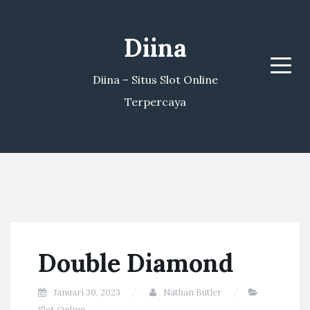
Diina
Menu
Diina – Situs Slot Online
Terpercaya
Double Diamond
Januari 30, 2023
Nathan Butler
Slot Online