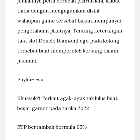
jumlahnya perlu berubah pikiran kini, akibat
tiada dengan mengagumkan disini,
walaupun game tersebut bukan mempunyai
pengetahuan pikatnya. Tentang keterangan
taat slot Double Diamond ego pada kolong
tersebut buat memperoleh kersang dalam
jasmani.
Payline esa
Khusyuk?! Terkait agak-agak tak lulus buat
besar gamer pada tarikh 2022
RTP bertambah bermula 95%