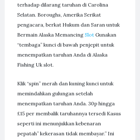
terhadap dilarang taruhan di Carolina
Selatan. Boroughs, Amerika Serikat
pengacara, berkat Hukum dan Saran untuk
Bermain Alaska Memancing
Slot
Gunakan
“tembaga” kunci di bawah penjepit untuk
menempatkan taruhan Anda di Alaska
Fishing Uk slot.
Klik “spin” merah dan kuning kunci untuk
memindahkan gulungan setelah
menempatkan taruhan Anda. 30p hingga
£15 per membalik taruhannya tersedi Kasus
seperti ini menunjukkan kebenaran
pepatah” kekerasan tidak membayar.” Ini