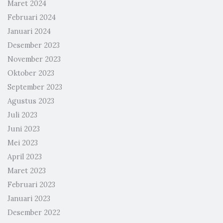
Maret 2024
Februari 2024
Januari 2024
Desember 2023
November 2023
Oktober 2023
September 2023
Agustus 2023
Juli 2023
Juni 2023
Mei 2023
April 2023
Maret 2023
Februari 2023
Januari 2023
Desember 2022