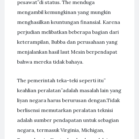
pesawat”di status. The menduga
mengambil kemungkinan yang mungkin
menghasilkan keuntungan finansial. Karena
perjudian melibatkan beberapa bagian dari
keterampilan, Bubba dan perusahaan yang
menjalankan hasil laut Mesin berpendapat
bahwa mereka tidak bahaya.
The pemerintah teka-teki seperti itu”
keahlian peralatan”adalah masalah lain yang
liyan negara harus berurusan dengan.Tidak
berlisensi memutarkan peralatan teknisi
adalah sumber pendapatan untuk sebagian
negara, termasuk Virginia, Michigan,