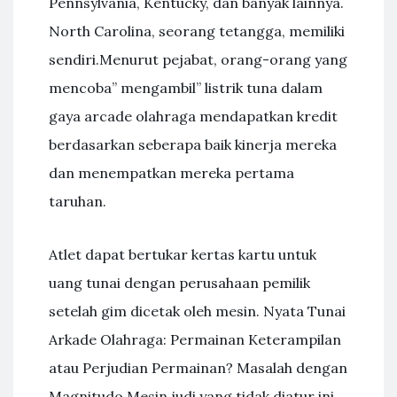
Pennsylvania, Kentucky, dan banyak lainnya.
North Carolina, seorang tetangga, memiliki
sendiri.Menurut pejabat, orang-orang yang
mencoba” mengambil” listrik tuna dalam
gaya arcade olahraga mendapatkan kredit
berdasarkan seberapa baik kinerja mereka
dan menempatkan mereka pertama
taruhan.
Atlet dapat bertukar kertas kartu untuk
uang tunai dengan perusahaan pemilik
setelah gim dicetak oleh mesin. Nyata Tunai
Arkade Olahraga: Permainan Keterampilan
atau Perjudian Permainan? Masalah dengan
Magnitudo Mesin judi yang tidak diatur ini,