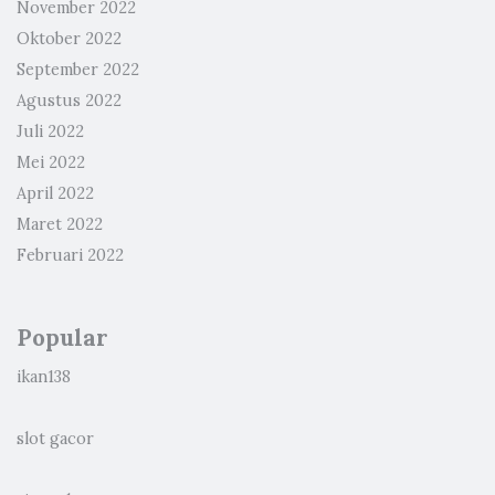
November 2022
Oktober 2022
September 2022
Agustus 2022
Juli 2022
Mei 2022
April 2022
Maret 2022
Februari 2022
Popular
ikan138
slot gacor