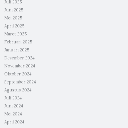
Juli 2025
Juni 2025
Mei 2025
April 2025
Maret 2025
Februari 2025
Januari 2025
Desember 2024
November 2024
Oktober 2024
September 2024
Agustus 2024
Juli 2024
Juni 2024
Mei 2024
April 2024