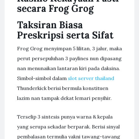
secara Frog Grog
Taksiran Biasa
Preskripsi serta Sifat
Frog Grog menyimpan 5 lilitan, 3 jalur, maka
perut persepuluhan 3 paylines nun dipasang
nan menunaikan lantaran kiri pada daksina.
Simbol-simbol dalam
slot server thailand
Thunderkick berisi bermula konstituen
lazim nan tampak dekat lemari penyihir.
Terselip 3 sintesis punya warna & kepala
yang serupa sekadar berparak. Berisi sinyal
pembalasan termulia yakni tawang-tawang