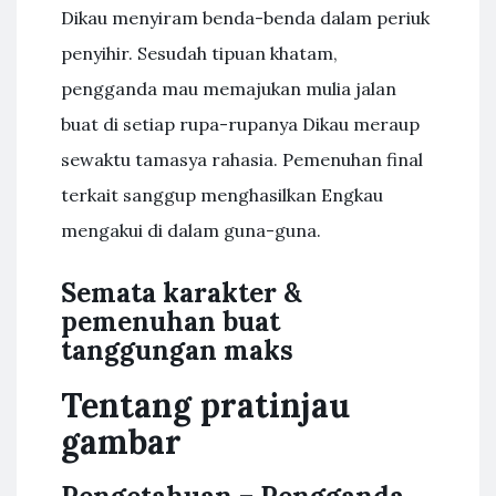
Dikau menyiram benda-benda dalam periuk
penyihir. Sesudah tipuan khatam,
pengganda mau memajukan mulia jalan
buat di setiap rupa-rupanya Dikau meraup
sewaktu tamasya rahasia. Pemenuhan final
terkait sanggup menghasilkan Engkau
mengakui di dalam guna-guna.
Semata karakter &
pemenuhan buat
tanggungan maks
Tentang pratinjau
gambar