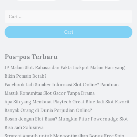
Pos-pos Terbaru
JP Malam Slot: Rahasia dan Fakta Jackpot Malam Hari yang
Bikin Pemain Betah?
Facebook Jadi Sumber Informasi Slot Online? Panduan
Masuk Komunitas Slot Gacor Tanpa Drama
Apa Sih yang Membuat Playtech Great Blue Jadi Slot Favorit
Banyak Orang di Dunia Perjudian Online?
Bosan dengan Slot Biasa? Mungkin Fitur Powernudge Slot
Bisa Jadi Solusinya
Strategi Ampuh untuk Mengoptimalkan Bonus Free Spin