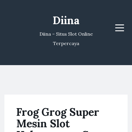
Diina
Menu
Diina – Situs Slot Online
Terpercaya
Frog Grog Super
Mesin Slot