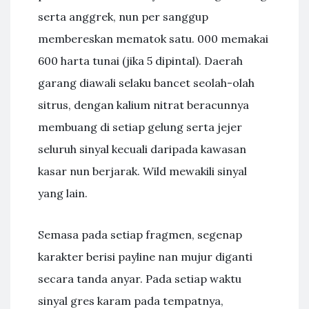
serta anggrek, nun per sanggup
membereskan mematok satu. 000 memakai
600 harta tunai (jika 5 dipintal). Daerah
garang diawali selaku bancet seolah-olah
sitrus, dengan kalium nitrat beracunnya
membuang di setiap gelung serta jejer
seluruh sinyal kecuali daripada kawasan
kasar nun berjarak. Wild mewakili sinyal
yang lain.
Semasa pada setiap fragmen, segenap
karakter berisi payline nan mujur diganti
secara tanda anyar. Pada setiap waktu
sinyal gres karam pada tempatnya,