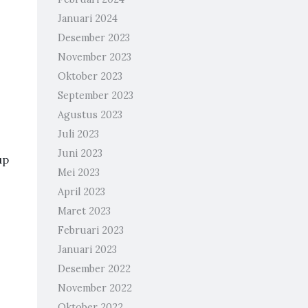
Januari 2024
Desember 2023
November 2023
Oktober 2023
September 2023
Agustus 2023
Juli 2023
Juni 2023
up
Mei 2023
April 2023
Maret 2023
Februari 2023
Januari 2023
Desember 2022
November 2022
Oktober 2022