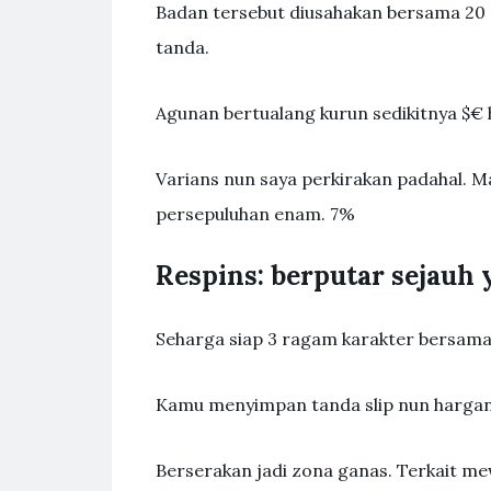
Badan tersebut diusahakan bersama 20 p
tanda.
Agunan bertualang kurun sedikitnya $€ 
Varians nun saya perkirakan padahal. 
persepuluhan enam. 7%
Respins: berputar sejauh
Seharga siap 3 ragam karakter bersama 
Kamu menyimpan tanda slip nun hargany
Berserakan jadi zona ganas. Terkait mew