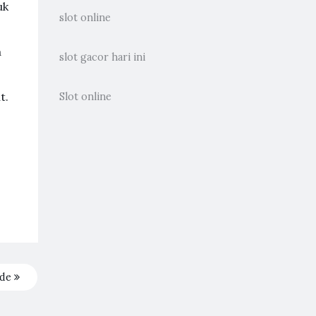
uk
slot online
a
slot gacor hari ini
t.
Slot online
ide