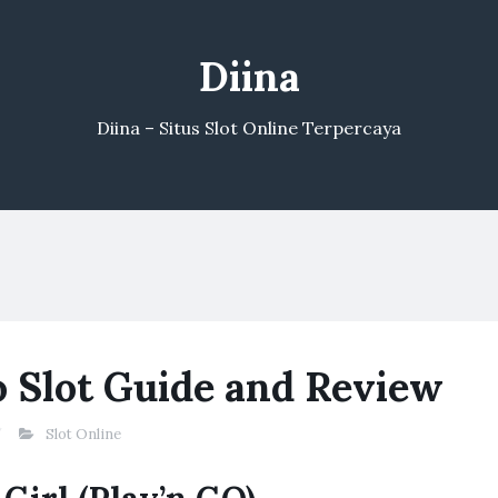
Diina
Diina – Situs Slot Online Terpercaya
o Slot Guide and Review
Slot Online