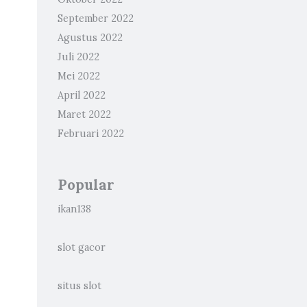
September 2022
Agustus 2022
Juli 2022
Mei 2022
April 2022
Maret 2022
Februari 2022
Popular
ikan138
slot gacor
situs slot