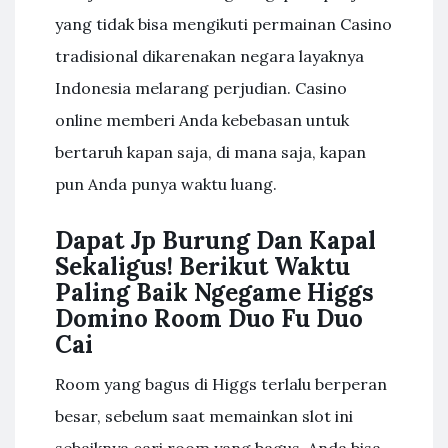
yang tidak bisa mengikuti permainan Casino
tradisional dikarenakan negara layaknya
Indonesia melarang perjudian. Casino
online memberi Anda kebebasan untuk
bertaruh kapan saja, di mana saja, kapan
pun Anda punya waktu luang.
Dapat Jp Burung Dan Kapal
Sekaligus! Berikut Waktu
Paling Baik Ngegame Higgs
Domino Room Duo Fu Duo
Cai
Room yang bagus di Higgs terlalu berperan
besar, sebelum saat memainkan slot ini