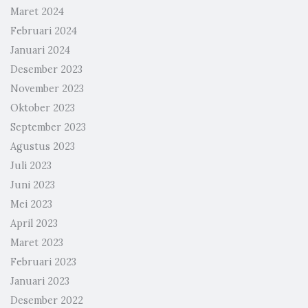
Maret 2024
Februari 2024
Januari 2024
Desember 2023
November 2023
Oktober 2023
September 2023
Agustus 2023
Juli 2023
Juni 2023
Mei 2023
April 2023
Maret 2023
Februari 2023
Januari 2023
Desember 2022