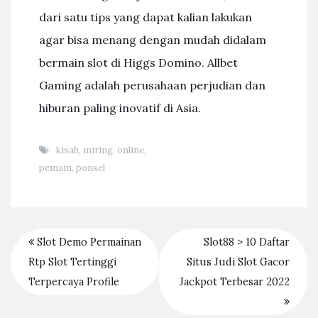
dari satu tips yang dapat kalian lakukan
agar bisa menang dengan mudah didalam
bermain slot di Higgs Domino. Allbet
Gaming adalah perusahaan perjudian dan
hiburan paling inovatif di Asia.
kisah
,
miring
,
online
,
pemain
,
ponsel
Slot Demo Permainan
Slot88 > 10 Daftar
Rtp Slot Tertinggi
Situs Judi Slot Gacor
Terpercaya Profile
Jackpot Terbesar 2022