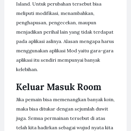
Island. Untuk perubahan tersebut bisa
meliputi modifikasi, menambahkan,
penghapusan, pengecekan, maupun
menjadikan perihal lain yang tidak terdapat
pada aplikasi aslinya. Alasan mengapa harus
menggunakan aplikasi Mod yaitu gara-gara
aplikasi itu sendiri mempunyai banyak
kelebihan.
Keluar Masuk Room
Jika pemain bisa memenangkan banyak koin,
maka bisa ditukar dengan sejumlah duwit
juga. Semua permainan tersebut di atas
telah kita hadirkan sebagai wujud nyata kita