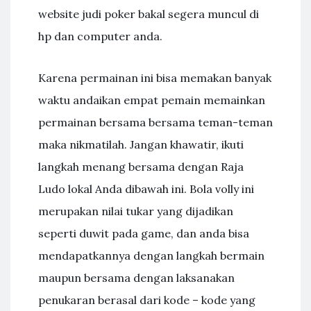
website judi poker bakal segera muncul di
hp dan computer anda.
Karena permainan ini bisa memakan banyak
waktu andaikan empat pemain memainkan
permainan bersama bersama teman-teman
maka nikmatilah. Jangan khawatir, ikuti
langkah menang bersama dengan Raja
Ludo lokal Anda dibawah ini. Bola volly ini
merupakan nilai tukar yang dijadikan
seperti duwit pada game, dan anda bisa
mendapatkannya dengan langkah bermain
maupun bersama dengan laksanakan
penukaran berasal dari kode – kode yang