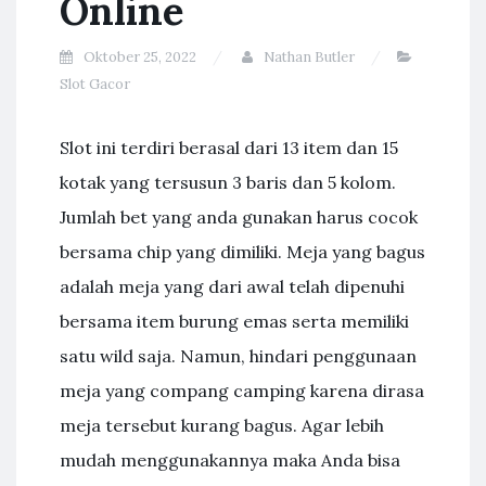
Online
Oktober 25, 2022
Nathan Butler
Slot Gacor
Slot ini terdiri berasal dari 13 item dan 15
kotak yang tersusun 3 baris dan 5 kolom.
Jumlah bet yang anda gunakan harus cocok
bersama chip yang dimiliki. Meja yang bagus
adalah meja yang dari awal telah dipenuhi
bersama item burung emas serta memiliki
satu wild saja. Namun, hindari penggunaan
meja yang compang camping karena dirasa
meja tersebut kurang bagus. Agar lebih
mudah menggunakannya maka Anda bisa