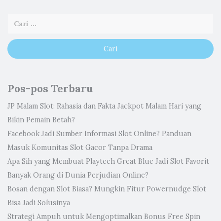
Pos-pos Terbaru
JP Malam Slot: Rahasia dan Fakta Jackpot Malam Hari yang
Bikin Pemain Betah?
Facebook Jadi Sumber Informasi Slot Online? Panduan
Masuk Komunitas Slot Gacor Tanpa Drama
Apa Sih yang Membuat Playtech Great Blue Jadi Slot Favorit
Banyak Orang di Dunia Perjudian Online?
Bosan dengan Slot Biasa? Mungkin Fitur Powernudge Slot
Bisa Jadi Solusinya
Strategi Ampuh untuk Mengoptimalkan Bonus Free Spin