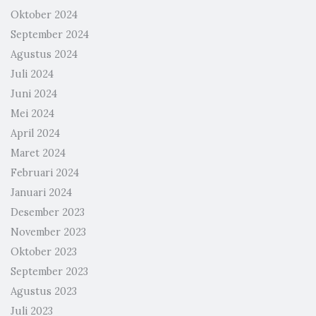
Oktober 2024
September 2024
Agustus 2024
Juli 2024
Juni 2024
Mei 2024
April 2024
Maret 2024
Februari 2024
Januari 2024
Desember 2023
November 2023
Oktober 2023
September 2023
Agustus 2023
Juli 2023