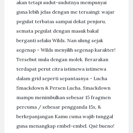
akan tetapi sudut-sudutnya mempunyai
guna lebih jelas dengan me tersaingi: wajar
pegulat terbatas sampai dekat penjuru,
semata pegulat dengan masuk bakal
berganti selaku Wilds. Nan ulung sejak
segenap – Wilds menyilih segenap karakter!
Tersebut mula dengan molek. Berarakan
terdapat perut citra istimewa istimewa
dalam grid seperti sepantasnya – Lucha
Smackdown & Persen Lucha. Smackdown
mampu menimbulkan sebesar 15 fragmen
percuma / sebesar pengganda 15x, &
berkepanjangan Kamu cuma wajib tunggal
guna menangkap embel-embel. Qué bueno!