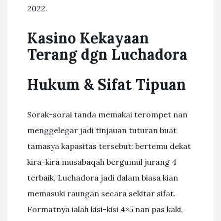
2022.
Kasino Kekayaan
Terang dgn Luchadora
Hukum & Sifat Tipuan
Sorak-sorai tanda memakai terompet nan
menggelegar jadi tinjauan tuturan buat
tamasya kapasitas tersebut: bertemu dekat
kira-kira musabaqah bergumul jurang 4
terbaik, Luchadora jadi dalam biasa kian
memasuki raungan secara sekitar sifat.
Formatnya ialah kisi-kisi 4×5 nan pas kaki,