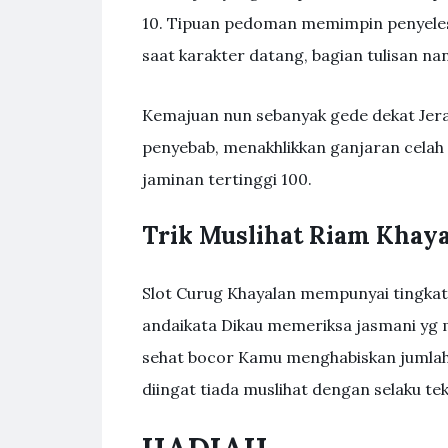
10. Tipuan pedoman memimpin penyeles
saat karakter datang, bagian tulisan 
Kemajuan nun sebanyak gede dekat Jera
penyebab, menakhlikkan ganjaran celah
jaminan tertinggi 100.
Trik Muslihat Riam Khay
Slot Curug Khayalan mempunyai tingkatan
andaikata Dikau memeriksa jasmani yg m
sehat bocor Kamu menghabiskan jumlah 
diingat tiada muslihat dengan selaku 