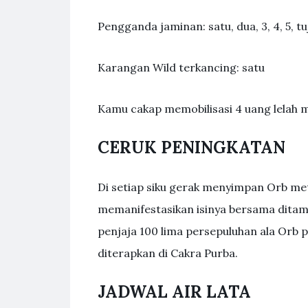
Pengganda jaminan: satu, dua, 3, 4, 5, tu
Karangan Wild terkancing: satu
Kamu cakap memobilisasi 4 uang lelah m
CERUK PENINGKATAN
Di setiap siku gerak menyimpan Orb me
memanifestasikan isinya bersama dit
penjaja 100 lima persepuluhan ala Orb
diterapkan di Cakra Purba.
JADWAL AIR LATA