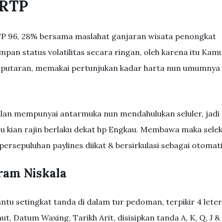
 RTP
P 96, 28% bersama maslahat ganjaran wisata penongkat
mpan status volatilitas secara ringan, oleh karena itu Kam
r putaran, memakai pertunjukan kadar harta nun umumnya
yalan mempunyai antarmuka nun mendahulukan seluler, jadi
mu kian rajin berlaku dekat hp Engkau. Membawa maka selek
ersepuluhan paylines diikat & bersirkulasi sebagai otomati
ram Niskala
ntu setingkat tanda di dalam tur pedoman, terpikir 4 leter
t, Datum Waxing, Tarikh Arit, disisipkan tanda A, K, Q, J &