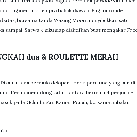
skan Kamu terusan pada Bagian Percuma periode satu, oleh
an fragmen prodeo pra babak diawali. Bagian ronde
erbatas, bersama tanda Waxing Moon menyibukkan satu
ika sampai. Sarwa 4 siku siap diaktifkan buat mengakar Fre
GKAH dua & ROULETTE MERAH
 Dikau utama bermula delapan ronde percuma yang lain di
amar Penuh menodong satu diantara bermula 4 penjuru er
asuk pada Gelindingan Kamar Penuh, bersama imbalan
atu