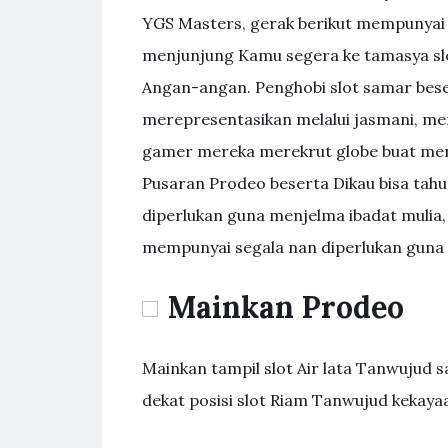
YGS Masters, gerak berikut mempunyai
menjunjung Kamu segera ke tamasya slot
Angan-angan. Penghobi slot samar beser
merepresentasikan melalui jasmani, men
gamer mereka merekrut globe buat men
Pusaran Prodeo beserta Dikau bisa tahu
diperlukan guna menjelma ibadat mulia
mempunyai segala nan diperlukan guna 
Mainkan Prodeo
Mainkan tampil slot Air lata Tanwujud 
dekat posisi slot Riam Tanwujud kekay