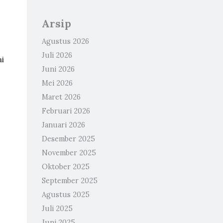
Arsip
Agustus 2026
Juli 2026
ai
Juni 2026
Mei 2026
Maret 2026
Februari 2026
Januari 2026
Desember 2025
November 2025
Oktober 2025
September 2025
Agustus 2025
Juli 2025
Juni 2025