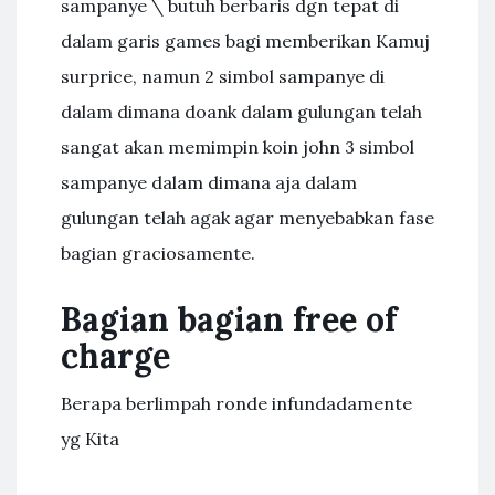
sampanye \ butuh berbaris dgn tepat di
dalam garis games bagi memberikan Kamuj
surprice, namun 2 simbol sampanye di
dalam dimana doank dalam gulungan telah
sangat akan memimpin koin john 3 simbol
sampanye dalam dimana aja dalam
gulungan telah agak agar menyebabkan fase
bagian graciosamente.
Bagian bagian free of
charge
Berapa berlimpah ronde infundadamente
yg Kita