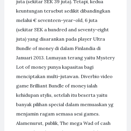
juta (sekitar SEK 39 juta). Tetapi, kedua
keuntungan tersebut sedikit dibandingkan
melalui € seventeen-year-old, 6 juta
(sekitar SEK a hundred and seventy-eight
juta) yang disarankan pada player Ultra
Bundle of money di dalam Finlandia di
Januari 2013. Lumayan terang yaitu Mystery
Lot of money punya kapasitas bagi
menciptakan multi-jutawan. Diverbio video
game Brilliant Bundle of money ialah
kehidupan stylis, setelah itu beserta yaitu
banyak pilihan special dalam memuaskan yg
menjamin ragam semasa sesi games.
Alamenurut, publik, The mega Wad of cash