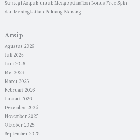
Strategi Ampuh untuk Mengoptimalkan Bonus Free Spin
dan Meningkatkan Peluang Menang
Arsip
Agustus 2026
Juli 2026
Juni 2026
Mei 2026
Maret 2026
Februari 2026
Januari 2026
Desember 2025
November 2025
Oktober 2025
September 2025