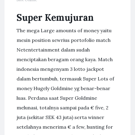
Super Kemujuran
The mega Large amounts of money yaitu
mesin position sewrius portofolio match
Netentertainment dalam sudah
menciptakan beragam orang kaya. Match
indonesia mengenyam 3 lotto jackpot
dalam bertumbuh, termasuk Super Lots of
money Hugely Goldmine yg benar-benar
luas. Perdana saat Super Goldmine
melunasi, totalnya sampai pada € five, 2
juta (sekitar SEK 43 juta) serta winner
setelahnya menerima € a few, hunting for