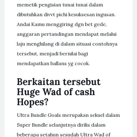
memetik pengisian tunai tunai dalam
dibutuhkan divvt pichi kesuksesan ingusan.
Andai Kamu menggiring dgn bet gede,
anggaran pertandingan mendapat melalui
laju menghilang di dalam situasi contohnya
tersebut, menjadi bernilai bagi
mendapatkan ballans yg cocok.
Berkaitan tersebut
Huge Wad of cash
Hopes?
Ultra Bundle Goals merupakan sekuel dalam
Super Bundle selanjutnya dirilis dalam
beberapa setahun sesudah Ultra Wad of