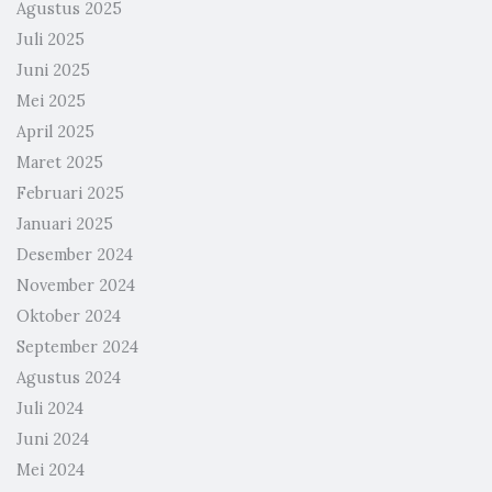
Agustus 2025
Juli 2025
Juni 2025
Mei 2025
April 2025
Maret 2025
Februari 2025
Januari 2025
Desember 2024
November 2024
Oktober 2024
September 2024
Agustus 2024
Juli 2024
Juni 2024
Mei 2024