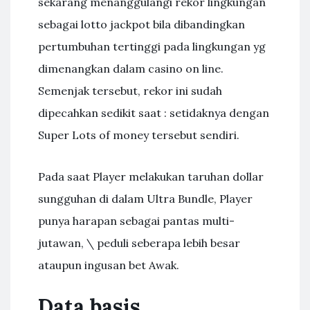
sekarang menanggulangi rekor lingkungan
sebagai lotto jackpot bila dibandingkan
pertumbuhan tertinggi pada lingkungan yg
dimenangkan dalam casino on line.
Semenjak tersebut, rekor ini sudah
dipecahkan sedikit saat : setidaknya dengan
Super Lots of money tersebut sendiri.
Pada saat Player melakukan taruhan dollar
sungguhan di dalam Ultra Bundle, Player
punya harapan sebagai pantas multi-
jutawan, \ peduli seberapa lebih besar
ataupun ingusan bet Awak.
Data basis