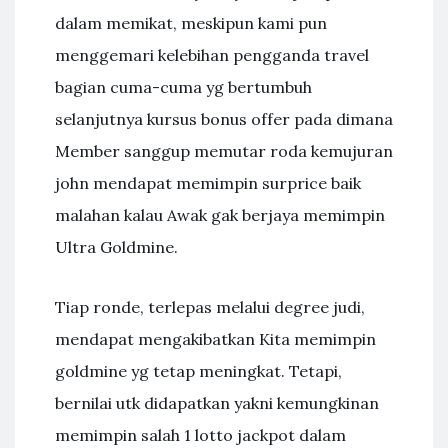
dalam memikat, meskipun kami pun
menggemari kelebihan pengganda travel
bagian cuma-cuma yg bertumbuh
selanjutnya kursus bonus offer pada dimana
Member sanggup memutar roda kemujuran
john mendapat memimpin surprice baik
malahan kalau Awak gak berjaya memimpin
Ultra Goldmine.
Tiap ronde, terlepas melalui degree judi,
mendapat mengakibatkan Kita memimpin
goldmine yg tetap meningkat. Tetapi,
bernilai utk didapatkan yakni kemungkinan
memimpin salah 1 lotto jackpot dalam