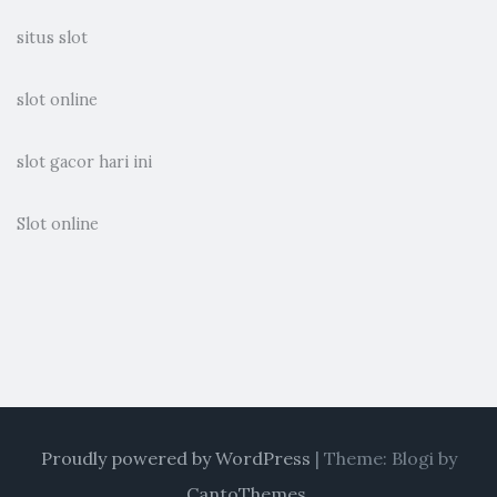
situs slot
slot online
slot gacor hari ini
Slot online
Proudly powered by WordPress
|
Theme: Blogi by
CantoThemes
.