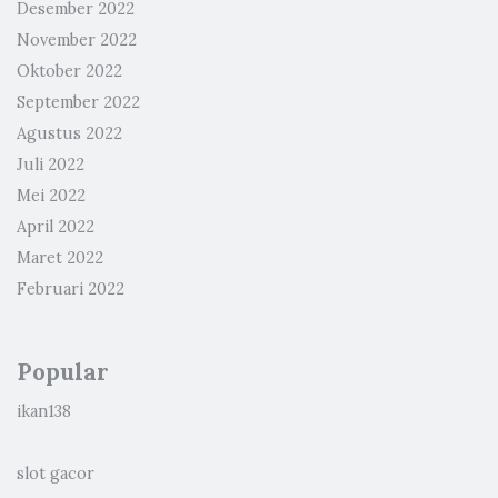
Desember 2022
November 2022
Oktober 2022
September 2022
Agustus 2022
Juli 2022
Mei 2022
April 2022
Maret 2022
Februari 2022
Popular
ikan138
slot gacor