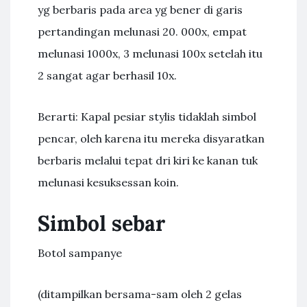
yg berbaris pada area yg bener di garis
pertandingan melunasi 20. 000x, empat
melunasi 1000x, 3 melunasi 100x setelah itu
2 sangat agar berhasil 10x.
Berarti: Kapal pesiar stylis tidaklah simbol
pencar, oleh karena itu mereka disyaratkan
berbaris melalui tepat dri kiri ke kanan tuk
melunasi kesuksessan koin.
Simbol sebar
Botol sampanye
(ditampilkan bersama-sam oleh 2 gelas