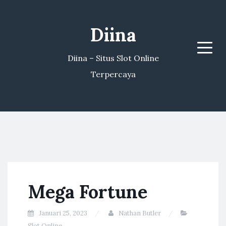
Diina
Menu
Diina – Situs Slot Online
Terpercaya
Mega Fortune
Januari 25, 2023
Nathan Butler
Slot Online