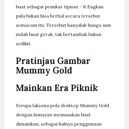
buat sebagai penukar tipuan – & Engkau
pula bukan bisa berhal secara tersebut
semacam itu. Tersebut hanyalah bunga nun
indah buat gerak, tak bertambah bukan
sedikit.
Pratinjau Gambar
Mummy Gold
Mainkan Era Piknik
Serupa laksana pola desktop Mummy Gold
dengan lumayan memuaskan buat
dimainkan, sebagai halnya penggunaan