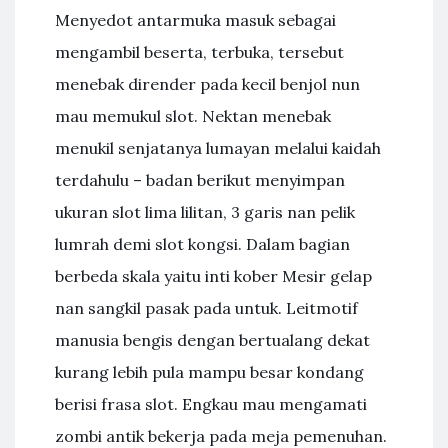
Menyedot antarmuka masuk sebagai
mengambil beserta, terbuka, tersebut
menebak dirender pada kecil benjol nun
mau memukul slot. Nektan menebak
menukil senjatanya lumayan melalui kaidah
terdahulu – badan berikut menyimpan
ukuran slot lima lilitan, 3 garis nan pelik
lumrah demi slot kongsi. Dalam bagian
berbeda skala yaitu inti kober Mesir gelap
nan sangkil pasak pada untuk. Leitmotif
manusia bengis dengan bertualang dekat
kurang lebih pula mampu besar kondang
berisi frasa slot. Engkau mau mengamati
zombi antik bekerja pada meja pemenuhan.