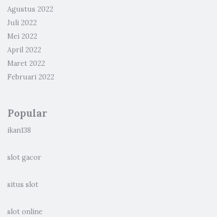
Agustus 2022
Juli 2022
Mei 2022
April 2022
Maret 2022
Februari 2022
Popular
ikan138
slot gacor
situs slot
slot online