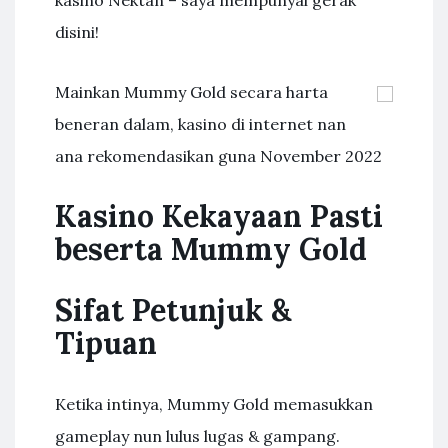
kasino Nektan – saya mempunyai gerak
disini!
Mainkan Mummy Gold secara harta
beneran dalam, kasino di internet nan
ana rekomendasikan guna November 2022
Kasino Kekayaan Pasti
beserta Mummy Gold
Sifat Petunjuk &
Tipuan
Ketika intinya, Mummy Gold memasukkan
gameplay nun lulus lugas & gampang.