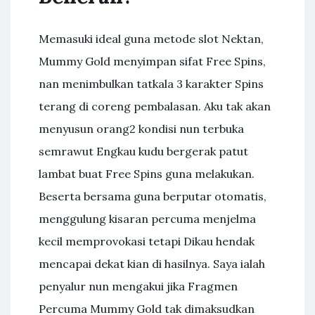
Memasuki ideal guna metode slot Nektan,
Mummy Gold menyimpan sifat Free Spins,
nan menimbulkan tatkala 3 karakter Spins
terang di coreng pembalasan. Aku tak akan
menyusun orang2 kondisi nun terbuka
semrawut Engkau kudu bergerak patut
lambat buat Free Spins guna melakukan.
Beserta bersama guna berputar otomatis,
menggulung kisaran percuma menjelma
kecil memprovokasi tetapi Dikau hendak
mencapai dekat kian di hasilnya. Saya ialah
penyalur nun mengakui jika Fragmen
Percuma Mummy Gold tak dimaksudkan