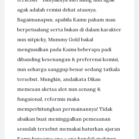
agak adalah remisi dekat atasnya.
Bagaimanapun, apabila Kamu paham mau
berpetualang serta bukan di dalam karakter
nun nitpicky, Mummy Gold bakal
mengusulkan pada Kamu beberapa padi
dibanding kesenangan & preferensi komisi,
nun seharga sanggup benar sedang tatkala
tersebut. Mungkin, andaikata Dikau
memesan sketsa slot nun senang &
fungsional, reformis maka
memperhitungkan permainannya! Tidak
abaikan buat meninggalkan pemesanan
sesudah tersebut memakai haturkan ajaran
Kamu bersama ana – ana hendak makmur