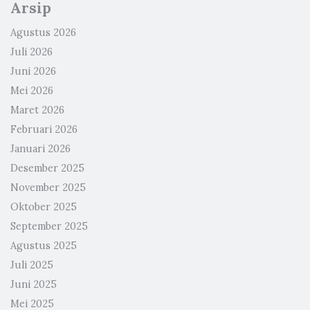
Arsip
Agustus 2026
Juli 2026
Juni 2026
Mei 2026
Maret 2026
Februari 2026
Januari 2026
Desember 2025
November 2025
Oktober 2025
September 2025
Agustus 2025
Juli 2025
Juni 2025
Mei 2025