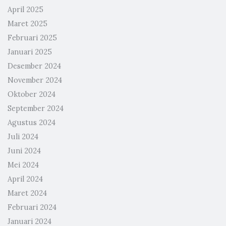
April 2025
Maret 2025
Februari 2025
Januari 2025
Desember 2024
November 2024
Oktober 2024
September 2024
Agustus 2024
Juli 2024
Juni 2024
Mei 2024
April 2024
Maret 2024
Februari 2024
Januari 2024