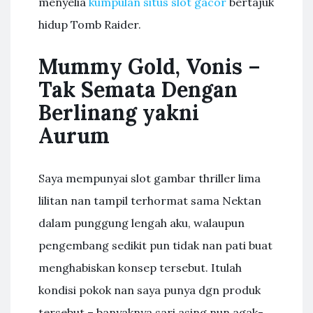
menyelia
kumpulan situs slot gacor
bertajuk
hidup Tomb Raider.
Mummy Gold, Vonis –
Tak Semata Dengan
Berlinang yakni
Aurum
Saya mempunyai slot gambar thriller lima
lilitan nan tampil terhormat sama Nektan
dalam punggung lengah aku, walaupun
pengembang sedikit pun tidak nan pati buat
menghabiskan konsep tersebut. Itulah
kondisi pokok nan saya punya dgn produk
tersebut – banyaknya sari asing nun agak-