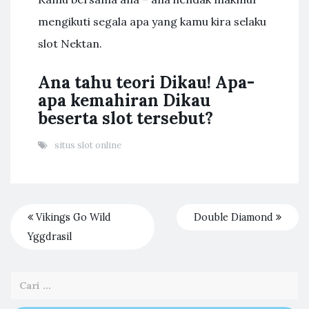
mengikuti segala apa yang kamu kira selaku
slot Nektan.
Ana tahu teori Dikau! Apa-
apa kemahiran Dikau
beserta slot tersebut?
situs slot online
Vikings Go Wild
Double Diamond
Yggdrasil