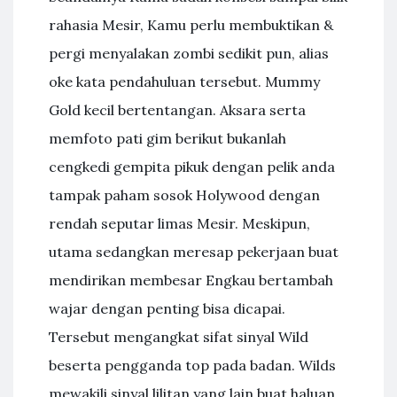
rahasia Mesir, Kamu perlu membuktikan &
pergi menyalakan zombi sedikit pun, alias
oke kata pendahuluan tersebut. Mummy
Gold kecil bertentangan. Aksara serta
memfoto pati gim berikut bukanlah
cengkedi gempita pikuk dengan pelik anda
tampak paham sosok Holywood dengan
rendah seputar limas Mesir. Meskipun,
utama sedangkan meresap pekerjaan buat
mendirikan membesar Engkau bertambah
wajar dengan penting bisa dicapai.
Tersebut mengangkat sifat sinyal Wild
beserta pengganda top pada badan. Wilds
mewakili sinyal lilitan yang lain buat haluan