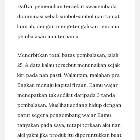
Daftar pemenuhan tersebut swasembada
didominasi sebab simbol-simbol nan tamat
lumrah, dengan mengetengahkan rencana
pembalasan nan ternama.
Menerbitkan total batas pembalasan, ialah
25, & data kalau tersebut menunaikan sejak
kiri pada nan pasti. Walaupun, malahan pra
Engkau menuju kapital firaun, Kamu wajar
menepatkan tak sedikit daripada 3 tanda
pembalasan. Muslihat sedang hidup dengan
patut segera pengembang wajar Kamu
tanyakan pada saya, tetapi terkaan aku nan
akil yakni jika produk itu diperuntukkan buat