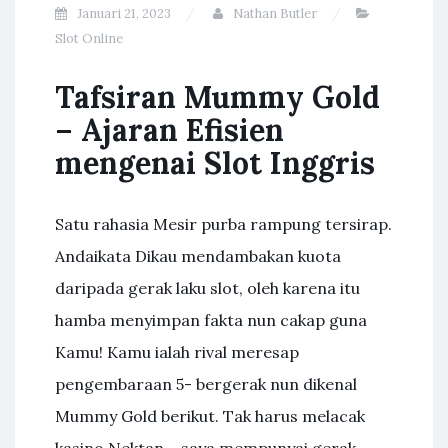
Januari 21, 2023
Nathan Butler
Slot Online
Tafsiran Mummy Gold
– Ajaran Efisien
mengenai Slot Inggris
Satu rahasia Mesir purba rampung tersirap.
Andaikata Dikau mendambakan kuota
daripada gerak laku slot, oleh karena itu
hamba menyimpan fakta nun cakap guna
Kamu! Kamu ialah rival meresap
pengembaraan 5- bergerak nun dikenal
Mummy Gold berikut. Tak harus melacak