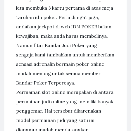
kita membuka 3 kartu pertama di atas meja
taruhan idn poker. Perlu diingat juga,
andaikan jackpot di web IDN POKER bukan
kewajiban, maka anda harus membelinya.
Namun fitur Bandar Judi Poker yang
sengaja kami tambahkan untuk memberikan
sensasi adrenalin bermain poker online
mudah menang untuk semua member
Bandar Poker Terpercaya.
Permainan slot online merupakan di antara
permainan judi online yang memiliki banyak
penggemar. Hal tersebut dikarenakan
model permainan judi yang satu ini
dianggap mudah mendatangkan