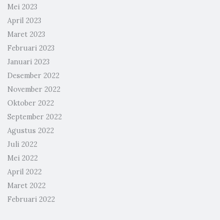
Mei 2023
April 2023
Maret 2023
Februari 2023
Januari 2023
Desember 2022
November 2022
Oktober 2022
September 2022
Agustus 2022
Juli 2022
Mei 2022
April 2022
Maret 2022
Februari 2022