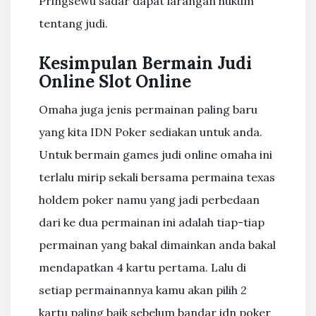
Pringsewu sadar dapat larangan hukum
tentang judi.
Kesimpulan Bermain Judi
Online Slot Online
Omaha juga jenis permainan paling baru
yang kita IDN Poker sediakan untuk anda.
Untuk bermain games judi online omaha ini
terlalu mirip sekali bersama permaina texas
holdem poker namu yang jadi perbedaan
dari ke dua permainan ini adalah tiap-tiap
permainan yang bakal dimainkan anda bakal
mendapatkan 4 kartu pertama. Lalu di
setiap permainannya kamu akan pilih 2
kartu paling baik sebelum bandar idn poker