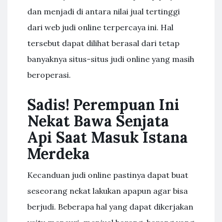
dan menjadi di antara nilai jual tertinggi
dari web judi online terpercaya ini. Hal
tersebut dapat dilihat berasal dari tetap
banyaknya situs-situs judi online yang masih
beroperasi.
Sadis! Perempuan Ini
Nekat Bawa Senjata
Api Saat Masuk Istana
Merdeka
Kecanduan judi online pastinya dapat buat
seseorang nekat lakukan apapun agar bisa
berjudi. Beberapa hal yang dapat dikerjakan