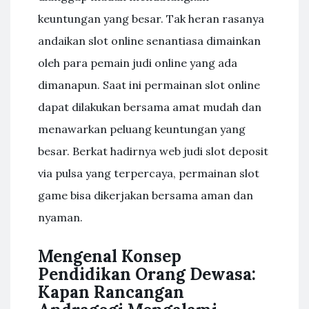
keuntungan yang besar. Tak heran rasanya
andaikan slot online senantiasa dimainkan
oleh para pemain judi online yang ada
dimanapun. Saat ini permainan slot online
dapat dilakukan bersama amat mudah dan
menawarkan peluang keuntungan yang
besar. Berkat hadirnya web judi slot deposit
via pulsa yang terpercaya, permainan slot
game bisa dikerjakan bersama aman dan
nyaman.
Mengenal Konsep
Pendidikan Orang Dewasa:
Kapan Rancangan