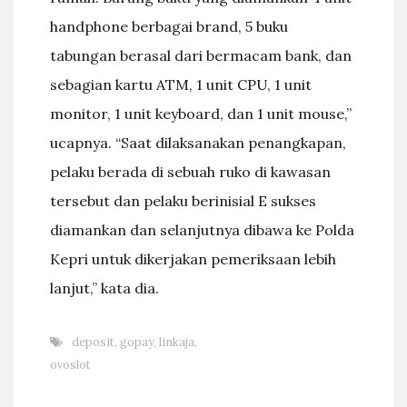
handphone berbagai brand, 5 buku
tabungan berasal dari bermacam bank, dan
sebagian kartu ATM, 1 unit CPU, 1 unit
monitor, 1 unit keyboard, dan 1 unit mouse,”
ucapnya. “Saat dilaksanakan penangkapan,
pelaku berada di sebuah ruko di kawasan
tersebut dan pelaku berinisial E sukses
diamankan dan selanjutnya dibawa ke Polda
Kepri untuk dikerjakan pemeriksaan lebih
lanjut,” kata dia.
deposit
,
gopay
,
linkaja
,
ovoslot