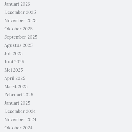
Januari 2026
Desember 2025
November 2025
Oktober 2025
September 2025
Agustus 2025
Juli 2025
Juni 2025
Mei 2025
April 2025
Maret 2025
Februari 2025
Januari 2025
Desember 2024
November 2024
Oktober 2024