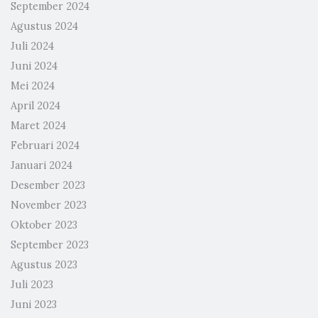
September 2024
Agustus 2024
Juli 2024
Juni 2024
Mei 2024
April 2024
Maret 2024
Februari 2024
Januari 2024
Desember 2023
November 2023
Oktober 2023
September 2023
Agustus 2023
Juli 2023
Juni 2023