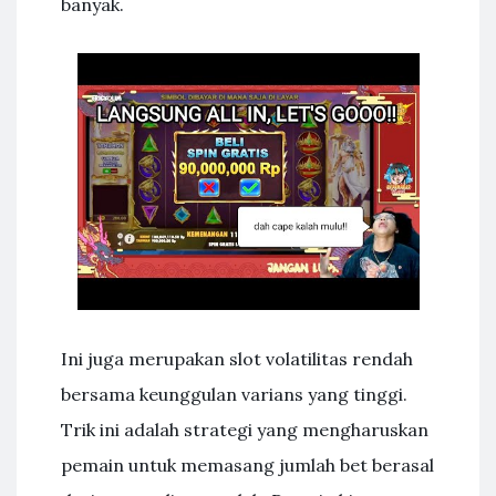
banyak.
Ini juga merupakan slot volatilitas rendah
bersama keunggulan varians yang tinggi.
Trik ini adalah strategi yang mengharuskan
pemain untuk memasang jumlah bet berasal