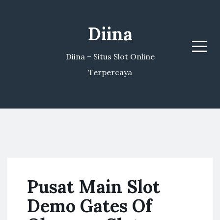
Diina
Menu
Diina – Situs Slot Online
Terpercaya
Pusat Main Slot
Demo Gates Of