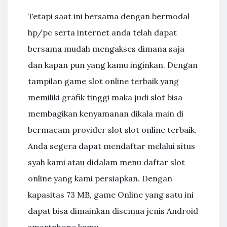
Tetapi saat ini bersama dengan bermodal
hp/pc serta internet anda telah dapat
bersama mudah mengakses dimana saja
dan kapan pun yang kamu inginkan. Dengan
tampilan game slot online terbaik yang
memiliki grafik tinggi maka judi slot bisa
membagikan kenyamanan dikala main di
bermacam provider slot slot online terbaik.
Anda segera dapat mendaftar melalui situs
syah kami atau didalam menu daftar slot
online yang kami persiapkan. Dengan
kapasitas 73 MB, game Online yang satu ini
dapat bisa dimainkan disemua jenis Android
smartphone kamu.