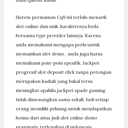
Sistem permainan Cq9 ini terlalu menarik
slot online dan unik, karakternya beda
bersama type provider lainnya. Karena
anda memahami mengapa perlu untuk
memainkan slot demo , anda juga harus
memahami poin-poin spesifik. Jackpot
progresif slot deposit click tanpa potongan
merupakan hadiah yang bakal terus
meningkat apabila jackpot spade gaming
tidak dimenangkan sama sekali. Jadi setiap
orang memiliki peluang untuk mendapatkan
bonus dari situs judi slot online demo
pragmatic terlengkap di indonesia.