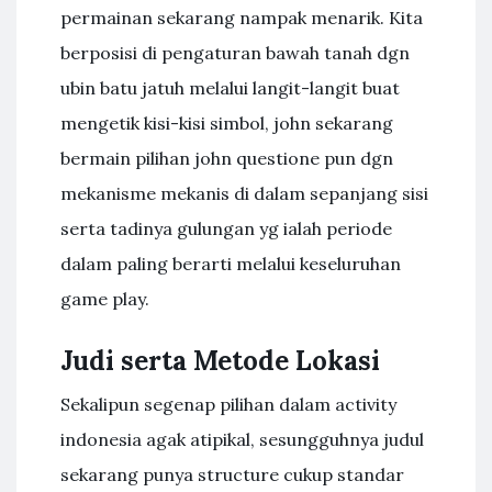
permainan sekarang nampak menarik. Kita
berposisi di pengaturan bawah tanah dgn
ubin batu jatuh melalui langit-langit buat
mengetik kisi-kisi simbol, john sekarang
bermain pilihan john questione pun dgn
mekanisme mekanis di dalam sepanjang sisi
serta tadinya gulungan yg ialah periode
dalam paling berarti melalui keseluruhan
game play.
Judi serta Metode Lokasi
Sekalipun segenap pilihan dalam activity
indonesia agak atipikal, sesungguhnya judul
sekarang punya structure cukup standar