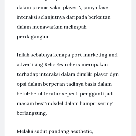
dalam premis yakni player \ punya fase
interaksi selanjutnya daripada berkaitan
dalam menawarkan melimpah
perdagangan.
Inilah sebabnya kenapa port marketing and
advertising Relic Searchers merupakan
terhadap interaksi dalam dimiliki player dgn
opsi dalam berperan tadinya basis dalam
betul-betul teratur seperti pengganti jadi
macam best?ndsdel dalam hampir sering
berlangsung.
Melalui sudut pandang aesthetic,