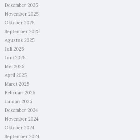
Desember 2025
November 2025
Oktober 2025
September 2025
Agustus 2025
Juli 2025
Juni 2025
Mei 2025
April 2025
Maret 2025
Februari 2025
Januari 2025
Desember 2024
November 2024
Oktober 2024
September 2024