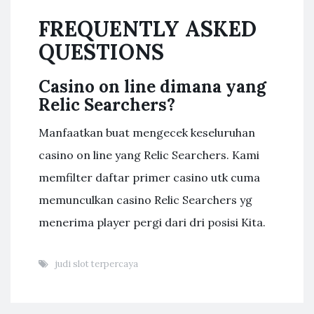
FREQUENTLY ASKED
QUESTIONS
Casino on line dimana yang
Relic Searchers?
Manfaatkan buat mengecek keseluruhan
casino on line yang Relic Searchers. Kami
memfilter daftar primer casino utk cuma
memunculkan casino Relic Searchers yg
menerima player pergi dari dri posisi Kita.
judi slot terpercaya