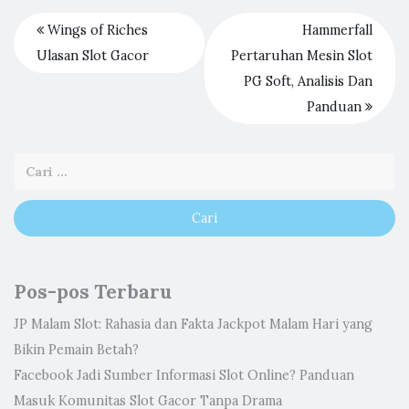
Wings of Riches
Hammerfall
Ulasan Slot Gacor
Pertaruhan Mesin Slot
PG Soft, Analisis Dan
Panduan
Pos-pos Terbaru
JP Malam Slot: Rahasia dan Fakta Jackpot Malam Hari yang
Bikin Pemain Betah?
Facebook Jadi Sumber Informasi Slot Online? Panduan
Masuk Komunitas Slot Gacor Tanpa Drama