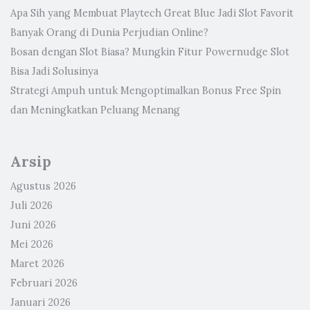
Apa Sih yang Membuat Playtech Great Blue Jadi Slot Favorit
Banyak Orang di Dunia Perjudian Online?
Bosan dengan Slot Biasa? Mungkin Fitur Powernudge Slot
Bisa Jadi Solusinya
Strategi Ampuh untuk Mengoptimalkan Bonus Free Spin
dan Meningkatkan Peluang Menang
Arsip
Agustus 2026
Juli 2026
Juni 2026
Mei 2026
Maret 2026
Februari 2026
Januari 2026