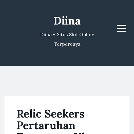
Diina
Menu
Diina – Situs Slot Online
Terpercaya
Relic Seekers
Pertaruhan