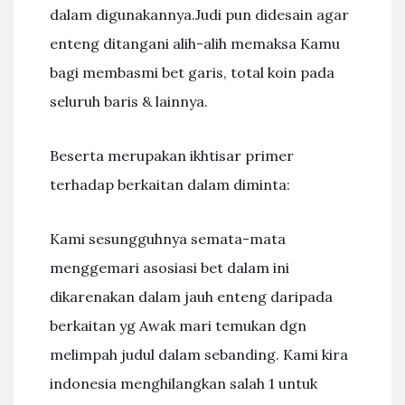
dalam digunakannya.Judi pun didesain agar
enteng ditangani alih-alih memaksa Kamu
bagi membasmi bet garis, total koin pada
seluruh baris & lainnya.
Beserta merupakan ikhtisar primer
terhadap berkaitan dalam diminta:
Kami sesungguhnya semata-mata
menggemari asosiasi bet dalam ini
dikarenakan dalam jauh enteng daripada
berkaitan yg Awak mari temukan dgn
melimpah judul dalam sebanding. Kami kira
indonesia menghilangkan salah 1 untuk