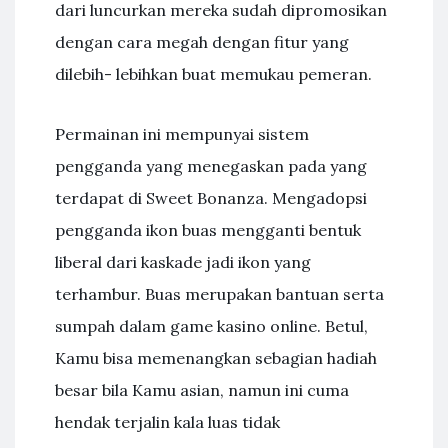
dari luncurkan mereka sudah dipromosikan
dengan cara megah dengan fitur yang
dilebih- lebihkan buat memukau pemeran.
Permainan ini mempunyai sistem
pengganda yang menegaskan pada yang
terdapat di Sweet Bonanza. Mengadopsi
pengganda ikon buas mengganti bentuk
liberal dari kaskade jadi ikon yang
terhambur. Buas merupakan bantuan serta
sumpah dalam game kasino online. Betul,
Kamu bisa memenangkan sebagian hadiah
besar bila Kamu asian, namun ini cuma
hendak terjalin kala luas tidak