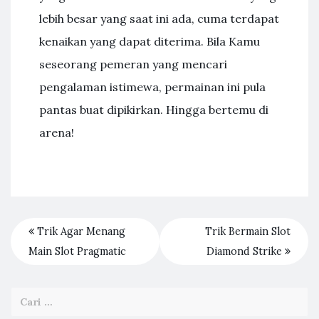
lebih besar yang saat ini ada, cuma terdapat
kenaikan yang dapat diterima. Bila Kamu
seseorang pemeran yang mencari
pengalaman istimewa, permainan ini pula
pantas buat dipikirkan. Hingga bertemu di
arena!
Trik Agar Menang
Trik Bermain Slot
Main Slot Pragmatic
Diamond Strike