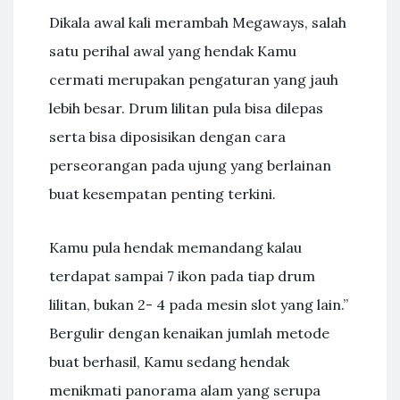
Dikala awal kali merambah Megaways, salah
satu perihal awal yang hendak Kamu
cermati merupakan pengaturan yang jauh
lebih besar. Drum lilitan pula bisa dilepas
serta bisa diposisikan dengan cara
perseorangan pada ujung yang berlainan
buat kesempatan penting terkini.
Kamu pula hendak memandang kalau
terdapat sampai 7 ikon pada tiap drum
lilitan, bukan 2- 4 pada mesin slot yang lain.”
Bergulir dengan kenaikan jumlah metode
buat berhasil, Kamu sedang hendak
menikmati panorama alam yang serupa