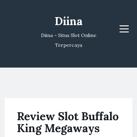
Diina
Menu
Diina – Situs Slot Online
Terpercaya
Review Slot Buffalo
King Megaways