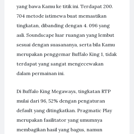
yang bawa Kamu ke titik ini. Terdapat 200.
704 metode istimewa buat memastikan
tingkatan, dibanding dengan 4. 096 yang
asli. Soundscape luar ruangan yang lembut
sesuai dengan suasananya, serta bila Kamu
merupakan penggemar Buffalo King 1, tidak
terdapat yang sangat mengecewakan
dalam permainan ini.
Di Buffalo King Megaways, tingkatan RTP
mulai dari 96, 52% dengan pengaturan
default yang ditingkatkan. Pragmatic Play
merupakan fasilitator yang umumnya
membagikan hasil yang bagus, namun