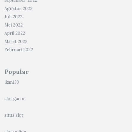
September 2022
Agustus 2022
Juli 2022
Mei 2022
April 2022
Maret 2022
Februari 2022
Popular
ikan138
slot gacor
situs slot
slot online