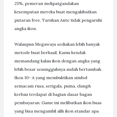
25%, pemeran melipatgandakan
kesempatan mereka buat mengakibatkan
putaran free. Taruhan Ante tidak pengaruhi
angka ikon.
Walaupun Megaways sediakan lebih banyak
metode buat berhasil, Kamu hendak
memandang kalau ikon dengan angka yang
lebih besar sesungguhnya sudah bertambah.
Ikon 10- A yang membuktikan simbol
semacam rusa, serigala, puma, elang&
kerbau terdapat di bagian dasar bagan
pembayaran. Game ini melibatkan ikon buas
yang bisa mengambil alih ikon standar apa