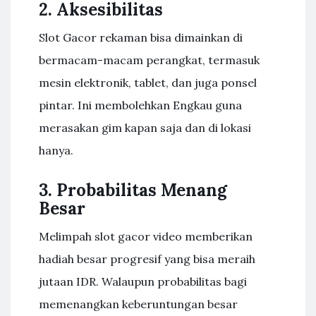
2. Aksesibilitas
Slot Gacor rekaman bisa dimainkan di
bermacam-macam perangkat, termasuk
mesin elektronik, tablet, dan juga ponsel
pintar. Ini membolehkan Engkau guna
merasakan gim kapan saja dan di lokasi
hanya.
3. Probabilitas Menang
Besar
Melimpah slot gacor video memberikan
hadiah besar progresif yang bisa meraih
jutaan IDR. Walaupun probabilitas bagi
memenangkan keberuntungan besar