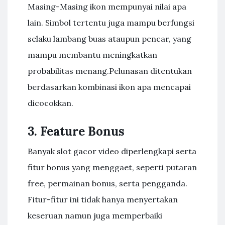
Masing-Masing ikon mempunyai nilai apa
lain. Simbol tertentu juga mampu berfungsi
selaku lambang buas ataupun pencar, yang
mampu membantu meningkatkan
probabilitas menang.Pelunasan ditentukan
berdasarkan kombinasi ikon apa mencapai
dicocokkan.
3. Feature Bonus
Banyak slot gacor video diperlengkapi serta
fitur bonus yang menggaet, seperti putaran
free, permainan bonus, serta pengganda.
Fitur-fitur ini tidak hanya menyertakan
keseruan namun juga memperbaiki