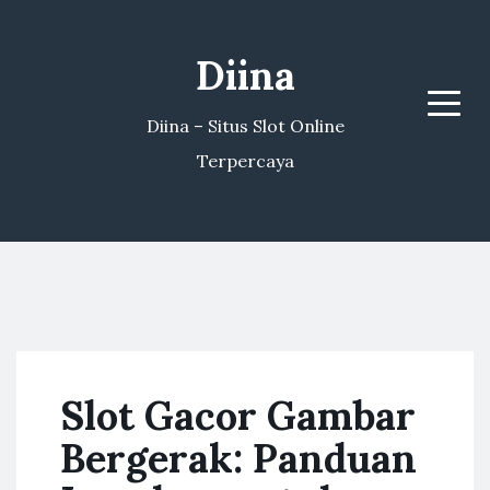
Diina
Menu
Diina – Situs Slot Online
Terpercaya
Slot Gacor Gambar
Bergerak: Panduan