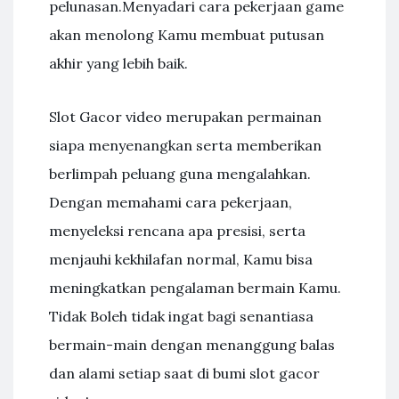
pelunasan.Menyadari cara pekerjaan game
akan menolong Kamu membuat putusan
akhir yang lebih baik.
Slot Gacor video merupakan permainan
siapa menyenangkan serta memberikan
berlimpah peluang guna mengalahkan.
Dengan memahami cara pekerjaan,
menyeleksi rencana apa presisi, serta
menjauhi kekhilafan normal, Kamu bisa
meningkatkan pengalaman bermain Kamu.
Tidak Boleh tidak ingat bagi senantiasa
bermain-main dengan menanggung balas
dan alami setiap saat di bumi slot gacor