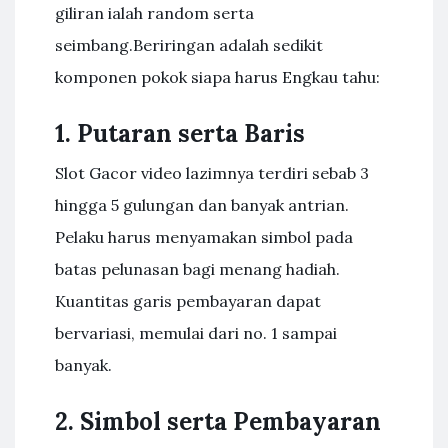
giliran ialah random serta
seimbang.Beriringan adalah sedikit
komponen pokok siapa harus Engkau tahu:
1. Putaran serta Baris
Slot Gacor video lazimnya terdiri sebab 3
hingga 5 gulungan dan banyak antrian.
Pelaku harus menyamakan simbol pada
batas pelunasan bagi menang hadiah.
Kuantitas garis pembayaran dapat
bervariasi, memulai dari no. 1 sampai
banyak.
2. Simbol serta Pembayaran