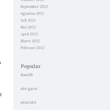
September 2022
Agustus 2022
Juli 2022
Mei 2022
April 2022
Maret 2022
Februari 2022
u
Popular
a
ikan138
slot gacor
g
situs slot