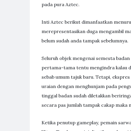
pada pura Aztec.
Inti Aztec berikut dimanfaatkan menurut
merepresentasikan duga mengambil mate
belum sudah anda tampak sebelumnya.
Seluruh objek mengenai semesta badan t
pertama-tama tentu mengindra kalau d
sebab umum tajuk baru. Tetapi, ekspres 
uraian dengan menghunjam pada pengut
tinggal badan sudah diletakkan beriringa
secara pas jumlah tampak cakap maka 
Ketika penutup gameplay, pemain sarwa