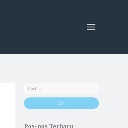
Menu
Pos-pos Terbaru