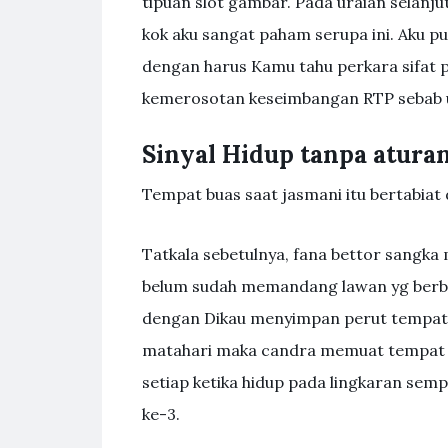
tipuan slot gambar. Pada uraian selanjut
kok aku sangat paham serupa ini. Aku 
dengan harus Kamu tahu perkara sifat p
kemerosotan keseimbangan RTP sebab
Sinyal Hidup tanpa atur
Tempat buas saat jasmani itu bertabiat 
Tatkala sebetulnya, fana bettor sang
belum sudah memandang lawan yg berbic
dengan Dikau menyimpan perut tempat b
matahari maka candra memuat tempat te
setiap ketika hidup pada lingkaran sem
ke-3.