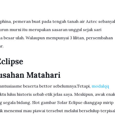
orphina, pemeran buat pada tengah tanah air Aztec sebanya
urun murni itu merupakan sasaran unggul sejak sari
erta besar ulah. Walaupun mempunyai 3 lilitan, persembahan
r.
Eclipse
usahan Matahari
 antusiasme beserta bettor sebelumnya.Tetapi,
modalqq
 lulus historis sebab etik jelas saya. Meskipun, awak ena
 segala bidang. Slot gambar Solar Eclipse dianggap mirip
ik menemui mau piawai tersebut melalui berselulup terpisa