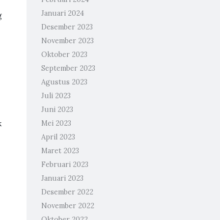
Januari 2024
g
Desember 2023
November 2023
Oktober 2023
September 2023
Agustus 2023
Juli 2023
Juni 2023
k
Mei 2023
April 2023
Maret 2023
Februari 2023
Januari 2023
Desember 2022
November 2022
Oktober 2022