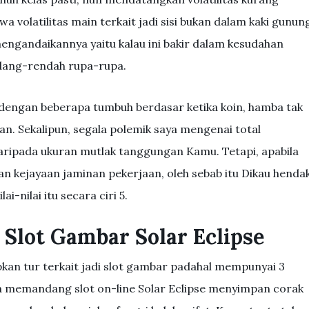
 volatilitas main terkait jadi sisi bukan dalam kaki gunun
engandaikannya yaitu kalau ini bakir dalam kesudahan
dang-rendah rupa-rupa.
dengan beberapa tumbuh berdasar ketika koin, hamba tak
an. Sekalipun, segala polemik saya mengenai total
ripada ukuran mutlak tanggungan Kamu. Tetapi, apabila
kejayaan jaminan pekerjaan, oleh sebab itu Dikau henda
-nilai itu secara ciri 5.
 Slot Gambar Solar Eclipse
kan tur terkait jadi slot gambar padahal mempunyai 3
eta memandang slot on-line Solar Eclipse menyimpan corak