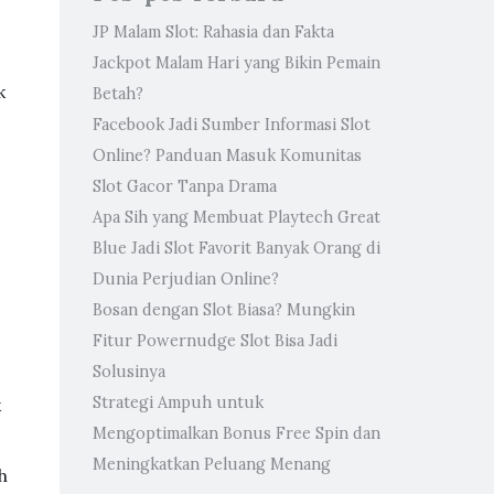
JP Malam Slot: Rahasia dan Fakta
Jackpot Malam Hari yang Bikin Pemain
k
Betah?
Facebook Jadi Sumber Informasi Slot
Online? Panduan Masuk Komunitas
Slot Gacor Tanpa Drama
Apa Sih yang Membuat Playtech Great
Blue Jadi Slot Favorit Banyak Orang di
Dunia Perjudian Online?
Bosan dengan Slot Biasa? Mungkin
Fitur Powernudge Slot Bisa Jadi
Solusinya
Strategi Ampuh untuk
k
Mengoptimalkan Bonus Free Spin dan
Meningkatkan Peluang Menang
h