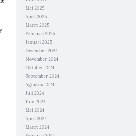
ut
Mei 2025
k
April 2025
Maret 2025
y
Februari 2025
Januari 2025
Desember 2024
November 2024
Oktober 2024
September 2024
Agustus 2024
Juli 2024
Juni 2024
Mei 2024
April 2024
Maret 2024
Februari 2024