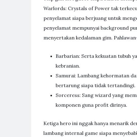
Warlords: Crystals of Power tak terkecu
penyelamat siapa berjuang untuk mengen
penyelamat mempunyai background pun
menyertakan kedalaman gim. Pahlawan-p
Barbarian: Serta kekuatan tubuh y
kebranian.
Samurai: Lambang kehormatan dan 
bertarung siapa tidak tertandingi.
Sorceress: Sang wizard yang memil
komponen guna profit dirinya.
Ketiga hero ini nggak hanya menarik d
lambang internal game siapa menyeba