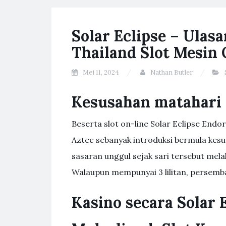
Solar Eclipse – Ulas
Thailand Slot Mesin
Mei 11, 2024
Nathan Butler
Kesusahan matahari
Beserta slot on-line Solar Eclipse End
Aztec sebanyak introduksi bermula kes
sasaran unggul sejak sari tersebut melalu
Walaupun mempunyai 3 lilitan, persemba
Kasino secara Solar 