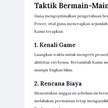
Taktik Bermain-Main
Guna mengoptimalkan pengetahuan berm
Power, vital guna menerapkan sejumlah ta
Kamu terapkan:
1. Kenali Game
Luangkan waktu untuk mengerti prosedur
aktivitas ciri bonus. Bertambah Kamu m
mampu Engkau bikin.
2. Rencana Biaya
Menentukan anggaran sebelum ini berm
melakukan permainan tetap mengasyikka