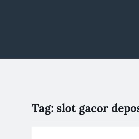
Tag:
slot gacor depo