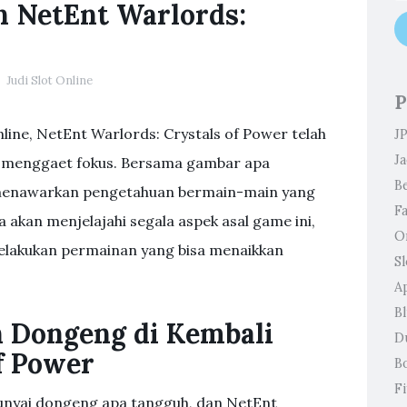
 NetEnt Warlords:
Judi Slot Online
P
line, NetEnt Warlords: Crystals of Power telah
JP
J
ma menggaet fokus. Bersama gambar apa
B
i menawarkan pengetahuan bermain-main yang
F
ita akan menjelajahi segala aspek asal game ini,
O
 melakukan permainan yang bisa menaikkan
S
A
Bl
 Dongeng di Kembali
D
f Power
B
F
unyai dongeng apa tangguh, dan NetEnt