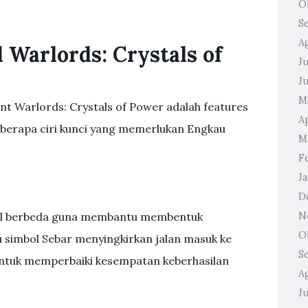
O
S
A
l Warlords: Crystals of
Ju
J
M
Ent Warlords: Crystals of Power adalah features
A
beberapa ciri kunci yang memerlukan Engkau
M
F
J
D
l berbeda guna membantu membentuk
N
O
 simbol Sebar menyingkirkan jalan masuk ke
S
 untuk memperbaiki kesempatan keberhasilan
A
Ju