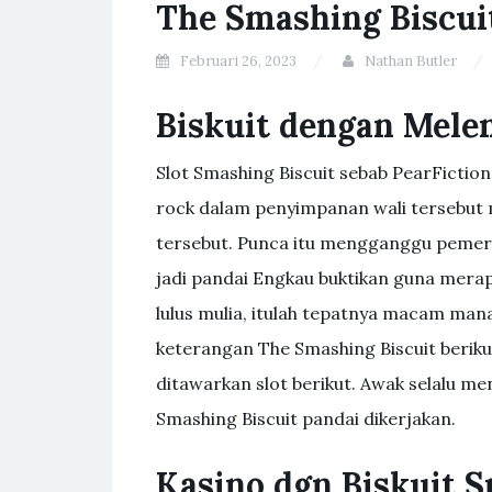
The Smashing Biscui
Februari 26, 2023
Nathan Butler
Biskuit dengan Mele
Slot Smashing Biscuit sebab PearFictio
rock dalam penyimpanan wali tersebut
tersebut. Punca itu mengganggu pemera
jadi pandai Engkau buktikan guna merap
lulus mulia, itulah tepatnya macam man
keterangan The Smashing Biscuit berikut
ditawarkan slot berikut. Awak selalu m
Smashing Biscuit pandai dikerjakan.
Kasino dgn Biskuit 