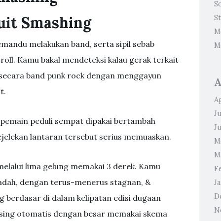
S
kuit Smashing
S
M
mandu melakukan band, serta sipil sebab
M
 roll. Kamu bakal mendeteksi kalau gerak terkait
 secara band punk rock dengan menggayun
A
t.
A
Ju
 pemain peduli sempat dipakai bertambah
J
kejelekan lantaran tersebut serius memuaskan.
M
M
 melalui lima gelung memakai 3 derek. Kamu
F
adah, dengan terus-menerus stagnan, &
J
D
 berdasar di dalam kelipatan edisi dugaan
N
using otomatis dengan besar memakai skema