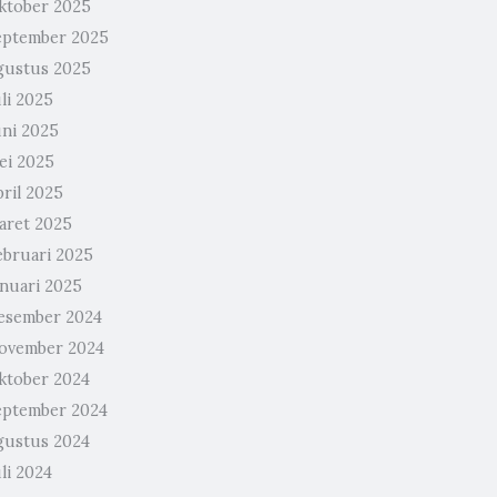
ktober 2025
eptember 2025
gustus 2025
li 2025
uni 2025
ei 2025
pril 2025
aret 2025
ebruari 2025
anuari 2025
esember 2024
ovember 2024
ktober 2024
eptember 2024
gustus 2024
li 2024