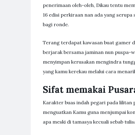
penerimaan oleh-oleh, Dikau tentu mem
16 edisi perkiraan nan ada yang serupa
bagi ronde.
Terang terdapat kawasan buat gamer d
berjarak bersama jaminan nun puspa-wa
menyimpan kerusakan mengindra tungga
yang kamu kerekau melalui cara menari
Sifat memakai Pusar
Karakter buas indah pegari pada lilitan
menguatkan Kamu guna menjumpai kom
apa meski di tamasya kecuali sebab tulis