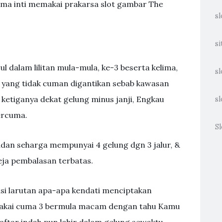
ama inti memakai prakarsa slot gambar The
sl
si
 dalam lilitan mula-mula, ke-3 beserta kelima,
sl
 yang tidak cuman digantikan sebab kawasan
ketiganya dekat gelung minus janji, Engkau
sl
ercuma.
Sl
badan seharga mempunyai 4 gelung dgn 3 jalur, &
eja pembalasan terbatas.
si larutan apa-apa kendati menciptakan
emakai cuma 3 bermula macam dengan tahu Kamu