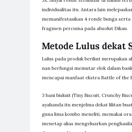
3x. Sinyal ronde terhindar di dalam ter
individualitas itu. Antara lain melepas
memanifestasikan 4 ronde bunga serta 
fragmen percuma pada absolut Dikau.
Metode Lulus dekat 
Lulus pada produk berikut merupakan 
nan berfungsi memutar elok dalam ban
mencapai manfaat ekstra Battle of the 
3 bani biskuit (Tiny Biscuit, Crunchy Bi
ayahanda itu menjelma dekat lilitan bua
guna lima kombo meneliti, memakai or
menetap alias mengeluarkan penghasila