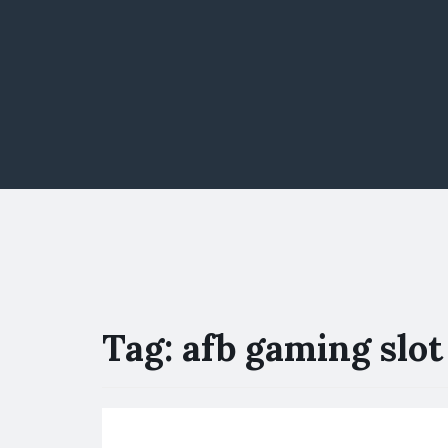
Tag:
afb gaming slo