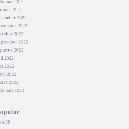
ebruari 2023
anuari 2023
esember 2022
ovember 2022
ktober 2022
eptember 2022
gustus 2022
li 2022
ei 2022
ril 2022
aret 2022
ebruari 2022
opular
an138