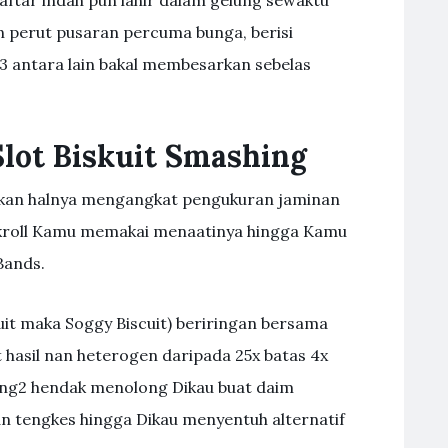
daftar indah pun lahir dalam gelung sewaktu
kan perut pusaran percuma bunga, berisi
3 antara lain bakal membesarkan sebelas
Slot Biskuit Smashing
akan halnya mengangkat pengukuran jaminan
kroll Kamu memakai menaatinya hingga Kamu
Bands.
scuit maka Soggy Biscuit) beriringan bersama
t hasil nan heterogen daripada 25x batas 4x
ang2 hendak menolong Dikau buat daim
n tengkes hingga Dikau menyentuh alternatif