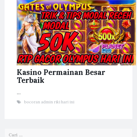
Kasino Permainan Besar
Terbaik
…
bocoran admin riki hari ini