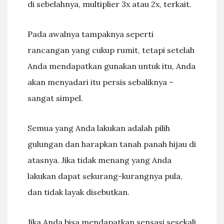
di sebelahnya, multiplier 3x atau 2x, terkait.
Pada awalnya tampaknya seperti
rancangan yang cukup rumit, tetapi setelah
Anda mendapatkan gunakan untuk itu, Anda
akan menyadari itu persis sebaliknya –
sangat simpel.
Semua yang Anda lakukan adalah pilih
gulungan dan harapkan tanah panah hijau di
atasnya. Jika tidak menang yang Anda
lakukan dapat sekurang-kurangnya pula,
dan tidak layak disebutkan.
Jika Anda bisa mendapatkan sensasi sesekali