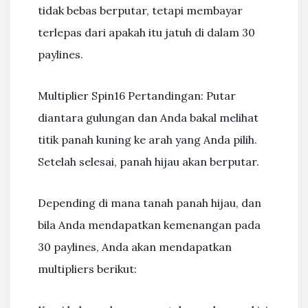
tidak bebas berputar, tetapi membayar
terlepas dari apakah itu jatuh di dalam 30
paylines.
Multiplier Spin16 Pertandingan: Putar
diantara gulungan dan Anda bakal melihat
titik panah kuning ke arah yang Anda pilih.
Setelah selesai, panah hijau akan berputar.
Depending di mana tanah panah hijau, dan
bila Anda mendapatkan kemenangan pada
30 paylines, Anda akan mendapatkan
multipliers berikut: