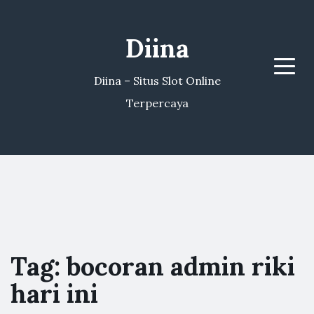
Diina
Menu
Diina – Situs Slot Online
Terpercaya
Tag:
bocoran admin riki
hari ini