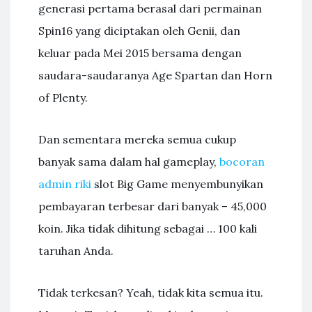
generasi pertama berasal dari permainan
Spin16 yang diciptakan oleh Genii, dan
keluar pada Mei 2015 bersama dengan
saudara-saudaranya Age Spartan dan Horn
of Plenty.
Dan sementara mereka semua cukup
banyak sama dalam hal gameplay,
bocoran
admin riki
slot Big Game menyembunyikan
pembayaran terbesar dari banyak – 45,000
koin. Jika tidak dihitung sebagai … 100 kali
taruhan Anda.
Tidak terkesan? Yeah, tidak kita semua itu.