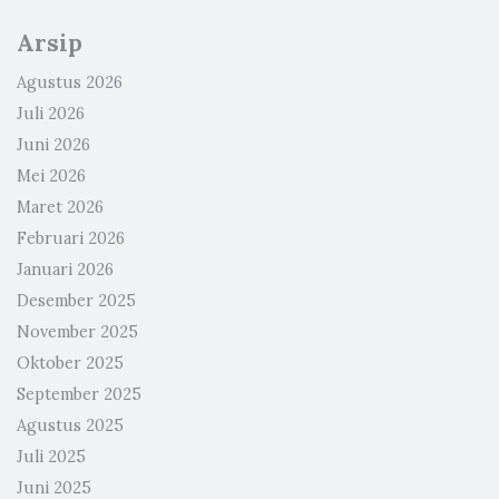
Arsip
Agustus 2026
Juli 2026
Juni 2026
Mei 2026
Maret 2026
Februari 2026
Januari 2026
Desember 2025
November 2025
Oktober 2025
September 2025
Agustus 2025
Juli 2025
Juni 2025