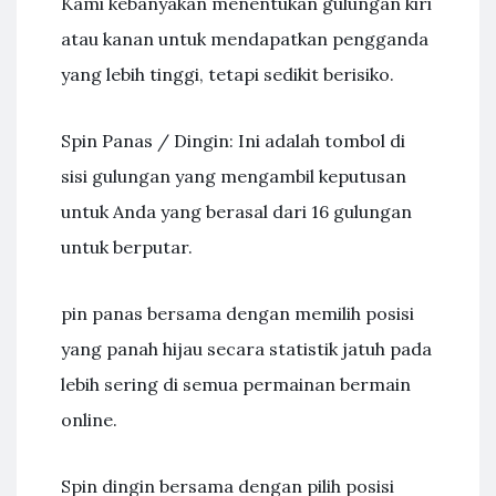
Kami kebanyakan menentukan gulungan kiri
atau kanan untuk mendapatkan pengganda
yang lebih tinggi, tetapi sedikit berisiko.
Spin Panas / Dingin: Ini adalah tombol di
sisi gulungan yang mengambil keputusan
untuk Anda yang berasal dari 16 gulungan
untuk berputar.
pin panas bersama dengan memilih posisi
yang panah hijau secara statistik jatuh pada
lebih sering di semua permainan bermain
online.
Spin dingin bersama dengan pilih posisi