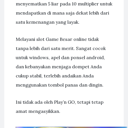
menyematkan 5 liar pada 10 multiplier untuk
mendapatkan di mana saja dekat lebih dari
satu kemenangan yang layak.
Melayani slot Game Besar online tidak
tanpa lebih dari satu merit. Sangat cocok
untuk windows, apel dan ponsel android,
dan kebanyakan menjaga dompet Anda
cukup stabil, terlebih andaikan Anda
menggunakan tombol panas dan dingin.
Ini tidak ada oleh Play’n GO, tetapi tetap
amat mengasyikkan.