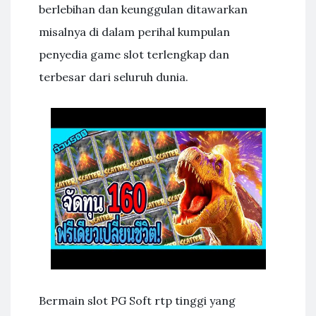
berlebihan dan keunggulan ditawarkan
misalnya di dalam perihal kumpulan
penyedia game slot terlengkap dan
terbesar dari seluruh dunia.
Bermain slot PG Soft rtp tinggi yang