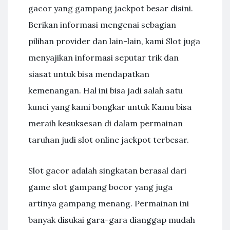
gacor yang gampang jackpot besar disini.
Berikan informasi mengenai sebagian
pilihan provider dan lain-lain, kami Slot juga
menyajikan informasi seputar trik dan
siasat untuk bisa mendapatkan
kemenangan. Hal ini bisa jadi salah satu
kunci yang kami bongkar untuk Kamu bisa
meraih kesuksesan di dalam permainan
taruhan judi slot online jackpot terbesar.
Slot gacor adalah singkatan berasal dari
game slot gampang bocor yang juga
artinya gampang menang. Permainan ini
banyak disukai gara-gara dianggap mudah