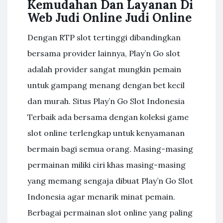
Kemudahan Dan Layanan Di
Web Judi Online Judi Online
Dengan RTP slot tertinggi dibandingkan
bersama provider lainnya, Play’n Go slot
adalah provider sangat mungkin pemain
untuk gampang menang dengan bet kecil
dan murah. Situs Play’n Go Slot Indonesia
Terbaik ada bersama dengan koleksi game
slot online terlengkap untuk kenyamanan
bermain bagi semua orang. Masing-masing
permainan miliki ciri khas masing-masing
yang memang sengaja dibuat Play’n Go Slot
Indonesia agar menarik minat pemain.
Berbagai permainan slot online yang paling