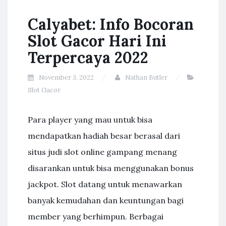
Calyabet: Info Bocoran
Slot Gacor Hari Ini
Terpercaya 2022
November 3, 2022
Nathan Butler
Slot Gacor
Para player yang mau untuk bisa
mendapatkan hadiah besar berasal dari
situs judi slot online gampang menang
disarankan untuk bisa menggunakan bonus
jackpot. Slot datang untuk menawarkan
banyak kemudahan dan keuntungan bagi
member yang berhimpun. Berbagai