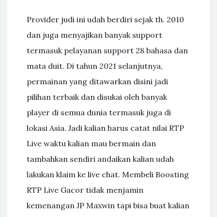
Provider judi ini udah berdiri sejak th. 2010
dan juga menyajikan banyak support
termasuk pelayanan support 28 bahasa dan
mata duit. Di tahun 2021 selanjutnya,
permainan yang ditawarkan disini jadi
pilihan terbaik dan disukai oleh banyak
player di semua dunia termasuk juga di
lokasi Asia. Jadi kalian harus catat nilai RTP
Live waktu kalian mau bermain dan
tambahkan sendiri andaikan kalian udah
lakukan klaim ke live chat. Membeli Boosting
RTP Live Gacor tidak menjamin
kemenangan JP Maxwin tapi bisa buat kalian