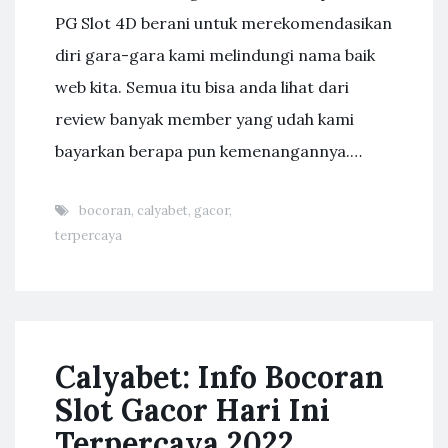
PG Slot 4D berani untuk merekomendasikan
diri gara-gara kami melindungi nama baik
web kita. Semua itu bisa anda lihat dari
review banyak member yang udah kami
bayarkan berapa pun kemenangannya.…
bocoran
,
calyabet
,
gacor
,
terpercaya
Calyabet: Info Bocoran
Slot Gacor Hari Ini
Terpercaya 2022