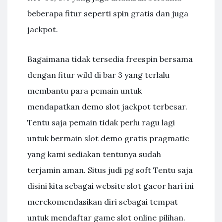
beberapa fitur seperti spin gratis dan juga
jackpot.
Bagaimana tidak tersedia freespin bersama
dengan fitur wild di bar 3 yang terlalu
membantu para pemain untuk
mendapatkan demo slot jackpot terbesar.
Tentu saja pemain tidak perlu ragu lagi
untuk bermain slot demo gratis pragmatic
yang kami sediakan tentunya sudah
terjamin aman. Situs judi pg soft Tentu saja
disini kita sebagai website slot gacor hari ini
merekomendasikan diri sebagai tempat
untuk mendaftar game slot online pilihan.