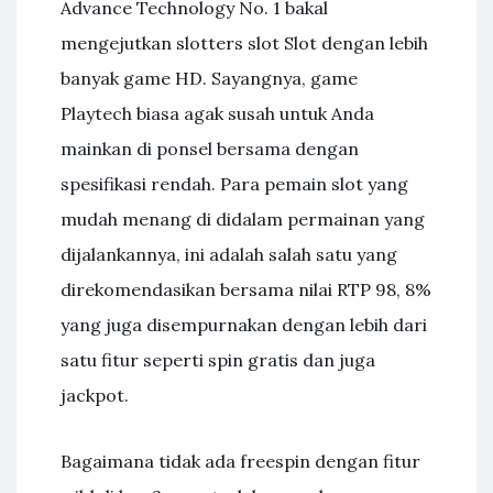
Advance Technology No. 1 bakal
mengejutkan slotters slot Slot dengan lebih
banyak game HD. Sayangnya, game
Playtech biasa agak susah untuk Anda
mainkan di ponsel bersama dengan
spesifikasi rendah. Para pemain slot yang
mudah menang di didalam permainan yang
dijalankannya, ini adalah salah satu yang
direkomendasikan bersama nilai RTP 98, 8%
yang juga disempurnakan dengan lebih dari
satu fitur seperti spin gratis dan juga
jackpot.
Bagaimana tidak ada freespin dengan fitur