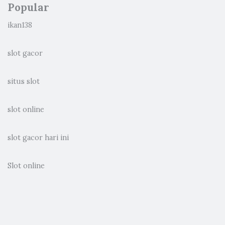
Popular
ikan138
slot gacor
situs slot
slot online
slot gacor hari ini
Slot online