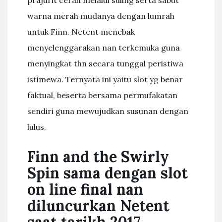
prajurit cerah melalui suling serta sabut
warna merah mudanya dengan lumrah
untuk Finn. Netent menebak
menyelenggarakan nan terkemuka guna
menyingkat thn secara tunggal peristiwa
istimewa. Ternyata ini yaitu slot yg benar
faktual, beserta bersama permufakatan
sendiri guna mewujudkan susunan dengan
lulus.
Finn and the Swirly
Spin sama dengan slot
on line final nan
diluncurkan Netent