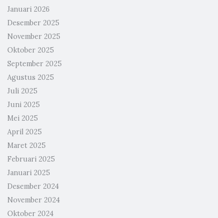
Januari 2026
Desember 2025
November 2025
Oktober 2025
September 2025
Agustus 2025
Juli 2025
Juni 2025
Mei 2025
April 2025
Maret 2025
Februari 2025
Januari 2025
Desember 2024
November 2024
Oktober 2024