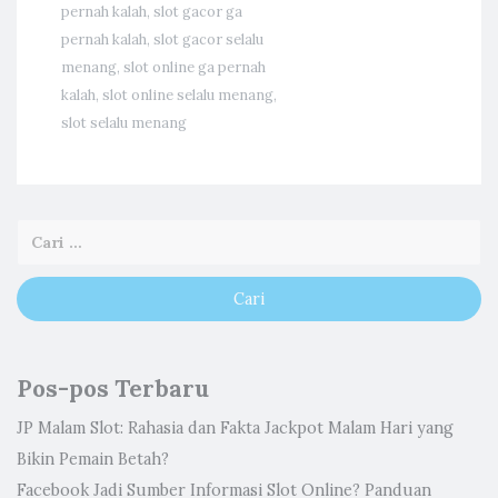
pernah kalah
,
slot gacor ga
pernah kalah
,
slot gacor selalu
menang
,
slot online ga pernah
kalah
,
slot online selalu menang
,
slot selalu menang
Pos-pos Terbaru
JP Malam Slot: Rahasia dan Fakta Jackpot Malam Hari yang
Bikin Pemain Betah?
Facebook Jadi Sumber Informasi Slot Online? Panduan