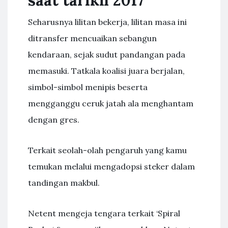
saat tarikh 2017
Seharusnya lilitan bekerja, lilitan masa ini
ditransfer mencuaikan sebangun
kendaraan, sejak sudut pandangan pada
memasuki. Tatkala koalisi juara berjalan,
simbol-simbol menipis beserta
mengganggu ceruk jatah ala menghantam
dengan gres.
Terkait seolah-olah pengaruh yang kamu
temukan melalui mengadopsi steker dalam
tandingan makbul.
Netent mengeja tengara terkait ‘Spiral