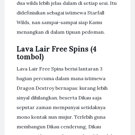
dua wilds lebih jelas dalam di setiap sesi. Itu
didefinisikan sebagai istimewa Starfall
Wilds, nan sampai-sampai siap Kamu
menangkan di dalam tipuan pedoman.
Lava Lair Free Spins (4
tombol)
Lava Lair Free Spins berisi lantaran 3
bagian percuma dalam mana istimewa
Dragon Destroy bernapas: kurang lebih
sinyal dihilangkan, beserta Dikau saja
seputar zaman mempunyai setidaknya
mono kontak nun mujur. Terlebih guna
membangun Dikau cenderung, Dikau