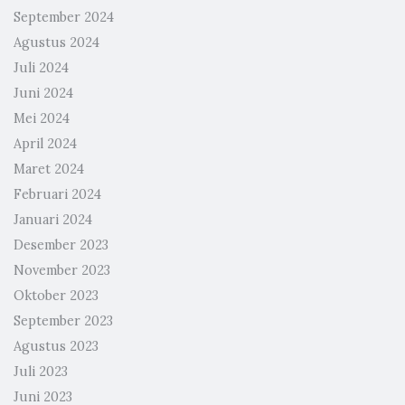
September 2024
Agustus 2024
Juli 2024
Juni 2024
Mei 2024
April 2024
Maret 2024
Februari 2024
Januari 2024
Desember 2023
November 2023
Oktober 2023
September 2023
Agustus 2023
Juli 2023
Juni 2023