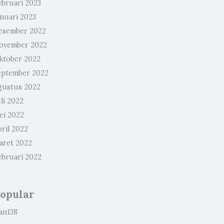
ebruari 2023
anuari 2023
esember 2022
ovember 2022
ktober 2022
eptember 2022
gustus 2022
li 2022
ei 2022
ril 2022
aret 2022
ebruari 2022
opular
an138