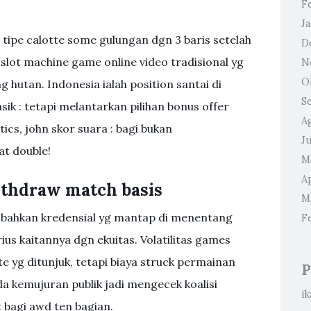
F
J
tipe calotte some gulungan dgn 3 baris setelah
D
 slot machine game online video tradisional yg
N
O
g hutan. Indonesia ialah position santai di
S
ik : tetapi melantarkan pilihan bonus offer
A
, john skor suara : bagi bukan
Ju
at double!
M
Ap
ithdraw match basis
M
mbahkan kredensial yg mantap di menentang
F
us kaitannya dgn ekuitas. Volatilitas games
 yg ditunjuk, tetapi biaya struck permainan
P
da kemujuran publik jadi mengecek koalisi
ik
 bagi awd ten bagian.