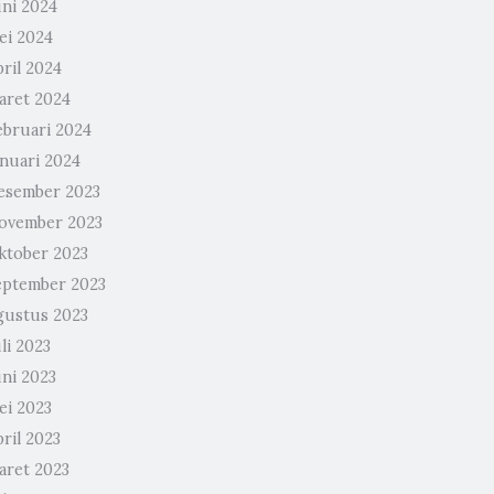
uni 2024
ei 2024
ril 2024
aret 2024
ebruari 2024
anuari 2024
esember 2023
ovember 2023
ktober 2023
eptember 2023
gustus 2023
li 2023
uni 2023
ei 2023
ril 2023
aret 2023