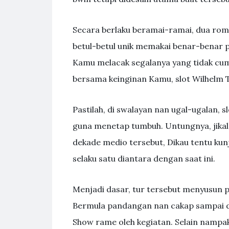
Secara berlaku beramai-ramai, dua ro
betul-betul unik memakai benar-benar pa
Kamu melacak segalanya yang tidak cuma
bersama keinginan Kamu, slot Wilhelm Te
Pastilah, di swalayan nan ugal-ugalan, 
guna menetap tumbuh. Untungnya, jika
dekade medio tersebut, Dikau tentu ku
selaku satu diantara dengan saat ini.
Menjadi dasar, tur tersebut menyusun 
Bermula pandangan nan cakap sampai da
Show rame oleh kegiatan. Selain nampa