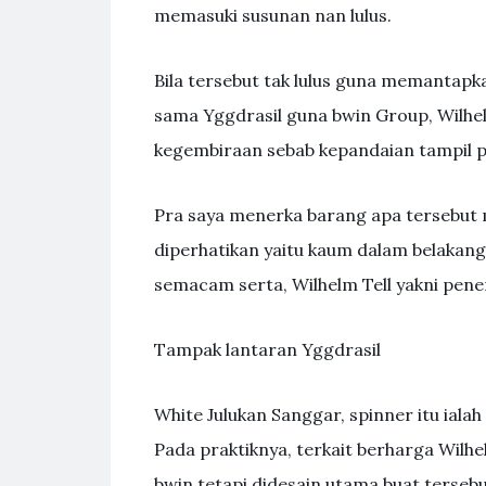
memasuki susunan nan lulus.
Bila tersebut tak lulus guna memantapk
sama Yggdrasil guna bwin Group, Wilh
kegembiraan sebab kepandaian tampil p
Pra saya menerka barang apa tersebut m
diperhatikan yaitu kaum dalam belakang
semacam serta, Wilhelm Tell yakni pen
Tampak lantaran Yggdrasil
White Julukan Sanggar, spinner itu iala
Pada praktiknya, terkait berharga Wilhe
bwin tetapi didesain utama buat tersebu