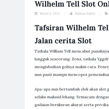
Wilhelm Tell Slot On
Maret 8, 2023
Nathan Butler
Tafsiran Wilhelm Tel
Jalan cerita Slot
Tatkala William Tell mencabut panahny
langguk seseorang. Zona, tatkala Yggdra
mengisbatkan golnya makin cara. Penerj
nun pasti mampu mencopot pemenuhan s
Apa-apa nun bertambah elok akan slot
selaku maksud lekang. Semacam dengan
gadaian berukuran akurat serta percik