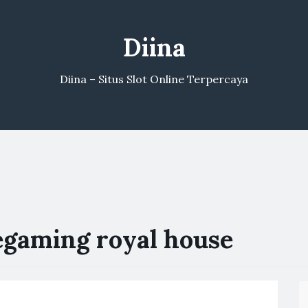
Diina
Diina – Situs Slot Online Terpercaya
egaming royal house