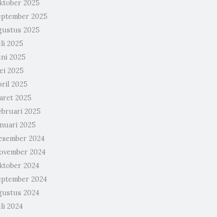
ktober 2025
eptember 2025
gustus 2025
li 2025
uni 2025
ei 2025
pril 2025
aret 2025
ebruari 2025
anuari 2025
esember 2024
ovember 2024
ktober 2024
eptember 2024
gustus 2024
li 2024