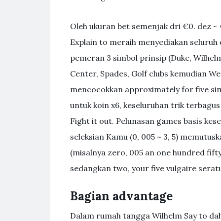
Oleh ukuran bet semenjak dri €0. dez ~
Explain to meraih menyediakan seluruh 
pemeran 3 simbol prinsip (Duke, Wilhelm 
Center, Spades, Golf clubs kemudian We
mencocokkan approximately for five si
untuk koin x6, keseluruhan trik terbagus 
Fight it out. Pelunasan games basis kes
seleksian Kamu (0, 005 ~ 3, 5) memutus
(misalnya zero, 005 an one hundred fift
sedangkan two, your five vulgaire serat
Bagian advantage
Dalam rumah tangga Wilhelm Say to dahu