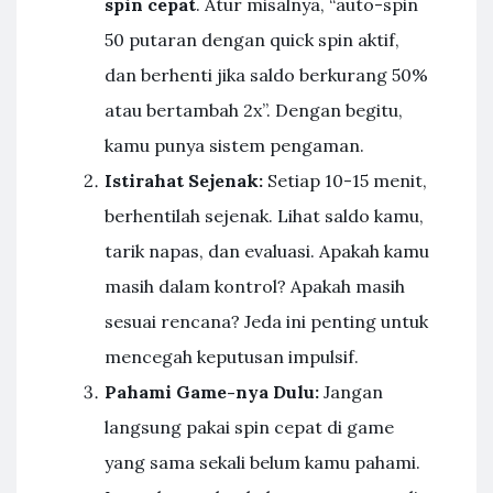
spin cepat
. Atur misalnya, “auto-spin
50 putaran dengan quick spin aktif,
dan berhenti jika saldo berkurang 50%
atau bertambah 2x”. Dengan begitu,
kamu punya sistem pengaman.
Istirahat Sejenak:
Setiap 10-15 menit,
berhentilah sejenak. Lihat saldo kamu,
tarik napas, dan evaluasi. Apakah kamu
masih dalam kontrol? Apakah masih
sesuai rencana? Jeda ini penting untuk
mencegah keputusan impulsif.
Pahami Game-nya Dulu:
Jangan
langsung pakai spin cepat di game
yang sama sekali belum kamu pahami.