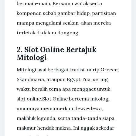
bermain-main. Bersama watak serta
komponen sebab gambar hidup, partisipan
mampu mengalami seakan-akan mereka
terletak di dalam dongeng.
2. Slot Online Bertajuk
Mitologi
Mitologi asal berbagai tradisi, mirip Greece,
Skandinavia, ataupun Egypt Tua, sering
waktu beralih tema apa menggaet untuk
slot online.Slot Online bertema mitologi
umumnya memamerkan dewa-dewa,
makhluk legenda, serta tanda-tanda siapa
makmur hendak makna. Ini nggak sekedar