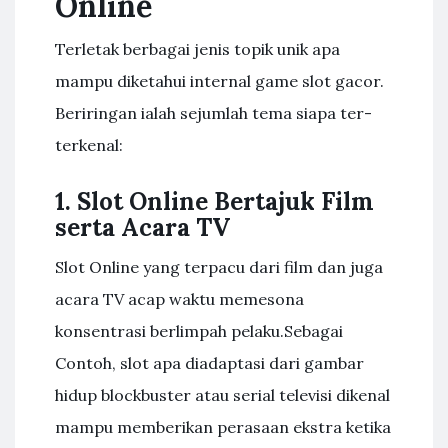
Online
Terletak berbagai jenis topik unik apa
mampu diketahui internal game slot gacor.
Beriringan ialah sejumlah tema siapa ter-
terkenal:
1. Slot Online Bertajuk Film
serta Acara TV
Slot Online yang terpacu dari film dan juga
acara TV acap waktu memesona
konsentrasi berlimpah pelaku.Sebagai
Contoh, slot apa diadaptasi dari gambar
hidup blockbuster atau serial televisi dikenal
mampu memberikan perasaan ekstra ketika