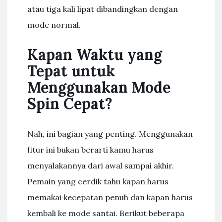
atau tiga kali lipat dibandingkan dengan
mode normal.
Kapan Waktu yang
Tepat untuk
Menggunakan Mode
Spin Cepat?
Nah, ini bagian yang penting. Menggunakan
fitur ini bukan berarti kamu harus
menyalakannya dari awal sampai akhir.
Pemain yang cerdik tahu kapan harus
memakai kecepatan penuh dan kapan harus
kembali ke mode santai. Berikut beberapa