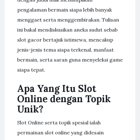
pengalaman bermain siapa lebih banyak
menggaet serta menggembirakan. Tulisan
ini bakal mendiskusikan aneka sudut sebab
slot gacor bertajuk istimewa, mencakup
jenis-jenis tema siapa terkenal, manfaat
bermain, serta saran guna menyeleksi game
siapa tepat.
Apa Yang Itu Slot
Online dengan Topik
Unik?
Slot Online serta topik spesial ialah
permainan slot online yang didesain