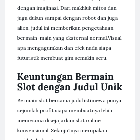
dengan imajinasi. Dari makhluk mitos dan
juga dukun sampai dengan robot dan juga
alien, judul ini memberikan pengetahuan
bermain-main yang eksternal normal.Visual
apa mengagumkan dan efek nada siapa
futuristik membuat gim semakin seru.
Keuntungan Bermain
Slot dengan Judul Unik
Bermain slot bersama judul istimewa punya
sejumlah profit siapa membuatnya lebih
memesona disejajarkan slot online
konvensional. Selanjutnya merupakan