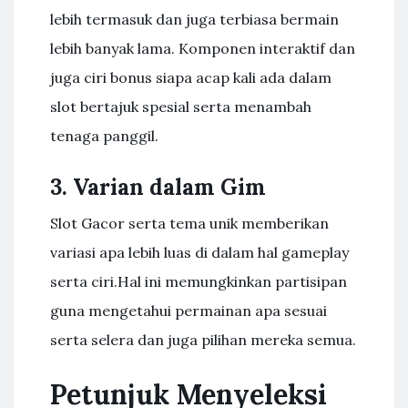
lebih termasuk dan juga terbiasa bermain
lebih banyak lama. Komponen interaktif dan
juga ciri bonus siapa acap kali ada dalam
slot bertajuk spesial serta menambah
tenaga panggil.
3. Varian dalam Gim
Slot Gacor serta tema unik memberikan
variasi apa lebih luas di dalam hal gameplay
serta ciri.Hal ini memungkinkan partisipan
guna mengetahui permainan apa sesuai
serta selera dan juga pilihan mereka semua.
Petunjuk Menyeleksi