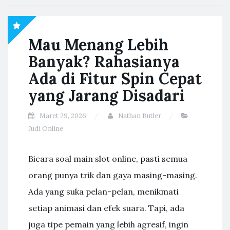
Mau Menang Lebih
Banyak? Rahasianya
Ada di Fitur Spin Cepat
yang Jarang Disadari
Maret 29, 2026
Nathan Butler
Judi Online
Bicara soal main slot online, pasti semua
orang punya trik dan gaya masing-masing.
Ada yang suka pelan-pelan, menikmati
setiap animasi dan efek suara. Tapi, ada
juga tipe pemain yang lebih agresif, ingin