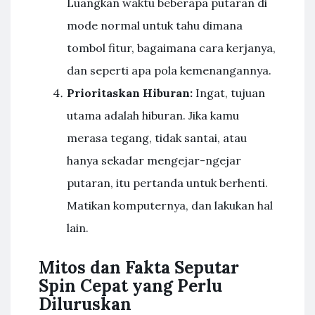
Luangkan waktu beberapa putaran di
mode normal untuk tahu dimana
tombol fitur, bagaimana cara kerjanya,
dan seperti apa pola kemenangannya.
Prioritaskan Hiburan:
Ingat, tujuan
utama adalah hiburan. Jika kamu
merasa tegang, tidak santai, atau
hanya sekadar mengejar-ngejar
putaran, itu pertanda untuk berhenti.
Matikan komputernya, dan lakukan hal
lain.
Mitos dan Fakta Seputar
Spin Cepat yang Perlu
Diluruskan