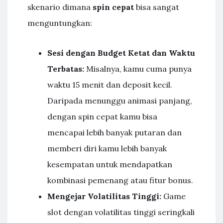
skenario dimana
spin cepat
bisa sangat
menguntungkan:
Sesi dengan Budget Ketat dan Waktu
Terbatas:
Misalnya, kamu cuma punya
waktu 15 menit dan deposit kecil.
Daripada menunggu animasi panjang,
dengan spin cepat kamu bisa
mencapai lebih banyak putaran dan
memberi diri kamu lebih banyak
kesempatan untuk mendapatkan
kombinasi pemenang atau fitur bonus.
Mengejar Volatilitas Tinggi:
Game
slot dengan volatilitas tinggi seringkali