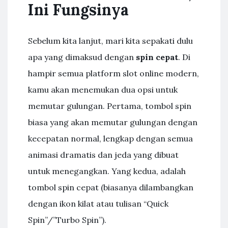
Ini Fungsinya
Sebelum kita lanjut, mari kita sepakati dulu
apa yang dimaksud dengan
spin cepat
. Di
hampir semua platform slot online modern,
kamu akan menemukan dua opsi untuk
memutar gulungan. Pertama, tombol spin
biasa yang akan memutar gulungan dengan
kecepatan normal, lengkap dengan semua
animasi dramatis dan jeda yang dibuat
untuk menegangkan. Yang kedua, adalah
tombol spin cepat (biasanya dilambangkan
dengan ikon kilat atau tulisan “Quick
Spin”/”Turbo Spin”).