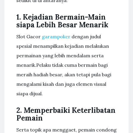
sedikit di di antaranya:
1. Kejadian Bermain-Main
siapa Lebih Besar Menarik
Slot Gacor
garampoker
dengan judul
spesial menampilkan kejadian melakukan
permainan yang lebih mendalam serta
menarik.Pelaku tidak cuma bermain bagi
meraih hadiah besar, akan tetapi pula bagi
mengalami kisah dan juga elemen visual
siapa dijual.
2. Memperbaiki Keterlibatan
Pemain
Serta topik apa menggaet, pemain condong