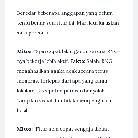
Beredar beberapa anggapan yang belum
tentu benar soal fitur ini. Mari kita luruskan
satu per satu.
Mitos:
“Spin cepat bikin gacor karena RNG-
nya bekerja lebih aktif.”
Fakta:
Salah. RNG
menghasilkan angka acak secara terus-
menerus, terlepas dari apa yang kamu
lakukan. Kecepatan putaran hanyalah
tampilan visual dan tidak mempengaruhi
hasil.
Mitos:
“Fitur spin cepat sengaja dibuat