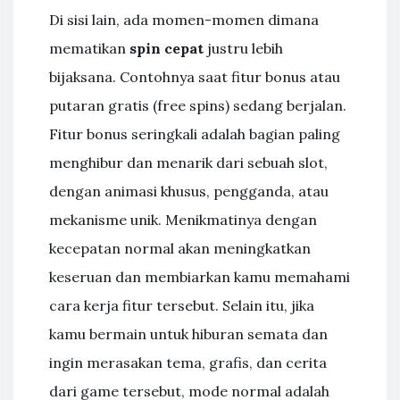
Di sisi lain, ada momen-momen dimana
mematikan
spin cepat
justru lebih
bijaksana. Contohnya saat fitur bonus atau
putaran gratis (free spins) sedang berjalan.
Fitur bonus seringkali adalah bagian paling
menghibur dan menarik dari sebuah slot,
dengan animasi khusus, pengganda, atau
mekanisme unik. Menikmatinya dengan
kecepatan normal akan meningkatkan
keseruan dan membiarkan kamu memahami
cara kerja fitur tersebut. Selain itu, jika
kamu bermain untuk hiburan semata dan
ingin merasakan tema, grafis, dan cerita
dari game tersebut, mode normal adalah