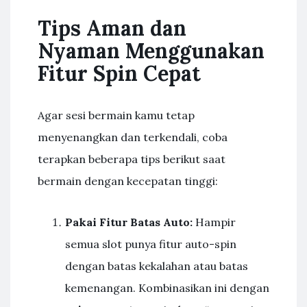
Tips Aman dan
Nyaman Menggunakan
Fitur Spin Cepat
Agar sesi bermain kamu tetap
menyenangkan dan terkendali, coba
terapkan beberapa tips berikut saat
bermain dengan kecepatan tinggi:
Pakai Fitur Batas Auto:
Hampir
semua slot punya fitur auto-spin
dengan batas kekalahan atau batas
kemenangan. Kombinasikan ini dengan