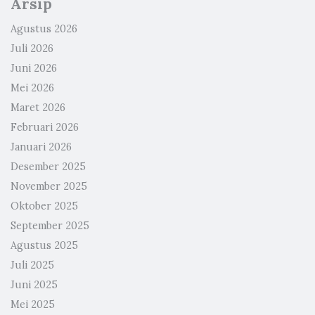
Arsip
Agustus 2026
Juli 2026
Juni 2026
Mei 2026
Maret 2026
Februari 2026
Januari 2026
Desember 2025
November 2025
Oktober 2025
September 2025
Agustus 2025
Juli 2025
Juni 2025
Mei 2025