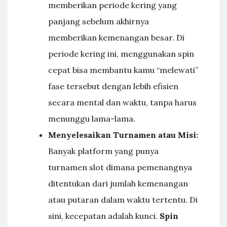
memberikan periode kering yang
panjang sebelum akhirnya
memberikan kemenangan besar. Di
periode kering ini, menggunakan spin
cepat bisa membantu kamu “melewati”
fase tersebut dengan lebih efisien
secara mental dan waktu, tanpa harus
menunggu lama-lama.
Menyelesaikan Turnamen atau Misi:
Banyak platform yang punya
turnamen slot dimana pemenangnya
ditentukan dari jumlah kemenangan
atau putaran dalam waktu tertentu. Di
sini, kecepatan adalah kunci.
Spin