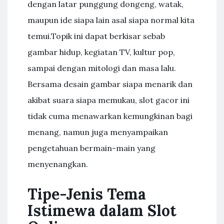
dengan latar punggung dongeng, watak,
maupun ide siapa lain asal siapa normal kita
temui.Topik ini dapat berkisar sebab
gambar hidup, kegiatan TV, kultur pop,
sampai dengan mitologi dan masa lalu.
Bersama desain gambar siapa menarik dan
akibat suara siapa memukau, slot gacor ini
tidak cuma menawarkan kemungkinan bagi
menang, namun juga menyampaikan
pengetahuan bermain-main yang
menyenangkan.
Tipe-Jenis Tema
Istimewa dalam Slot